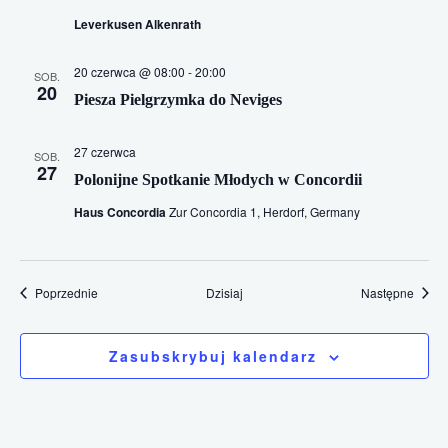
Leverkusen Alkenrath
20 czerwca @ 08:00
-
20:00
SOB.
20
Piesza Pielgrzymka do Neviges
27 czerwca
SOB.
27
Polonijne Spotkanie Młodych w Concordii
Haus Concordia
Zur Concordia 1, Herdorf, Germany
Wydarzenia
Wydar
Poprzednie
Dzisiaj
Następne
Zasubskrybuj kalendarz