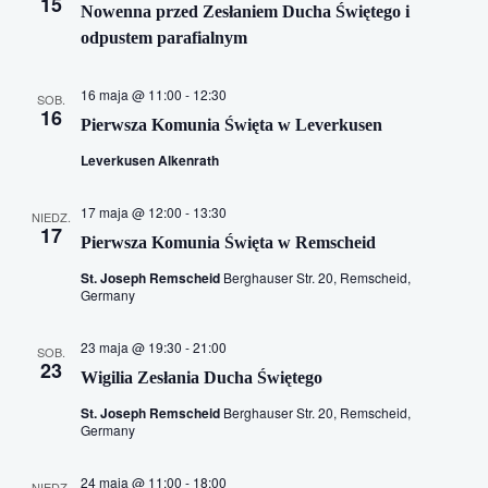
15
wyszu
Nowenna przed Zesłaniem Ducha Świętego i
odpustem parafialnym
i
widok
16 maja @ 11:00
-
12:30
SOB.
16
Pierwsza Komunia Święta w Leverkusen
Leverkusen Alkenrath
17 maja @ 12:00
-
13:30
NIEDZ.
17
Pierwsza Komunia Święta w Remscheid
St. Joseph Remscheid
Berghauser Str. 20, Remscheid,
Germany
23 maja @ 19:30
-
21:00
SOB.
23
Wigilia Zesłania Ducha Świętego
St. Joseph Remscheid
Berghauser Str. 20, Remscheid,
Germany
24 maja @ 11:00
-
18:00
NIEDZ.