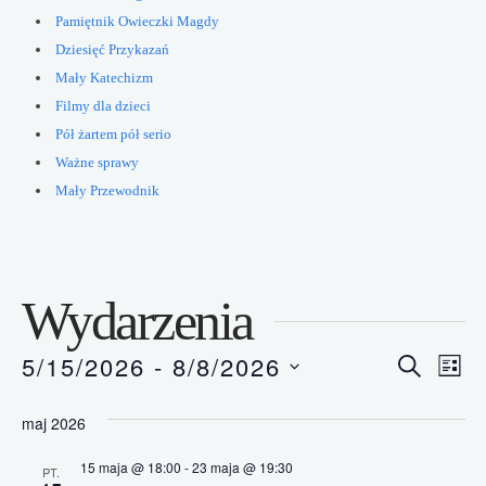
Pamiętnik Owieczki Magdy
Dziesięć Przykazań
Mały Katechizm
Filmy dla dzieci
Pół żartem pół serio
Ważne sprawy
Mały Przewodnik
Wydarzenia
Wydar
5/15/2026
 - 
8/8/2026
Wy
Szukaj
Lista
Wybierz
Wi
Nawig
datę.
maj 2026
na
po
15 maja @ 18:00
-
23 maja @ 19:30
PT.