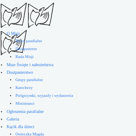
O Misji
Biuro parafialne
Duszpasterze
Rada Misji
Msze Święte i nabożeństwa
Duszpasterstwo
Grupy parafialne
Katechezy
Pielgrzymki, wyjazdy i wydarzenia
Ministranci
Ogłoszenia parafialne
Galeria
Kącik dla dzieci
Owieczka Magda