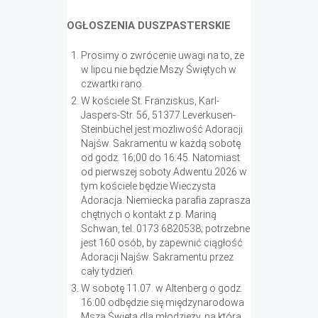
OGŁOSZENIA DUSZPASTERSKIE
Prosimy o zwrócenie uwagi na to, że
w lipcu nie będzie Mszy Świętych w
czwartki rano.
W kościele St. Franziskus, Karl-
Jaspers-Str. 56, 51377 Leverkusen-
Steinbüchel jest możliwość Adoracji
Najśw. Sakramentu w każdą sobotę
od godz. 16;00 do 16:45. Natomiast
od pierwszej soboty Adwentu 2026 w
tym kościele będzie Wieczysta
Adoracja. Niemiecka parafia zaprasza
chętnych o kontakt z p. Mariną
Schwan, tel. 0173 6820538; potrzebne
jest 160 osób, by zapewnić ciągłość
Adoracji Najśw. Sakramentu przez
cały tydzień.
W sobotę 11.07. w Altenberg o godz.
16:00 odbędzie się międzynarodowa
Msza Święta dla młodzieży, na którą