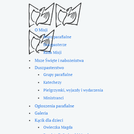
O Misji
Biuro parafialne
Duszpasterze
Rada Misji
Msze Święte i nabożeństwa
Duszpasterstwo
Grupy parafialne
Katechezy
Pielgrzymki, wyjazdy i wydarzenia
Ministranci
Ogłoszenia parafialne
Galeria
Kącik dla dzieci
Owieczka Magda