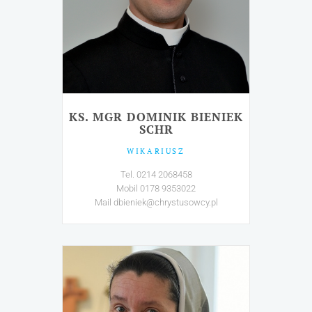
KS. MGR DOMINIK BIENIEK
SCHR
WIKARIUSZ
Tel. 0214 2068458
Mobil 0178 9353022
Mail dbieniek@chrystusowcy.pl