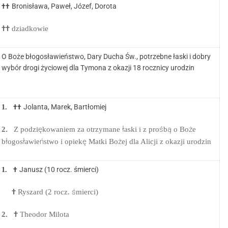
Bronisława, Paweł, Józef, Dorota
††
††
dziadkowie
O Boże błogosławieństwo, Dary Ducha Św., potrzebne łaski i dobry
wybór drogi życiowej dla Tymona z okazji 18 rocznicy urodzin
Jolanta, Marek, Bartłomiej
1.
††
2.
Z podziękowaniem za otrzymane łaski i z prośbą o Boże
błogosławieństwo i opiekę Matki Bożej dla Alicji z okazji urodzin
Janusz (10 rocz. śmierci)
1.
†
†
Ryszard (2 rocz. śmierci)
2.
†
Theodor Milota