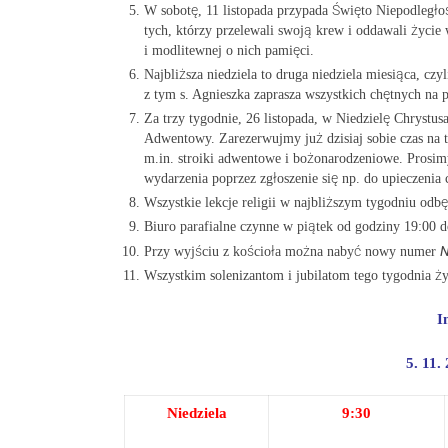
W sobotę, 11 listopada przypada Święto Niepodległo
tych, którzy przelewali swoją krew i oddawali życie
i modlitewnej o nich pamięci.
Najbliższa niedziela to druga niedziela miesiąca, c
z tym s. Agnieszka zaprasza wszystkich chętnych na 
Za trzy tygodnie, 26 listopada, w Niedzielę Chrystus
Adwentowy. Zarezerwujmy już dzisiaj sobie czas na 
m.in. stroiki adwentowe i bożonarodzeniowe. Prosim
wydarzenia poprzez zgłoszenie się np. do upieczenia 
Wszystkie lekcje religii w najbliższym tygodniu odb
Biuro parafialne czynne w piątek od godziny 19:00 d
N
Przy wyjściu z kościoła można nabyć nowy numer
Wszystkim solenizantom i jubilatom tego tygodnia ży
I
5. 11.
Niedziela
9:30