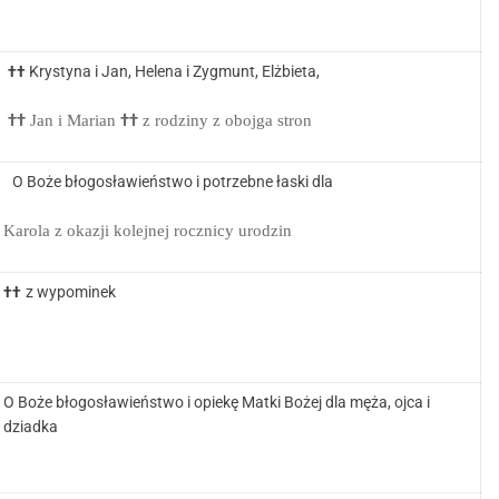
Krystyna i Jan, Helena i Zygmunt, Elżbieta,
††
††
Jan i Marian
††
z rodziny z obojga stron
O Boże błogosławieństwo i potrzebne łaski dla
Karola z okazji kolejnej rocznicy urodzin
z wypominek
††
O Boże błogosławieństwo i opiekę Matki Bożej dla męża, ojca i
dziadka