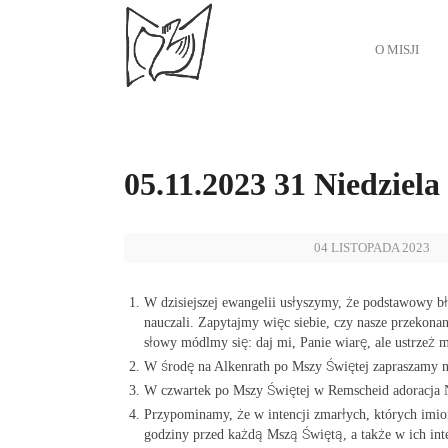
O MISJI
05.11.2023 31 Niedziel
04 LISTOPADA 2023
W dzisiejszej ewangelii usłyszymy, że podstawowy bł
nauczali. Zapytajmy więc siebie, czy nasze przekona
słowy módlmy się: daj mi, Panie wiarę, ale ustrzeż m
W środę na Alkenrath po Mszy Świętej zapraszamy n
W czwartek po Mszy Świętej w Remscheid adoracja
Przypominamy, że w intencji zmarłych, których im
godziny przed każdą Mszą Świętą, a także w ich inte