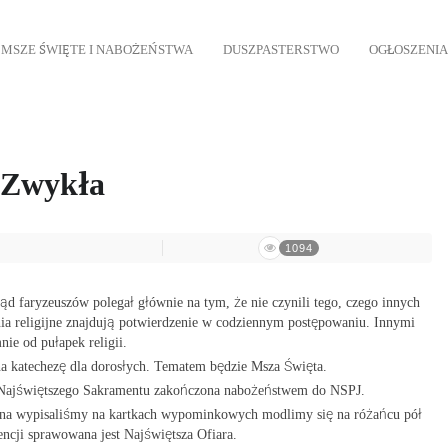
MSZE ŚWIĘTE I NABOŻEŃSTWA
DUSZPASTERSTWO
OGŁOSZENIA
a Zwykła
1094
ąd faryzeuszów polegał głównie na tym, że nie czynili tego, czego innych
nia religijne znajdują potwierdzenie w codziennym postępowaniu. Innymi
nie od pułapek religii.
a katechezę dla dorosłych. Tematem będzie Msza Święta.
 Najświętszego Sakramentu zakończona nabożeństwem do NSPJ.
iona wypisaliśmy na kartkach wypominkowych modlimy się na różańcu pół
ncji sprawowana jest Najświętsza Ofiara.