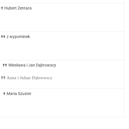
Hubert Zentara
†
z wypominek
††
Wiesława i Jan Dąbrowscy
††
††
Anna i Julian Dąbrowscy
Maria Szuster
†