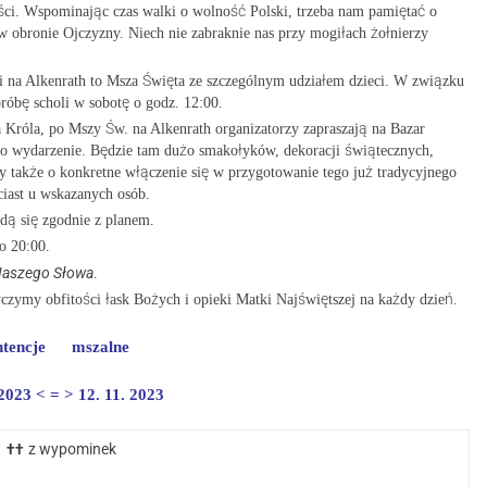
ści. Wspominając czas walki o wolność Polski, trzeba nam pamiętać o
 w obronie Ojczyzny. Niech nie zabraknie nas przy mogiłach żołnierzy
zyli na Alkenrath to Msza Święta ze szczególnym udziałem dzieci. W związku
próbę scholi w sobotę o godz. 12:00.
a Króla, po Mszy Św. na Alkenrath organizatorzy zapraszają na Bazar
to wydarzenie. Będzie tam dużo smakołyków, dekoracji świątecznych,
y także o konkretne włączenie się w przygotowanie tego już tradycyjnego
ciast u wskazanych osób.
ędą się zgodnie z planem.
o 20:00.
aszego Słowa
.
czymy obfitości łask Bożych i opieki Matki Najświętszej na każdy dzień.
ntencje
mszalne
2023
< = > 12. 11. 2023
z wypominek
††