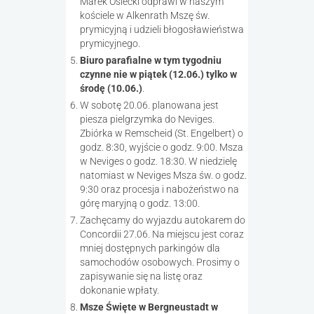
Marek Osiecki odprawi w naszym
kościele w Alkenrath Mszę św.
prymicyjną i udzieli błogosławieństwa
prymicyjnego.
Biuro parafialne w tym tygodniu
czynne nie w piątek (12.06.) tylko w
środę (10.06.)
.
W sobotę 20.06. planowana jest
piesza pielgrzymka do Neviges.
Zbiórka w Remscheid (St. Engelbert) o
godz. 8:30, wyjście o godz. 9:00. Msza
w Neviges o godz. 18:30. W niedzielę
natomiast w Neviges Msza św. o godz.
9:30 oraz procesja i nabożeństwo na
górę maryjną o godz. 13:00.
Zachęcamy do wyjazdu autokarem do
Concordii 27.06. Na miejscu jest coraz
mniej dostępnych parkingów dla
samochodów osobowych. Prosimy o
zapisywanie się na listę oraz
dokonanie wpłaty.
Msze Święte w Bergneustadt w