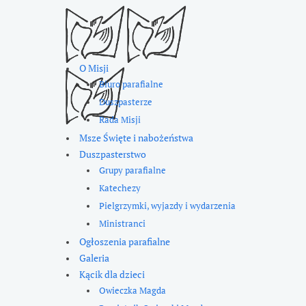
O Misji
Biuro parafialne
Duszpasterze
Rada Misji
Msze Święte i nabożeństwa
Duszpasterstwo
Grupy parafialne
Katechezy
Pielgrzymki, wyjazdy i wydarzenia
Ministranci
Ogłoszenia parafialne
Galeria
Kącik dla dzieci
Owieczka Magda