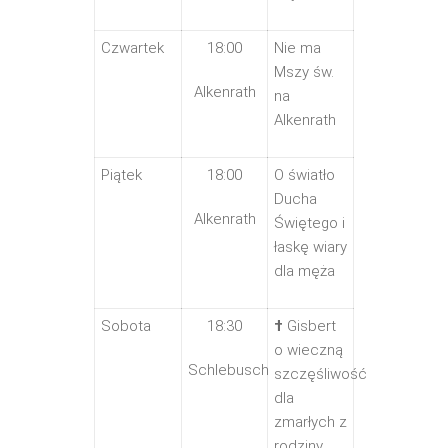
Czwartek
18:00
Nie ma
Mszy św.
Alkenrath
na
Alkenrath
Piątek
18:00
O światło
Ducha
Alkenrath
Świętego i
łaskę wiary
dla męża
Sobota
18:30
†
Gisbert
o wieczną
Schlebusch
szczęśliwość
dla
zmarłych z
rodziny