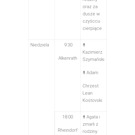
oraz za
dusze w
czyśccu
cierpiące
Niedziela
9:30
†
Kazimierz
Alkenrath
Szymański
†
Adam
Chrzest:
Lean
Kostovski
18:00
†
Agata i
zmarli z
Rheindorf
rodziny