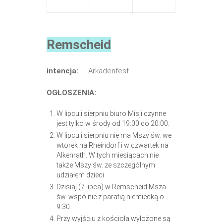
Remscheid
intencja:
Arkadenfest
OGŁOSZENIA:
W lipcu i sierpniu biuro Misji czynne
jest tylko w środy od 19:00 do 20:00.
W lipcu i sierpniu nie ma Mszy św. we
wtorek na Rheindorf i w czwartek na
Alkenrath. W tych miesiącach nie
także Mszy św. ze szczególnym
udziałem dzieci.
Dzisiaj (7 lipca) w Remscheid Msza
św. wspólnie z parafią niemiecką o
9:30.
Przy wyjściu z kościoła wyłożone są