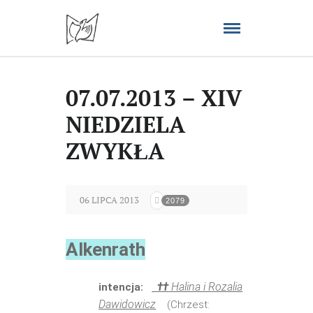
07.07.2013 – XIV
NIEDZIELA
ZWYKŁA
06 LIPCA 2013
2079
Alkenrath
††
Halina i Rozalia
intencja:
Dawidowicz
(Chrzest: