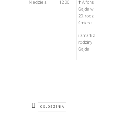
Niedziela
12:00
†
Alfons
Gajda w
20. rocz.
śmierci
i zmarli z
rodziny
Gajda
OGLOSZENIA