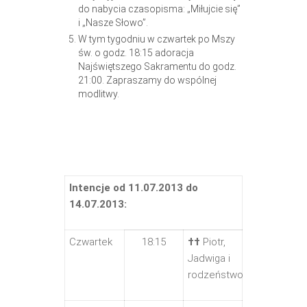
do nabycia czasopisma: „Miłujcie się”
i „Nasze Słowo”.
W tym tygodniu w czwartek po Mszy
św. o godz. 18:15 adoracja
Najświętszego Sakramentu do godz.
21:00. Zapraszamy do wspólnej
modlitwy.
Intencje od 11.07.2013 do
14.07.2013:
Czwartek
18:15
††
Piotr,
Jadwiga i
rodzeństwo