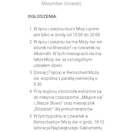
Maxymilian Góralski)
OGŁOSZENIA:
W lipcu i sierpniu biuro Misji czynne
jest tylko w środy od 19:00 do 20:00.
W lipcu i sierpniu nie ma Mszy św. we
wtorek na Rheindorf i w czwartek na
Alkenrath. W tych miesiącach nie ma
także Mszy św. ze szczególnym
udziałem dzieci.
Dzisiaj (7 lipca) w Remscheid Msza
św. wspólnie z parafią niemiecką o
9:30.
Przy wyjściu z kościoła wyłożone są
do nabycia czasopisma: „Miłujcie się”
i „Nasze Słowo” oraz miesięcznik
„Różaniec” dla prenumeratorów.
W tym tygodniu w czwartek w
Remscheid po Mszy św. o godz. 18:15
adoracja Najświętszego Sakramentu