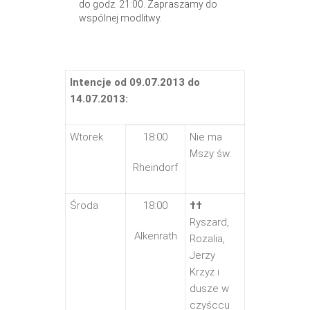
do godz. 21:00. Zapraszamy do
wspólnej modlitwy.
Intencje od 09.07.2013 do
14.07.2013:
Wtorek
18:00
Nie ma
Mszy św.
Rheindorf
Środa
18:00
††
Ryszard,
Alkenrath
Rozalia,
Jerzy
Krzyż i
dusze w
czyśccu