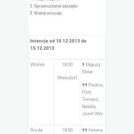
Sprawozdanie zarządu
Wolne wnioski
Intencje od 10.12.2013 do
15.12.2013:
Wtorek
18:00
†
Eligiusz
Śliwa
Rheindorf
††
Paulina,
Piotr,
Tomasz,
Natalia,
Józef Wór
Środa
18:00
††
Helena