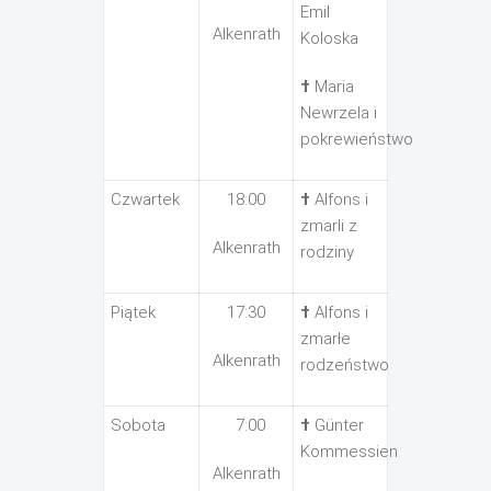
Emil
Alkenrath
Koloska
†
Maria
Newrzela i
pokrewieństwo
Czwartek
18:00
†
Alfons i
zmarli z
Alkenrath
rodziny
Piątek
17:30
†
Alfons i
zmarłe
Alkenrath
rodzeństwo
Sobota
7:00
†
Günter
Kommessien
Alkenrath