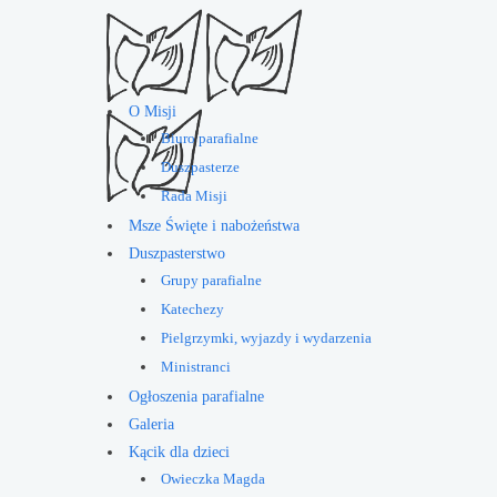
O Misji
Biuro parafialne
Duszpasterze
Rada Misji
Msze Święte i nabożeństwa
Duszpasterstwo
Grupy parafialne
Katechezy
Pielgrzymki, wyjazdy i wydarzenia
Ministranci
Ogłoszenia parafialne
Galeria
Kącik dla dzieci
Owieczka Magda