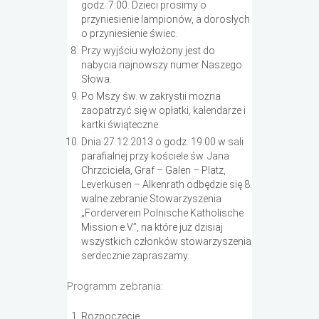
godz. 7:00. Dzieci prosimy o
przyniesienie lampionów, a dorosłych
o przyniesienie świec.
Przy wyjściu wyłożony jest do
nabycia najnowszy numer Naszego
Słowa.
Po Mszy św. w zakrystii można
zaopatrzyć się w opłatki, kalendarze i
kartki świąteczne.
Dnia 27.12.2013 o godz. 19:00 w sali
parafialnej przy kościele św. Jana
Chrzciciela, Graf – Galen – Platz,
Leverkusen – Alkenrath odbędzie się 8.
walne zebranie Stowarzyszenia
„Förderverein Polnische Katholische
Mission e.V.”, na które już dzisiaj
wszystkich członków stowarzyszenia
serdecznie zapraszamy.
Programm zebrania:
Rozpoczęcie