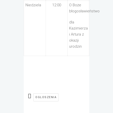
Niedziela
12:00
O Boże
błogosławieństwo
dla
Kazimierza
i Artura z
okazji
urodzin
OGLOSZENIA