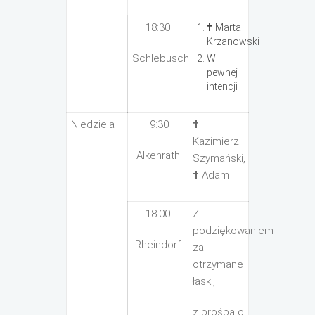
18:30
†
Marta
Krzanowski
Schlebusch
W
pewnej
intencji
Niedziela
9:30
†
Kazimierz
Alkenrath
Szymański,
†
Adam
18:00
Z
podziękowaniem
Rheindorf
za
otrzymane
łaski,
z prośbą o