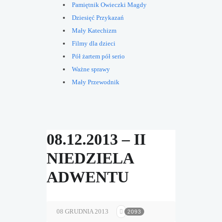
Pamiętnik Owieczki Magdy
Dziesięć Przykazań
Mały Katechizm
Filmy dla dzieci
Pół żartem pół serio
Ważne sprawy
Mały Przewodnik
08.12.2013 – II
NIEDZIELA
ADWENTU
08 GRUDNIA 2013
2093