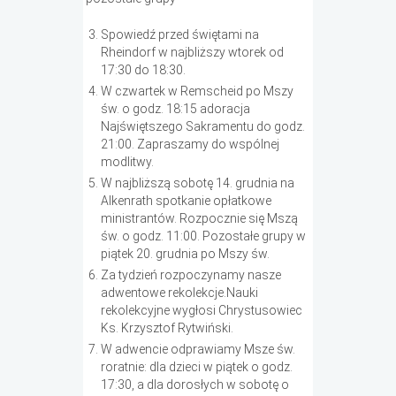
Spowiedź przed świętami na
Rheindorf w najbliższy wtorek od
17:30 do 18:30.
W czwartek w Remscheid po Mszy
św. o godz. 18:15 adoracja
Najświętszego Sakramentu do godz.
21:00. Zapraszamy do wspólnej
modlitwy.
W najbliższą sobotę 14. grudnia na
Alkenrath spotkanie opłatkowe
ministrantów. Rozpocznie się Mszą
św. o godz. 11:00. Pozostałe grupy w
piątek 20. grudnia po Mszy św.
Za tydzień rozpoczynamy nasze
adwentowe rekolekcje.Nauki
rekolekcyjne wygłosi Chrystusowiec
Ks. Krzysztof Rytwiński.
W adwencie odprawiamy Msze św.
roratnie: dla dzieci w piątek o godz.
17:30, a dla dorosłych w sobotę o