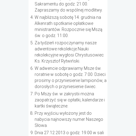
Sakramentu do godz. 21:00.
Zapraszamy do wspólnej modlitwy.
W najbliższą sobotę 14. grudnia na
Alkenrath spotkanie opłatkowe
ministrantów. Rozpocznie się Mszą
św. o godz. 11:00.
Za tydzień rozpoczynamy nasze
adwentowe rekolekcje.Nauki
rekolekcyjne wygłosi Chrystusowiec
Ks. Krzysztof Rytwiński.
W adwencie odprawiamy Msze św.
roratnie w sobotę o godz. 7:00. Dzieci
prosimy o przyniesienie lampionów, a
dorosłych o przyniesienie świec.
Po Mszy św. w zakrystii można
zaopatrzyć się w opłatki, kalendarze i
kartki świąteczne.
Przy wyjściu wyłożony jest do
nabycia najnowszy numer Naszego
Słowa.
Dnia 27.12.2013 o godz. 19:00 w sali