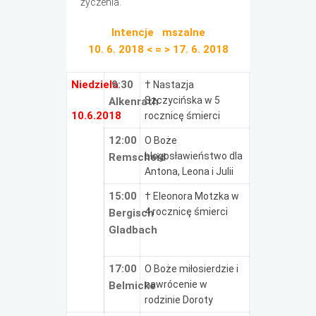
życzenia.
Intencje mszalne
10. 6. 2018 < = > 17. 6. 2018
Niedziela
9:30
† Nastazja
Szczycińska w 5
Alkenrath
10.6.2018
rocznicę śmierci
12:00
O Boże
błogosławieństwo dla
Remscheid
Antona, Leona i Julii
15:00
† Eleonora Motzka w
4 rocznicę śmierci
Bergisch
Gladbach
17:00
O Boże miłosierdzie i
nawrócenie w
Belmicke
rodzinie Doroty