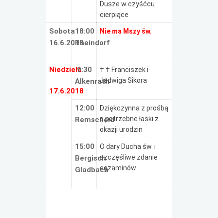
Dusze w czyśćcu
cierpiące
Sobota
18:00
Nie ma Mszy św.
16.6.2018
Rheindorf
Niedziela
9:30
† † Franciszek i
Jadwiga Sikora
Alkenrath
17.6.2018
12:00
Dziękczynna z prośbą
o potrzebne łaski z
Remscheid
okazji urodzin
15:00
O dary Ducha św. i
szczęśliwe zdanie
Bergisch
egzaminów
Gladbach