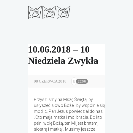
10.06.2018 – 10
Niedziela Zwykła
08 CZERWCA 2018
2206
Przyszliśmy na Mszę Świętą, by
usłyszeć słowo Boże i by wspólnie się
modlić. Pan Jezus powiedział do nas:
„Oto maja matka i moi bracia. Bo kto
pełni wolę Bożą, ten Mi jest bratem,
siostrą i matką”. Musimy jeszcze