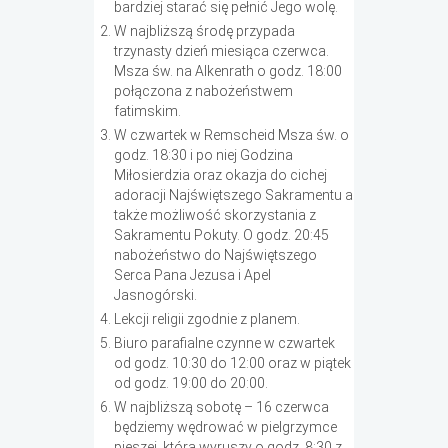
bardziej starać się pełnić Jego wolę.
W najbliższą środę przypada
trzynasty dzień miesiąca czerwca.
Msza św. na Alkenrath o godz. 18:00
połączona z nabożeństwem
fatimskim.
W czwartek w Remscheid Msza św. o
godz. 18:30 i po niej Godzina
Miłosierdzia oraz okazja do cichej
adoracji Najświętszego Sakramentu a
także możliwość skorzystania z
Sakramentu Pokuty. O godz. 20:45
nabożeństwo do Najświętszego
Serca Pana Jezusa i Apel
Jasnogórski.
Lekcji religii zgodnie z planem.
Biuro parafialne czynne w czwartek
od godz. 10:30 do 12:00 oraz w piątek
od godz. 19:00 do 20:00.
W najbliższą sobotę – 16 czerwca
będziemy wędrować w pielgrzymce
pieszej, która wyruszy o godz. 8:30 z