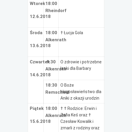
Wtorek
18:00
Rheindorf
12.6.2018
Środa
18:00
† Łucja Gola
Alkenrath
13.6.2018
Czwartek
9:30
O zdrowie i potrzebne
łaski dla Barbary
Alkenrath
14.6.2018
18:30
O Boże
błogosławieństwo dla
Remscheid
Aniki z okazji urodzin
Piątek
18:00
† † Rodzice: Erwin i
Zofia Keś oraz †
Alkenrath
15.6.2018
Czesław Kowalik i
zmarli z rodziny oraz