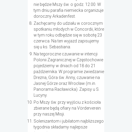
nie będzie Mszy św. o godz. 12:00. W
tym dniu parafia niemiecka organizuje
doroczny Arkadenfest.
Zachęcamy do udziału w corocznym
spotkaniu młodych w Concordii, które
w tym roku odbędzie się w sobotę 23
czerwca. Na ten wyjazd zapisujemy
się u ks. Sebastiana.
Na tegoroczne czuwanie w intencji
Polonii Zagranicznej w Częstochowie
pojedziemy w dniach od 18 do 21
października. W programie zwiedzanie
Drezna, Góra św. Anny, czuwanie na
Jasnej Górze oraz Wrocław (m.in.
Panorama Racławicka). Zapisy u S.
Lucyny.
Po Mszy św. przy wyjściu z kościoła
zbierane będą ofiary na Vörderverein
przy naszej Misji.
Solenizantom i jubilatom najbliższego
tygodnia składamy najlepsze