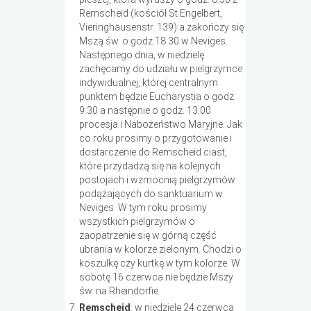
Remscheid (kościół St.Engelbert,
Vieringhausenstr. 139) a zakończy się
Mszą św. o godz.18:30 w Neviges.
Następnego dnia, w niedzielę
zachęcamy do udziału w pielgrzymce
indywidualnej, której centralnym
punktem będzie Eucharystia o godz.
9:30 a następnie o godz. 13:00
procesja i Nabożeństwo Maryjne. Jak
co roku prosimy o przygotowanie i
dostarczenie do Remscheid ciast,
które przydadzą się na kolejnych
postojach i wzmocnią pielgrzymów
podążających do sanktuarium w
Neviges. W tym roku prosimy
wszystkich pielgrzymów o
zaopatrzenie się w górną część
ubrania w kolorze zielonym. Chodzi o
koszulkę czy kurtkę w tym kolorze. W
sobotę 16 czerwca nie będzie Mszy
św. na Rheindorfie.
Remscheid
: w niedzielę 24 czerwca