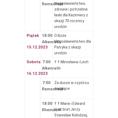
błogosławieństwo,
Remscheid
zdrowie i potrzebne
łaski dla Kazimiery z
okazji 70 rocznicy
urodzin
Piątek
18:00
O Boże
błogosławieństwo dla
Alkenrath
15.12.2023
Patryka z okazji
urodzin
Sobota
7:00
† † Mirosława i Lech
Alkenrath
16.12.2023
7:00
Za dusze w czyśćcu
cierpiące
Remscheid
18:00
† † Marie i Edward
oraz brat Jerzy
Rheindorf
Stanisław Kołodziej,