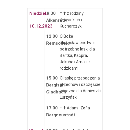
Niedziela
9:30
† † z rodziny
Zawackich i
Alkenrath
10.12.2023
Kucharczyk
12:00
O Boże
błogosławieństwo i
Remscheid
potrzebne łaski dla
Bartka, Kacpra,
Jakuba i Amalii z
rodzicami
15:00
O łaskę przebaczenia
grzechów i szczęście
Bergisch
wieczne dla Agnieszki
Gladbach
Lurzyński
17:00
† † Adam i Zofia
Bergneustadt