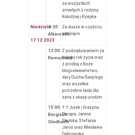
za wszystkich
zmarłych z rodziny
Kołodziej i Rzepka
Niedziela
9:30
Za dusze w czyśćcu
cierpiące
Alkenrath
17.12.2023
12:00
Z podziękowaniem za
kolejny rok życia oraz
Remscheid
z prośbą o Boże
błogosławieństwo,
dary Ducha Świętego
oraz wszelkie
potrzebne łaski dla
syna z okazji urodzin
15:00
† † Jurek i Grażyna
Dorapa, Janina
Bergisch
Skulska; Stefania
Gladbach
Jaros oraz Wiesława
Dąbrowska