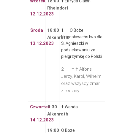
Wtorek
18:00
† Elfryda Ciałoń
Rheindorf
12.12.2023
Środa
18:00
1. O Boże
błogosławieństwo dla
Alkenrath
13.12.2023
S. Agnieszki w
podziękowaniu za
pielgrzymkę do Polski
2. † † Alfons,
Jerzy, Karol, Wilhelm
oraz wszyscy zmarli
z rodziny
Czwartek
9:30
† Wanda
Alkenrath
14.12.2023
19:00
O Boże