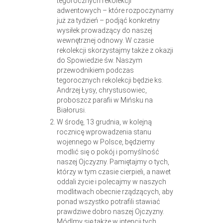
tegorocznych rekolekcji
adwentowych – które rozpoczynamy
już za tydzień – podjąć konkretny
wysiłek prowadzący do naszej
wewnętrznej odnowy. W czasie
rekolekcji skorzystajmy także z okazji
do Spowiedzie św. Naszym
przewodnikiem podczas
tegorocznych rekolekcji będzie ks.
Andrzej Łysy, chrystusowiec,
proboszcz parafii w Mińsku na
Białorusi.
W środę, 13 grudnia, w kolejną
rocznicę wprowadzenia stanu
wojennego w Polsce, będziemy
modlić się o pokój i pomyślność
naszej Ojczyzny. Pamiętajmy o tych,
którzy w tym czasie cierpieli, a nawet
oddali życie i polecajmy w naszych
modlitwach obecnie rządzących, aby
ponad wszystko potrafili stawiać
prawdziwe dobro naszej Ojczyzny.
Módlmy się także w intencji tych,