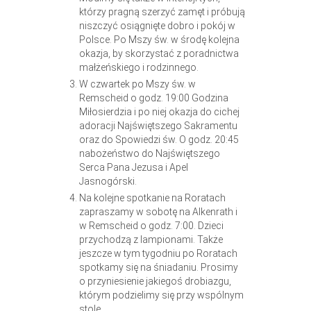
którzy pragną szerzyć zamęt i próbują
niszczyć osiągnięte dobro i pokój w
Polsce. Po Mszy św. w środę kolejna
okazja, by skorzystać z poradnictwa
małżeńskiego i rodzinnego.
W czwartek po Mszy św. w
Remscheid o godz. 19:00 Godzina
Miłosierdzia i po niej okazja do cichej
adoracji Najświętszego Sakramentu
oraz do Spowiedzi św. O godz. 20:45
nabożeństwo do Najświętszego
Serca Pana Jezusa i Apel
Jasnogórski.
Na kolejne spotkanie na Roratach
zapraszamy w sobotę na Alkenrath i
w Remscheid o godz. 7:00. Dzieci
przychodzą z lampionami. Także
jeszcze w tym tygodniu po Roratach
spotkamy się na śniadaniu. Prosimy
o przyniesienie jakiegoś drobiazgu,
którym podzielimy się przy wspólnym
stole.