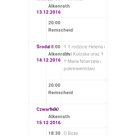
Alkenrath
13.12.2016
20:00
Remscheid
Środa
18:00
† † rodzice Helena i
Alkenrath
Emil Koloska oraz †
14.12.2016
† Maria Nowrzela i
pokrewieństwo
20:00
Remscheid
Czwartek
9:30
Alkenrath
15.12.2016
18:30
O Boże