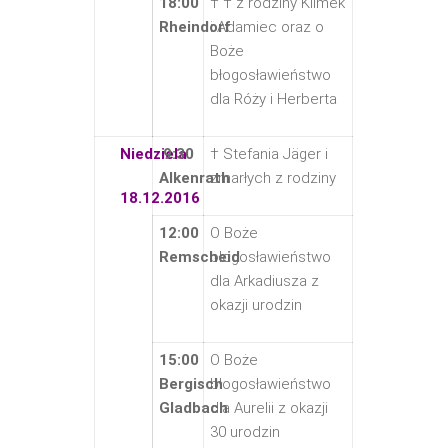
18:00
† † z rodziny Klimek
Rheindorf
i Adamiec oraz o
Boże
błogosławieństwo
dla Róży i Herberta
Niedziela
9:30
† Stefania Jäger i
Alkenrath
zmarłych z rodziny
18.12.2016
12:00
O Boże
Remscheid
błogosławieństwo
dla Arkadiusza z
okazji urodzin
15:00
O Boże
Bergisch
błogosławieństwo
Gladbach
dla Aurelii z okazji
30 urodzin