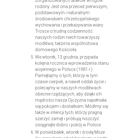
zorganizowanych ataków wrogów
rodziny. Jest ona przecież pierwszym,
podstawowym i naturalnym
środowiskiem chrześcijańskiego
wychowania i przekazywania wiary.
Trosce o trudną codzienność
naszych rodzin niech towarzyszy
modlitwa, także ta wspólnotowa
domowego Kościoła.
We wtorek, 13 grudnia, przypada
kolejna rocznica wprowadzenia stanu
wojennego w Polsce (1981 r.).
Pamiętajmy o tych, którzy w tym
czasie cierpieli, a nawet oddali życie i
polecajmy w naszych modlitwach
obecnie rządzących, aby dzięki ich
mądrości nasza Ojczyzna napełniała
się pokojem i dostatkiem. Módlmy się
także w intencji tych, którzy pragną
szerzyć zamęt i próbują niszczyć
osiągnięte dobro i pokój w Polsce.
W poniedziałek, wtorek i środę Msze