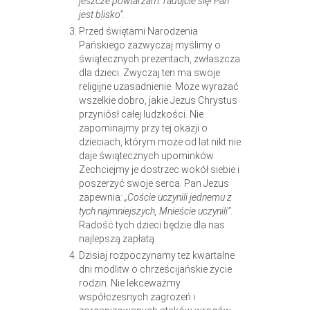
jeszcze powtarzam: radujcie się! Pan
jest blisko”
.
Przed świętami Narodzenia
Pańskiego zazwyczaj myślimy o
świątecznych prezentach, zwłaszcza
dla dzieci. Zwyczaj ten ma swoje
religijne uzasadnienie. Może wyrażać
wszelkie dobro, jakie Jezus Chrystus
przyniósł całej ludzkości. Nie
zapominajmy przy tej okazji o
dzieciach, którym może od lat nikt nie
daje świątecznych upominków.
Zechciejmy je dostrzec wokół siebie i
poszerzyć swoje serca. Pan Jezus
zapewnia
: „Coście uczynili jednemu z
tych najmniejszych, Mnieście uczynili”
.
Radość tych dzieci będzie dla nas
najlepszą zapłatą.
Dzisiaj rozpoczynamy też kwartalne
dni modlitw o chrześcijańskie życie
rodzin. Nie lekceważmy
współczesnych zagrożeń i