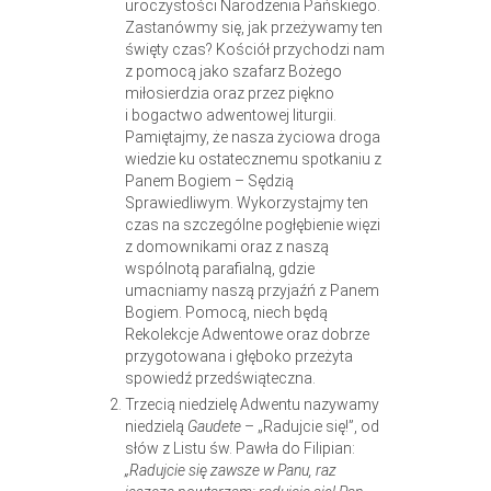
uroczystości Narodzenia Pańskiego.
Zastanówmy się, jak przeżywamy ten
święty czas? Kościół przychodzi nam
z pomocą jako szafarz Bożego
miłosierdzia oraz przez piękno
i bogactwo adwentowej liturgii.
Pamiętajmy, że nasza życiowa droga
wiedzie ku ostatecznemu spotkaniu z
Panem Bogiem – Sędzią
Sprawiedliwym. Wykorzystajmy ten
czas na szczególne pogłębienie więzi
z domownikami oraz z naszą
wspólnotą parafialną, gdzie
umacniamy naszą przyjaźń z Panem
Bogiem. Pomocą, niech będą
Rekolekcje Adwentowe oraz dobrze
przygotowana i głęboko przeżyta
spowiedź przedświąteczna.
Trzecią niedzielę Adwentu nazywamy
niedzielą
Gaudete
– „Radujcie się!”, od
słów z Listu św. Pawła do Filipian:
„Radujcie się zawsze w Panu, raz