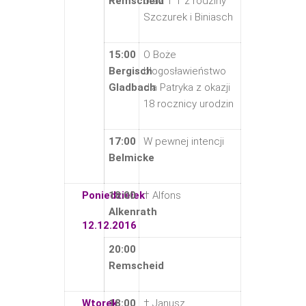
Remscheid
oraz † † z rodziny
Szczurek i Biniasch
15:00
O Boże
Bergisch
błogosławieństwo
Gladbach
dla Patryka z okazji
18 rocznicy urodzin
17:00
W pewnej intencji
Belmicke
Poniedziełek
18:00
† Alfons
Alkenrath
12.12.2016
20:00
Remscheid
Wtorek
18:00
† Janusz