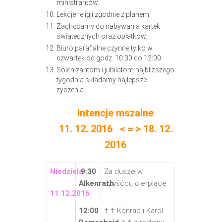
ministrantów.
Lekcje religii zgodnie z planem.
Zachęcamy do nabywania kartek
świątecznych oraz opłatków.
Biuro parafialne czynne tylko w
czwartek od godz. 10:30 do 12:00.
Solenizantom i jubilatom najbliższego
tygodnia składamy najlepsze
życzenia.
Intencje mszalne
11. 12. 2016 < = > 18. 12.
2016
Niedziela
9:30
Za dusze w
Alkenrath
czyśćcu cierpiące
11.12.2016
12:00
† † Konrad i Karol