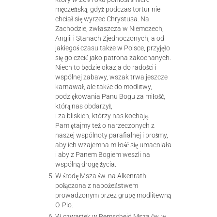
męczeńską, gdyż podczas tortur nie
chciał się wyrzec Chrystusa. Na
Zachodzie, zwłaszcza w Niemczech,
Anglii i Stanach Zjednoczonych, a od
jakiegoś czasu także w Polsce, przyjęło
się go czcić jako patrona zakochanych.
Niech to będzie okazja do radości i
wspólnej zabawy, wszak trwa jeszcze
karnawał, ale także do modlitwy,
podziękowania Panu Bogu za miłość,
którą nas obdarzył,
i za bliskich, którzy nas kochają.
Pamiętajmy też o narzeczonych z
naszej wspólnoty parafialnej i prośmy,
aby ich wzajemna miłość się umacniała
i aby z Panem Bogiem weszli na
wspólną drogę życia.
W środę Msza św. na Alkenrath
połączona z nabożeństwem
prowadzonym przez grupę modlitewną
O. Pio.
W czwartek w Remscheid Msza św. w