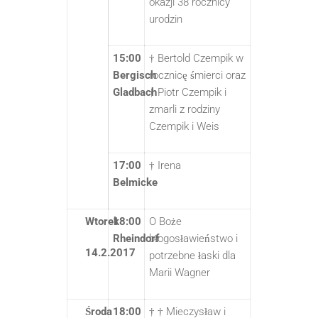
okazji 38 rocznicy
urodzin
15:00
† Bertold Czempik w
Bergisch
rocznicę śmierci oraz
Gladbach
† Piotr Czempik i
zmarli z rodziny
Czempik i Weis
17:00
† Irena
Belmicke
Wtorek
18:00
O Boże
Rheindorf
błogosławieństwo i
14.2.2017
potrzebne łaski dla
Marii Wagner
Środa
18:00
† † Mieczysław i