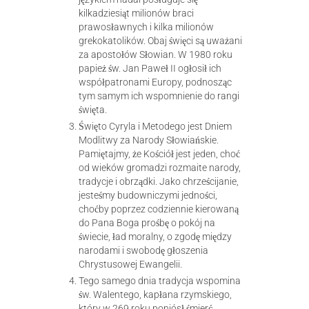
kilkadziesiąt milionów braci
prawosławnych i kilka milionów
grekokatolików. Obaj święci są uważani
za apostołów Słowian. W 1980 roku
papież św. Jan Paweł II ogłosił ich
współpatronami Europy, podnosząc
tym samym ich wspomnienie do rangi
święta.
Święto Cyryla i Metodego jest Dniem
Modlitwy za Narody Słowiańskie.
Pamiętajmy, że Kościół jest jeden, choć
od wieków gromadzi rozmaite narody,
tradycje i obrządki. Jako chrześcijanie,
jesteśmy budowniczymi jedności,
choćby poprzez codziennie kierowaną
do Pana Boga prośbę o pokój na
świecie, ład moralny, o zgodę między
narodami i swobodę głoszenia
Chrystusowej Ewangelii.
Tego samego dnia tradycja wspomina
św. Walentego, kapłana rzymskiego,
który w 269 roku poniósł śmierć