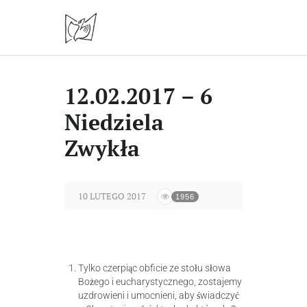
12.02.2017 – 6
Niedziela
Zwykła
10 LUTEGO 2017
1956
Tylko czerpiąc obficie ze stołu słowa
Bożego i eucharystycznego, zostajemy
uzdrowieni i umocnieni, aby świadczyć