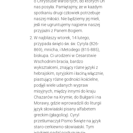
o Chrystusie wśród tych, do których On
nas posyła. Pamiętajmy, że w każdym
spotkaniu drugi człowiek potrzebuje
naszej miłości. Nie będziemy jej mieli,
jeśli nie ugruntujemy najpierw naszej
przyjaźni z Panem Bogiem.
W najbliższy wtorek, 14 lutego,
przypada święto św. św. Cyryla (826-
869), mnicha, i Metodego (815-885),
biskupa. Ci urodzeni w Cesarstwie
Wschodnim bracia, bardzo
wykształceni, znający różne języki z
hebrajskim, syryjskim i łaciną włącznie,
piastujący różne godności kościelne,
podjęli wiele udanych wypraw
misyjnych, między innymi do kraju
Chazarów na Krymie, do Bułgarii i na
Morawy, gdzie wprowadzili do liturgii
język słowiański pisany alfabetem
greckim (głagolicę). Cyryl
przetłumaczył Pismo Święte na język
staro-cerkiewno-słowiański. Tym
językiem nadal posługuje się