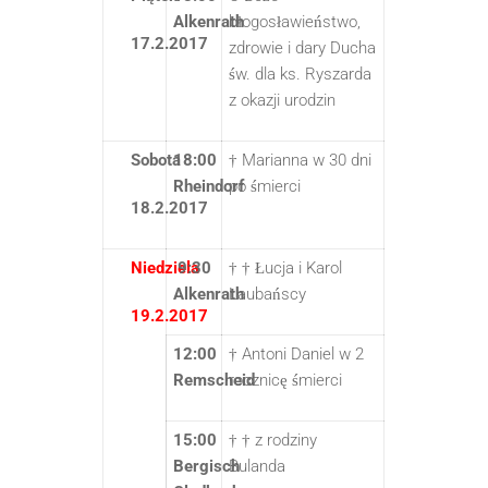
Alkenrath
błogosławieństwo,
17.2.2017
zdrowie i dary Ducha
św. dla ks. Ryszarda
z okazji urodzin
Sobota
18:00
† Marianna w 30 dni
Rheindorf
po śmierci
18.2.2017
Niedziela
9:30
† † Łucja i Karol
Alkenrath
Laubańscy
19.2.2017
12:00
† Antoni Daniel w 2
Remscheid
rocznicę śmierci
15:00
† † z rodziny
Bergisch
Bulanda