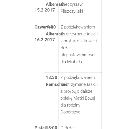
Alkenrath
Mieczysław
15.2.2017
Pliszczyński
Czwartek
9:30
Z podziękowaniem
Alkenrath
za otrzymane łaski i
16.2.2017
z prośbą o zdrowie i
Boże
błogosławieństwo
dla Michała
18:30
Z podziękowaniem
Remscheid
za otrzymane łaski i
z prośbą o dalsze i
opiekę Matki Bożej
dla rodziny
Doberszyc
Piątek
18:00
O Boże