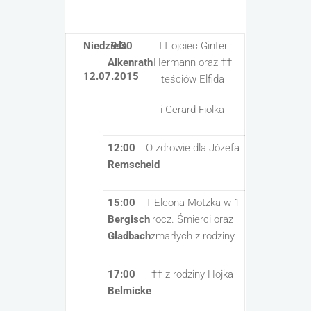
Niedziela
9:30
†† ojciec Ginter
Alkenrath
Hermann oraz ††
12.07.2015
teściów Elfida
i Gerard Fiolka
12:00
O zdrowie dla Józefa
Remscheid
15:00
† Eleona Motzka w 1
Bergisch
rocz. Śmierci oraz
Gladbach
zmarłych z rodziny
17:00
†† z rodziny Hojka
Belmicke