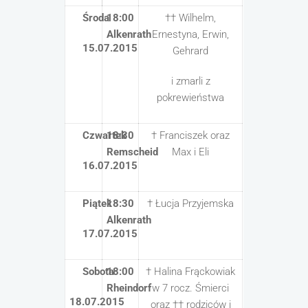
Środa
18:00
†† Wilhelm,
Alkenrath
Ernestyna, Erwin,
15.07.2015
Gehrard
i zmarli z
pokrewieństwa
Czwartek
18:30
† Franciszek oraz
Remscheid
Max i Eli
16.07.2015
Piątek
18:30
† Łucja Przyjemska
Alkenrath
17.07.2015
Sobota
18:00
† Halina Frąckowiak
Rheindorf
w 7 rocz. Śmierci
18.07.2015
oraz †† rodziców i