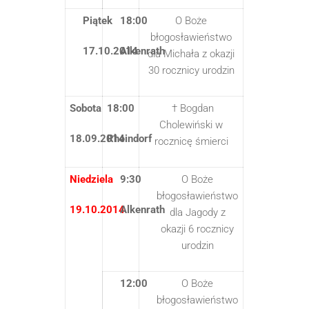
Piątek
18:00
O Boże
błogosławieństwo
17.10.2014
Alkenrath
dla Michała z okazji
30 rocznicy urodzin
Sobota
18:00
† Bogdan
Cholewiński w
18.09.2014
Rheindorf
rocznicę śmierci
Niedziela
9:30
O Boże
błogosławieństwo
19.10.2014
Alkenrath
dla Jagody z
okazji 6 rocznicy
urodzin
12:00
O Boże
błogosławieństwo