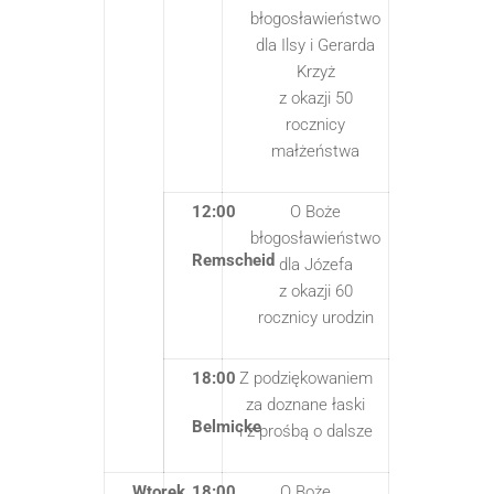
błogosławieństwo
dla Ilsy i Gerarda
Krzyż
z okazji 50
rocznicy
małżeństwa
12:00
O Boże
błogosławieństwo
Remscheid
dla Józefa
z okazji 60
rocznicy urodzin
18:00
Z podziękowaniem
za doznane łaski
Belmicke
i z prośbą o dalsze
Wtorek
18:00
O Boże