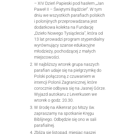
– XIV Dzień Papieski pod hasłem „Jan
Paweł II – Świętymi Bądźcie!”. W tym
dniu we wszystkich parafiach polskich
i polonijnych przeprowadzana jest
dodatkowa kolekta na Fundację
„Dzieło Nowego Tysiąclecia”, która od
13 lat prowadzi program stypendialny
wyrównujący szanse edukacyjne
młodzieży, pochodzącej z małych
miejscowości.
W najbliższy wtorek grupa naszych
parafian udaje się na pielgrzymkę do
Polski połączoną z czuwaniem w
intencji Polonii Zagranicznej, które
corocznie odbywa się na Jasnej Górze.
Wyjazd autokaru z Leverkusen we
wtorek o godz. 20.30.
W środę na Alkenrat po Mszy św.
zapraszamy na spotkanie Kręgu
Biblijnego. Odbędzie się ono w sali
parafialnej.
Zbliża się listopad, miesiąc naszej