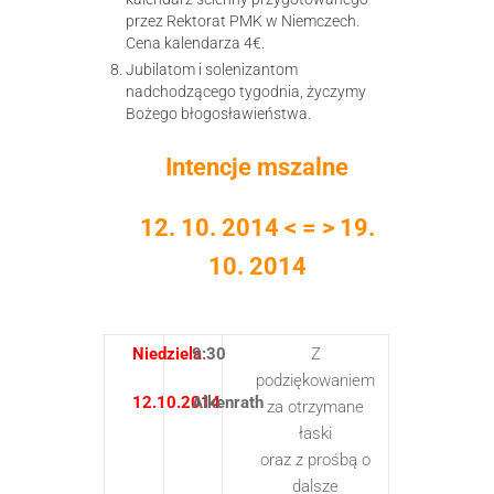
przez Rektorat PMK w Niemczech.
Cena kalendarza 4€.
Jubilatom i solenizantom
nadchodzącego tygodnia, życzymy
Bożego błogosławieństwa.
Intencje mszalne
12. 10. 2014 < = > 19.
10. 2014
Niedziela
9:30
Z
podziękowaniem
12.10.2014
Alkenrath
za otrzymane
łaski
oraz z prośbą o
dalsze