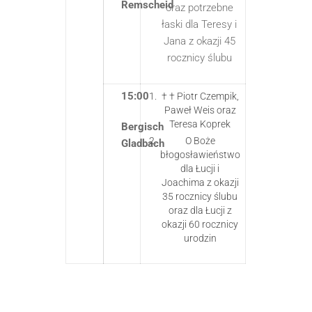
Remscheid
oraz potrzebne
łaski dla Teresy i
Jana z okazji 45
rocznicy ślubu
15:00
† † Piotr Czempik,
Paweł Weis oraz
Teresa Koprek
Bergisch
O Boże
Gladbach
błogosławieństwo
dla Łucji i
Joachima z okazji
35 rocznicy ślubu
oraz dla Łucji z
okazji 60 rocznicy
urodzin