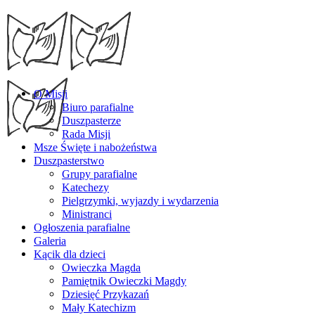
O Misji
Biuro parafialne
Duszpasterze
Rada Misji
Msze Święte i nabożeństwa
Duszpasterstwo
Grupy parafialne
Katechezy
Pielgrzymki, wyjazdy i wydarzenia
Ministranci
Ogłoszenia parafialne
Galeria
Kącik dla dzieci
Owieczka Magda
Pamiętnik Owieczki Magdy
Dziesięć Przykazań
Mały Katechizm