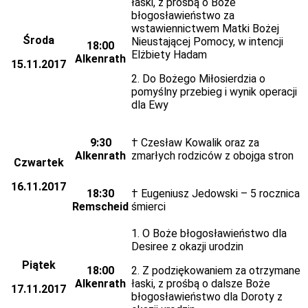
łaski, z prośbą o Boże
błogosławieństwo za
wstawiennictwem Matki Bożej
Środa
Nieustającej Pomocy, w intencji
18:00
Elżbiety Hadam
Alkenrath
15.11.2017
2. Do Bożego Miłosierdzia o
pomyślny przebieg i wynik operacji
dla Ewy
9:30
† Czesław Kowalik oraz za
Alkenrath
zmarłych rodziców z obojga stron
Czwartek
16.11.2017
18:30
† Eugeniusz Jedowski – 5 rocznica
Remscheid
śmierci
1. O Boże błogosławieństwo dla
Desiree z okazji urodzin
Piątek
18:00
2. Z podziękowaniem za otrzymane
Alkenrath
łaski, z prośbą o dalsze Boże
17.11.2017
błogosławieństwo dla Doroty z