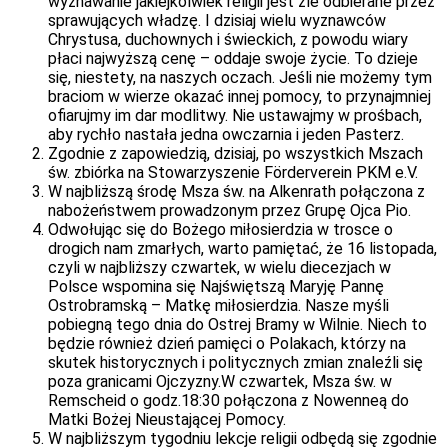
wyznawanie jakiejkolwiek religii jest źle odbierane przez
sprawujących władzę. I dzisiaj wielu wyznawców
Chrystusa, duchownych i świeckich, z powodu wiary
płaci najwyższą cenę – oddaje swoje życie. To dzieje
się, niestety, na naszych oczach. Jeśli nie możemy tym
braciom w wierze okazać innej pomocy, to przynajmniej
ofiarujmy im dar modlitwy. Nie ustawajmy w prośbach,
aby rychło nastała jedna owczarnia i jeden Pasterz.
Zgodnie z zapowiedzią, dzisiaj, po wszystkich Mszach
św. zbiórka na Stowarzyszenie Förderverein PKM e.V.
W najbliższą środę Msza św. na Alkenrath połączona z
nabożeństwem prowadzonym przez Grupę Ojca Pio.
Odwołując się do Bożego miłosierdzia w trosce o
drogich nam zmarłych, warto pamiętać, że 16 listopada,
czyli w najbliższy czwartek, w wielu diecezjach w
Polsce wspomina się Najświętszą Maryję Pannę
Ostrobramską – Matkę miłosierdzia. Nasze myśli
pobiegną tego dnia do Ostrej Bramy w Wilnie. Niech to
będzie również dzień pamięci o Polakach, którzy na
skutek historycznych i politycznych zmian znaleźli się
poza granicami Ojczyzny.W czwartek, Msza św. w
Remscheid o godz.18:30 połączona z Nowenneą do
Matki Bożej Nieustającej Pomocy.
W najbliższym tygodniu lekcje religii odbędą się zgodnie