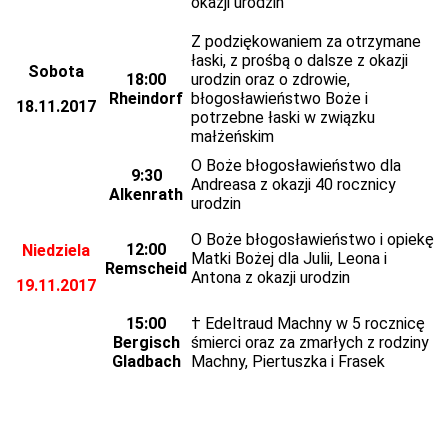
okazji urodzin
Z podziękowaniem za otrzymane
łaski, z prośbą o dalsze z okazji
Sobota
18:00
urodzin oraz o zdrowie,
Rheindorf
błogosławieństwo Boże i
18.11.2017
potrzebne łaski w związku
małżeńskim
O Boże błogosławieństwo dla
9:30
Andreasa z okazji 40 rocznicy
Alkenrath
urodzin
O Boże błogosławieństwo i opiekę
12:00
Niedziela
Matki Bożej dla Julii, Leona i
Remscheid
Antona z okazji urodzin
19.11.2017
15:00
† Edeltraud Machny w 5 rocznicę
Bergisch
śmierci oraz za zmarłych z rodziny
Gladbach
Machny, Piertuszka i Frasek