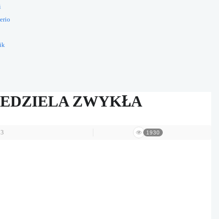
i
erio
ik
I NIEDZIELA ZWYKŁA
13
1930