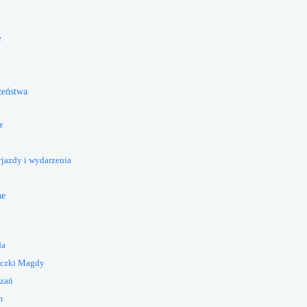
e
żeństwa
e
yjazdy i wydarzenia
ne
da
eczki Magdy
azań
m