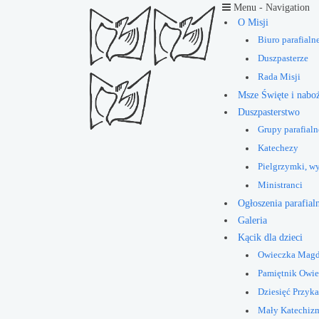
Menu -
Navigation
O Misji
Biuro parafialn
Duszpasterze
Rada Misji
Msze Święte i nabo
Duszpasterstwo
Grupy parafialn
Katechezy
Pielgrzymki, w
Ministranci
Ogłoszenia parafial
Galeria
Kącik dla dzieci
Owieczka Mag
Pamiętnik Owi
Dziesięć Przyk
Mały Katechiz