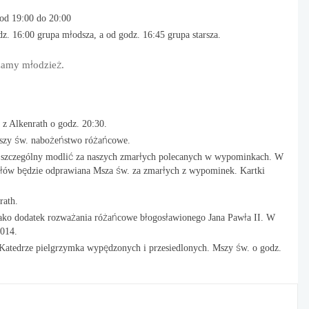
od 19:00 do 20:00
z. 16:00 grupa młodsza, a od godz. 16:45 grupa starsza.
zamy młodzież.
 z Alkenrath o godz. 20:30.
Mszy św. nabożeństwo różańcowe.
ób szczególny modlić za naszych zmarłych polecanych w wypominkach. W
iołów będzie odprawiana Msza św. za zmarłych z wypominek. Kartki
rath.
ako dodatek rozważania różańcowe błogosławionego Jana Pawła II. W
2014.
 Katedrze pielgrzymka wypędzonych i przesiedlonych. Mszy św. o godz.