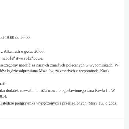
od 19:00 do 20:00.
 z Alkenrath o godz. 20:00.
y nabożeństwo różańcowe.
ób szczególny modlić za naszych zmarłych polecanych w wypominkach. W
iołów będzie odprawiana Msza św. za zmarłych z wypominek. Kartki
rath.
ako dodatek rozważania różańcowe błogosławionego Jana Pawła II. W
2014.
 Katedrze pielgrzymka wypędzonych i przesiedlonych. Mszy św. o godz.