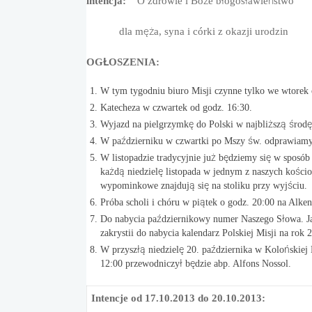
intencja:
O zdrowie i Boże błogosławieństwo
dla męża, syna i córki z okazji urodzin
OGŁOSZENIA:
W tym tygodniu biuro Misji czynne tylko we wtorek 
Katecheza w czwartek od godz. 16:30.
Wyjazd na pielgrzymkę do Polski w najbliższą środę
W październiku w czwartki po Mszy św. odprawiam
W listopadzie tradycyjnie już będziemy się w spos
każdą niedzielę listopada w jednym z naszych kośc
wypominkowe znajdują się na stoliku przy wyjściu.
Próba scholi i chóru w piątek o godz. 20:00 na Alken
Do nabycia październikowy numer Naszego Słowa. J
zakrystii do nabycia kalendarz Polskiej Misji na rok 
W przyszłą niedzielę 20. października w Kolońskiej
12:00 przewodniczył będzie abp. Alfons Nossol.
Intencje od 17.10.2013 do 20.10.2013: