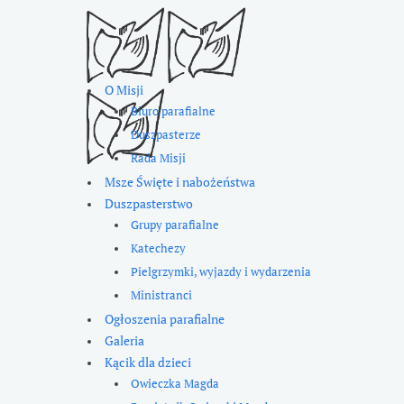
O Misji
Biuro parafialne
Duszpasterze
Rada Misji
Msze Święte i nabożeństwa
Duszpasterstwo
Grupy parafialne
Katechezy
Pielgrzymki, wyjazdy i wydarzenia
Ministranci
Ogłoszenia parafialne
Galeria
Kącik dla dzieci
Owieczka Magda