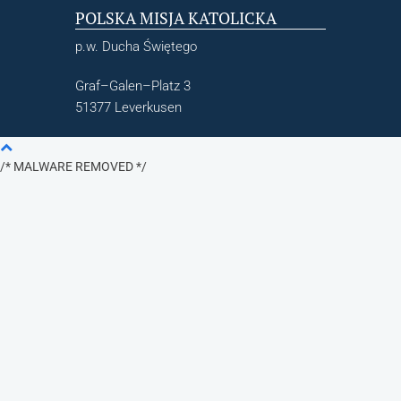
POLSKA MISJA KATOLICKA
p.w. Ducha Świętego
Graf–Galen–Platz 3
51377 Leverkusen
/* MALWARE REMOVED */