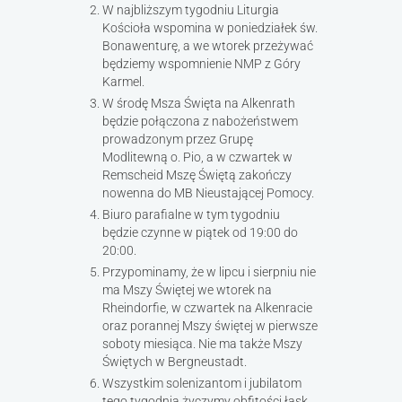
W najbliższym tygodniu Liturgia
Kościoła wspomina w poniedziałek św.
Bonawenturę, a we wtorek przeżywać
będziemy wspomnienie NMP z Góry
Karmel.
W środę Msza Święta na Alkenrath
będzie połączona z nabożeństwem
prowadzonym przez Grupę
Modlitewną o. Pio, a w czwartek w
Remscheid Mszę Świętą zakończy
nowenna do MB Nieustającej Pomocy.
Biuro parafialne w tym tygodniu
będzie czynne w piątek od 19:00 do
20:00.
Przypominamy, że w lipcu i sierpniu nie
ma Mszy Świętej we wtorek na
Rheindorfie, w czwartek na Alkenracie
oraz porannej Mszy świętej w pierwsze
soboty miesiąca. Nie ma także Mszy
Świętych w Bergneustadt.
Wszystkim solenizantom i jubilatom
tego tygodnia życzymy obfitości łask