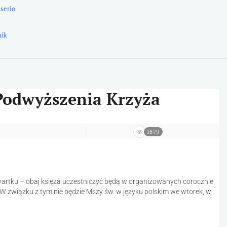
 serio
nik
 Podwyższenia Krzyża
1879
wartku – obaj księża uczestniczyć będą w organizowanych corocznie
 W związku z tym nie będzie Mszy św. w języku polskim we wtorek, w