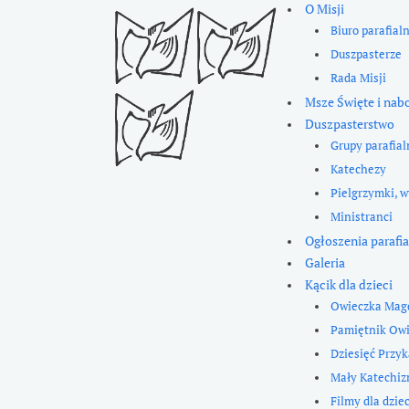
O Misji
Biuro parafial
Duszpasterze
Rada Misji
Msze Święte i nab
Duszpasterstwo
Grupy parafial
Katechezy
Pielgrzymki, w
Ministranci
Ogłoszenia parafia
Galeria
Kącik dla dzieci
Owieczka Mag
Pamiętnik Ow
Dziesięć Przy
Mały Katechi
Filmy dla dziec