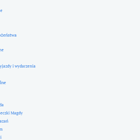
ne
ożeństwa
ne
yjazdy i wydarzenia
lne
da
ieczki Magdy
kazań
zm
i