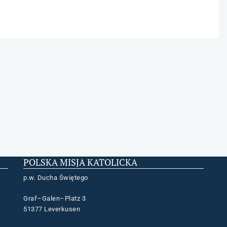
POLSKA MISJA KATOLICKA
p.w. Ducha Świętego
Graf–Galen–Platz 3
51377 Leverkusen