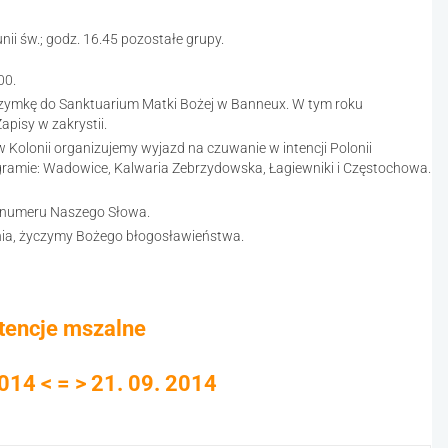
nii św.; godz. 16.45 pozostałe grupy.
00.
grzymkę do Sanktuarium Matki Bożej w Banneux. W tym roku
apisy w zakrystii.
Kolonii organizujemy wyjazd na czuwanie w intencji Polonii
gramie: Wadowice, Kalwaria Zebrzydowska, Łagiewniki i Częstochowa.
 numeru Naszego Słowa.
nia, życzymy Bożego błogosławieństwa.
ntencje mszalne
014 < = > 21. 09. 2014