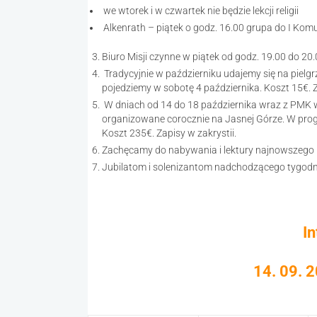
we wtorek i w czwartek nie będzie lekcji religii
Alkenrath – piątek o godz. 16.00 grupa do I Komu
Biuro Misji czynne w piątek od godz. 19.00 do 20.
Tradycyjnie w październiku udajemy się na piel
pojedziemy w sobotę 4 października. Koszt 15€. Z
W dniach od 14 do 18 października wraz z PMK w 
organizowane corocznie na Jasnej Górze. W pro
Koszt 235€. Zapisy w zakrystii.
Zachęcamy do nabywania i lektury najnowszego
Jubilatom i solenizantom nadchodzącego tygod
I
14. 09. 2