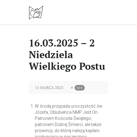
16.03.2025 – 2
Niedziela
Wielkiego Postu
15 MARCA 2025
869
W środę przypada uroczystość św.
Józefa, Oblubieńca NMP. Jest On
Patronem Kościoła Świętego,
patronem Dobrej Śmierci, ale także
prowincji, do której należą kapłani
posługujący w naszej misji.