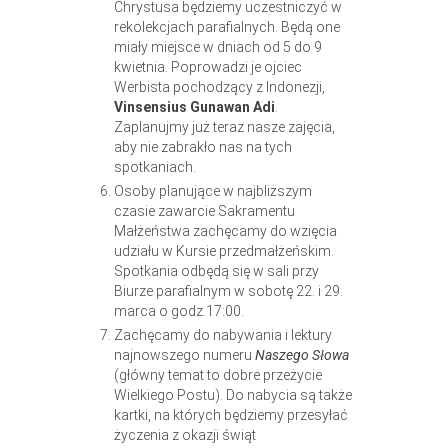
Chrystusa będziemy uczestniczyć w
rekolekcjach parafialnych. Będą one
miały miejsce w dniach od 5 do 9
kwietnia. Poprowadzi je ojciec
Werbista pochodzący z Indonezji,
Vinsensius Gunawan Adi
.
Zaplanujmy już teraz nasze zajęcia,
aby nie zabrakło nas na tych
spotkaniach.
Osoby planujące w najbliższym
czasie zawarcie Sakramentu
Małżeństwa zachęcamy do wzięcia
udziału w Kursie przedmałżeńskim.
Spotkania odbędą się w sali przy
Biurze parafialnym w sobotę 22. i 29.
marca o godz.17:00.
Zachęcamy do nabywania i lektury
najnowszego numeru
Naszego Słowa
(główny temat to dobre przeżycie
Wielkiego Postu). Do nabycia są także
kartki, na których będziemy przesyłać
życzenia z okazji świąt