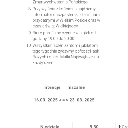
Zmartwychwstania Pańskiego.
Przy wyjściu z kościoła znajdziemy
informator duszpasterski z terminami
przydatnymi w Wielkim Poście oraz w
czasie świąt Wielkiejnocy.
Biuro parafialne czynne w piątek od
godziny 19:00 do 20:00.
Wszystkim solenizantom i jubilatom
tego tygodnia życzymy obfitości łask
Bożych i opieki Matki Najświętszej na
każdy dzień.
Intencje mszalne
16.03.
2025
< = > 23. 03. 2025
Niedziela
9:30
†
Cze