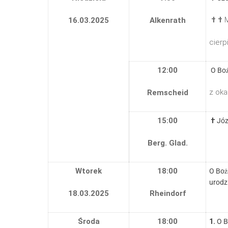
† †
M
16.03.2025
Alkenrath
cierp
12:00
O Boż
z oka
Remscheid
15:00
†
Józ
Berg. Glad.
Wtorek
18:00
O Boż
urodz
18.03.2025
Rheindorf
Środa
18:00
1.
O B