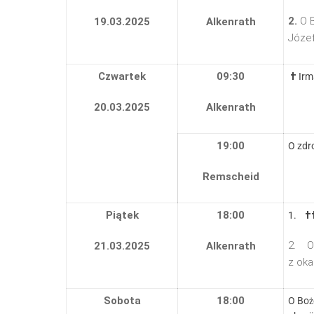
2.
O 
19.03.2025
Alkenrath
Józef
Czwartek
09:30
†
Irm
20.03.2025
Alkenrath
19:00
O zdr
Remscheid
Piątek
18:00
1.
†
2. O 
21.03.2025
Alkenrath
z oka
Sobota
18:00
O Boż