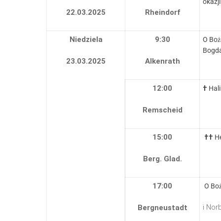
okazji
22.03.2025
Rheindorf
Niedziela
9:30
O Boż
Bogda
23.03.2025
Alkenrath
12:00
†
Hal
Remscheid
15:00
††
He
Berg.
Glad.
17:00
O Boż
i Nor
Bergneustadt