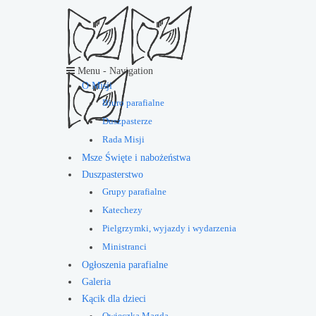
Menu -
Navigation
O Misji
Biuro parafialne
Duszpasterze
Rada Misji
Msze Święte i nabożeństwa
Duszpasterstwo
Grupy parafialne
Katechezy
Pielgrzymki, wyjazdy i wydarzenia
Ministranci
Ogłoszenia parafialne
Galeria
Kącik dla dzieci