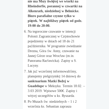
nie ma Mszy świętej we wtorki na
Rheindorfie, porannej w czwartki na
Alkenrath, niedzielnej w Belmicke.
Biuro parafialne czynne tylko w
piątek. W najbliższy piątek od godz.
19:00 do 20:00.
Na tegoroczne czuwanie w intencji
Polonii Zagranicznej w Częstochowie
pojedziemy w dniach od 18 do 21
października. W programie zwiedzanie
Drezna, Góra św. Anny, czuwanie na
Jasnej Górze oraz Wrocław (m.in.
Panorama Racławicka). Zapisy u S.
Lucyny.
Jak już wcześniej informowaliśmy,
planujemy pielgrzymkę 14 dniową do
sanktuarium Matki Bożej w
Guadelupe
w Meksyku. Termin 18.02. –
3.03 2019. Wpisowe 500€. Zapisy i
więcej szczegółów u ks. Ryszarda.
Po Mszach św. niedzielnych – 1 i 2
września ks. Sebastian zaprasza