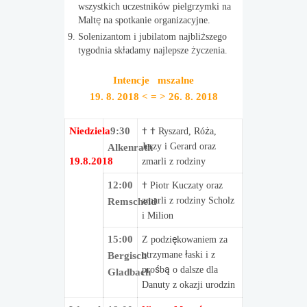
wszystkich uczestników pielgrzymki na
Maltę na spotkanie organizacyjne.
Solenizantom i jubilatom najbliższego
tygodnia składamy najlepsze życzenia.
Intencje mszalne
19. 8. 2018 < = > 26. 8. 2018
Niedziela
9:30
† † Ryszard, Róża,
Jerzy i Gerard oraz
Alkenrath
19.8.2018
zmarli z rodziny
12:00
† Piotr Kuczaty oraz
zmarli z rodziny Scholz
Remscheid
i Milion
15:00
Z podziękowaniem za
otrzymane łaski i z
Bergisch
prośbą o dalsze dla
Gladbach
Danuty z okazji urodzin