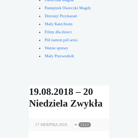
Owieczka Magda
Pamiętnik Owieczki Magdy
Dziesięć Przykazań
Mały Katechizm
Filmy dla dzieci
Pół żartem pół serio
Ważne sprawy
Mały Przewodnik
19.08.2018 – 20
Niedziela Zwykła
17 SIERPNIA 2018
2313