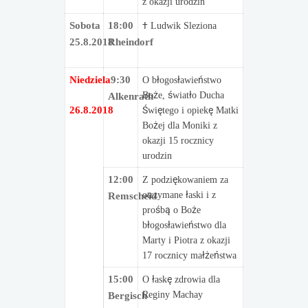
z okazji urodzin
Sobota
18:00
† Ludwik Sleziona
25.8.2018
Rheindorf
Niedziela
9:30
O błogosławieństwo
Boże, światło Ducha
Alkenrath
26.8.2018
Świętego i opiekę Matki
Bożej dla Moniki z
okazji 15 rocznicy
urodzin
12:00
Z podziękowaniem za
otrzymane łaski i z
Remscheid
prośbą o Boże
błogosławieństwo dla
Marty i Piotra z okazji
17 rocznicy małżeństwa
15:00
O łaskę zdrowia dla
Reginy Machay
Bergisch