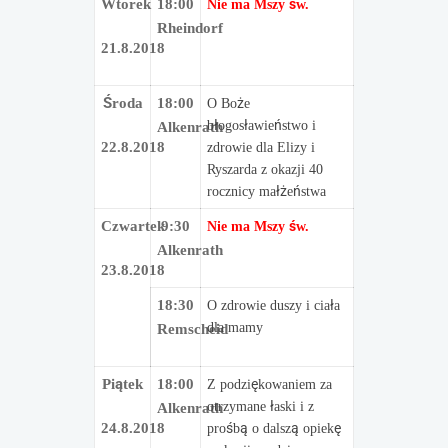
Wtorek
18:00
Nie ma Mszy św.
Rheindorf
21.8.2018
Środa
18:00
O Boże
błogosławieństwo i
Alkenrath
22.8.2018
zdrowie dla Elizy i
Ryszarda z okazji 40
rocznicy małżeństwa
Czwartek
9:30
Nie ma Mszy św.
Alkenrath
23.8.2018
18:30
O zdrowie duszy i ciała
dla mamy
Remscheid
Piątek
18:00
Z podziękowaniem za
otrzymane łaski i z
Alkenrath
24.8.2018
prośbą o dalszą opiekę