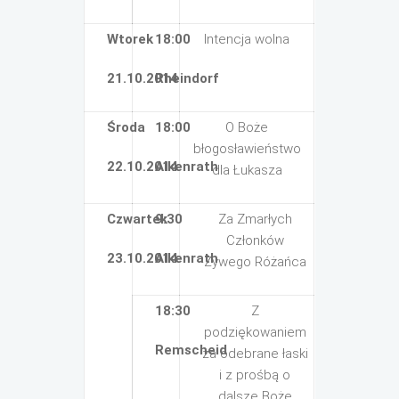
Wtorek
18:00
Intencja wolna
21.10.2014
Rheindorf
Środa
18:00
O Boże
błogosławieństwo
22.10.2014
Alkenrath
dla Łukasza
Czwartek
9:30
Za Zmarłych
Członków
23.10.2014
Alkenrath
Żywego Różańca
18:30
Z
podziękowaniem
Remscheid
za odebrane łaski
i z prośbą o
dalsze Boże