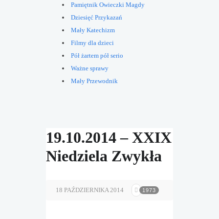
Pamiętnik Owieczki Magdy
Dziesięć Przykazań
Mały Katechizm
Filmy dla dzieci
Pół żartem pół serio
Ważne sprawy
Mały Przewodnik
19.10.2014 – XXIX
Niedziela Zwykła
18 PAŹDZIERNIKA 2014
1973