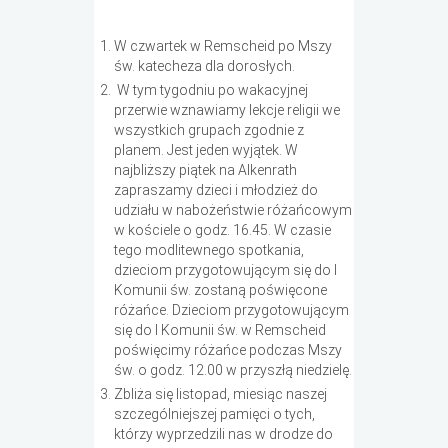
W czwartek w Remscheid po Mszy
św. katecheza dla dorosłych.
W tym tygodniu po wakacyjnej
przerwie wznawiamy lekcje religii we
wszystkich grupach zgodnie z
planem. Jest jeden wyjątek. W
najbliższy piątek na Alkenrath
zapraszamy dzieci i młodzież do
udziału w nabożeństwie różańcowym
w kościele o godz. 16.45. W czasie
tego modlitewnego spotkania,
dzieciom przygotowującym się do I
Komunii św. zostaną poświęcone
różańce. Dzieciom przygotowującym
się do I Komunii św. w Remscheid
poświęcimy różańce podczas Mszy
św. o godz. 12.00 w przyszłą niedzielę.
Zbliża się listopad, miesiąc naszej
szczególniejszej pamięci o tych,
którzy wyprzedzili nas w drodze do