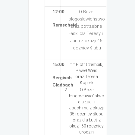
12:00
O Boże
błogosławieństwo
Remscheid
oraz potrzebne
łaski dla Teresy i
Jana z okazji 45
rocznicy ślubu
15:00
† † Piotr Czempik,
Paweł Weis
oraz Teresa
Bergisch
Koprek
Gladbach
O Boże
błogosławieństwo
dla Łucji i
Joachima z okazji
35 rocznicy ślubu
oraz dla Łucji z
okazji 60 rocznicy
urodzin