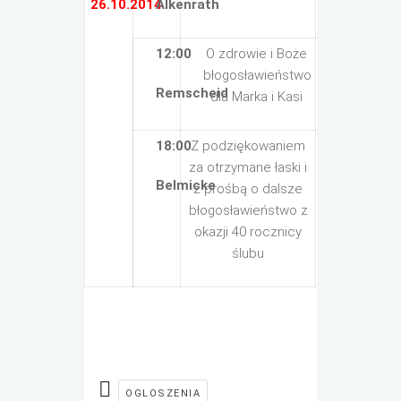
26.10.2014
Alkenrath
12:00
O zdrowie i Boże
błogosławieństwo
Remscheid
dla Marka i Kasi
18:00
Z podziękowaniem
za otrzymane łaski i
Belmicke
z prośbą o dalsze
błogosławieństwo z
okazji 40 rocznicy
ślubu
OGLOSZENIA