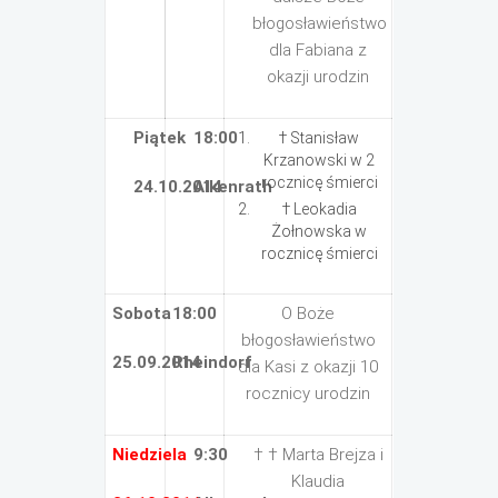
błogosławieństwo
dla Fabiana z
okazji urodzin
Piątek
18:00
† Stanisław
Krzanowski w 2
rocznicę śmierci
24.10.2014
Alkenrath
† Leokadia
Żołnowska w
rocznicę śmierci
Sobota
18:00
O Boże
błogosławieństwo
25.09.2014
Rheindorf
dla Kasi z okazji 10
rocznicy urodzin
Niedziela
9:30
† † Marta Brejza i
Klaudia