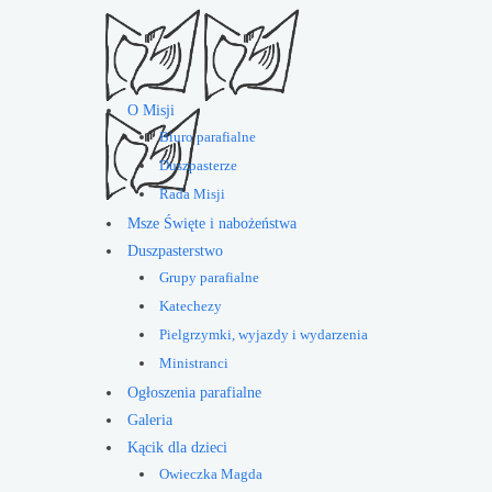
O Misji
Biuro parafialne
Duszpasterze
Rada Misji
Msze Święte i nabożeństwa
Duszpasterstwo
Grupy parafialne
Katechezy
Pielgrzymki, wyjazdy i wydarzenia
Ministranci
Ogłoszenia parafialne
Galeria
Kącik dla dzieci
Owieczka Magda