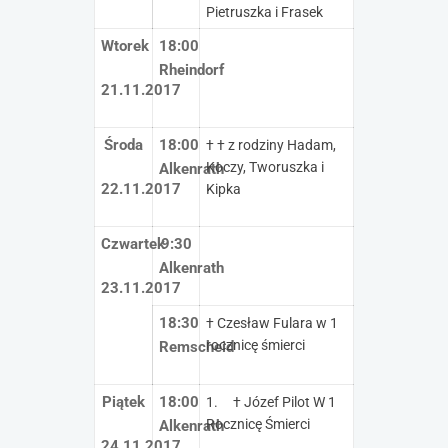
Pietruszka i Frasek
Wtorek
18:00
Rheindorf
21.11.2017
Środa
18:00
† † z rodziny Hadam,
Koczy, Tworuszka i
Alkenrath
22.11.2017
Kipka
Czwartek
9:30
Alkenrath
23.11.2017
18:30
† Czesław Fulara w 1
rocznicę śmierci
Remscheid
Piątek
18:00
1. † Józef Pilot W 1
Rocznicę Śmierci
Alkenrath
24.11.2017