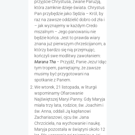
przyjście Chrystusa, zwane Paruzją,
która zamknie dzieje świata. Chrystus
Pan przybędzie jako Sędzia – Król, by
raz na zawsze oddzielić dobro od zła i
– jak wyznajemy w każdym Credo
mszalnym – Jego panowaniu nie
będzie końca. Jest to prawda wiary
znana już pierwszym chrześcijanom, a
którzy bardzo się nią przejmując,
kończyli swe modlitwy zawołaniem:
Marana Tha
– Przyjdź, Panie Jezu! Idąc
tym tropem, pamiętajmy, że zawsze
musimy być przygotowani na
spotkanie z Panem.
We wtorek, 21 listopada, w liturgii
wspominamy Ofiarowanie
Najświętszej Maryi Panny. Gdy Maryja
miała trzy lata, rodzice, św. Joachim i
św. Anna, oddali Ją kapłanowi
Zachariaszowi, ojcu św. Jana
Chrzciciela, na wychowanie i naukę.
Maryja pozostała w świątyni około 12