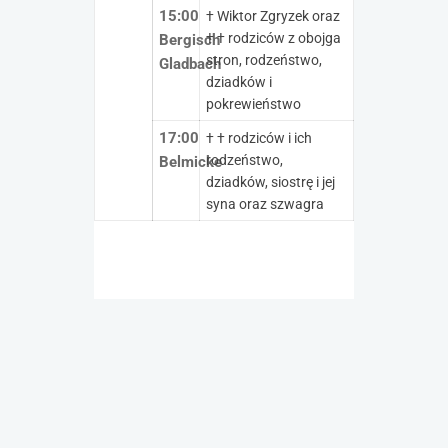
15:00
† Wiktor Zgryzek oraz
† † rodziców z obojga
Bergisch
stron, rodzeństwo,
Gladbach
dziadków i
pokrewieństwo
17:00
† † rodziców i ich
rodzeństwo,
Belmicke
dziadków, siostrę i jej
syna oraz szwagra