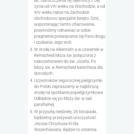
lat. Dla uczczenia tej tajemnicy z Jej
życia od VIII wieku na Wschodzie, a od
XIV wieku także na Zachodzie
obchodzono specjalne święto. Dziś,
wspominając tamto ofiarowanie,
powinniśmy odnawiać w sobie
pragnienie poświęcania się Panu Bogu
i szukania Jego woli.
W środę na Alkenrath a w czwartek w
Remscheid Msza św. połączona z
nabożeństwem do św. Józefa. Po
Mszy św. w Remscheid katecheza dla
dorosłych.
Uczestników tegorocznej pielgrzymki
do Polski zapraszamy w najbliższą
środę na spotkanie popielgrzymkowe.
Odbędzie się po Mszy św. w sali
parafialnej.
W przyszłą niedzielę, 26 listopada,
będziemy przeżywali uroczystość
Jezusa Chrystusa Króla
Wszechświata. Będzie to ostatnia