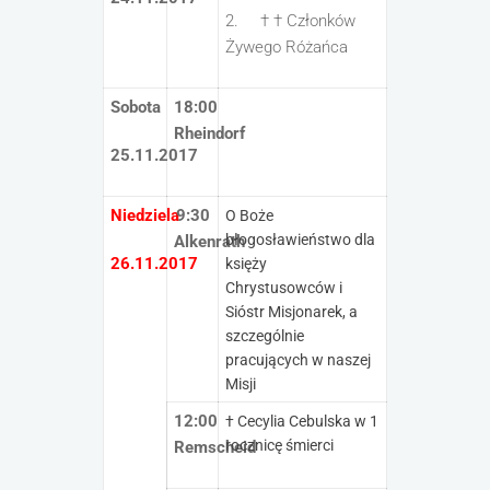
2. † † Członków
Żywego Różańca
Sobota
18:00
Rheindorf
25.11.2017
Niedziela
9:30
O Boże
błogosławieństwo dla
Alkenrath
26.11.2017
księży
Chrystusowców i
Sióstr Misjonarek, a
szczególnie
pracujących w naszej
Misji
12:00
† Cecylia Cebulska w 1
rocznicę śmierci
Remscheid