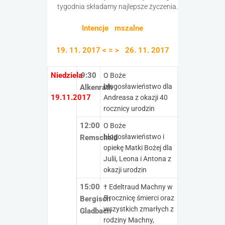
tygodnia składamy najlepsze życzenia.
Intencje mszalne
19. 11. 2017 < = > 26. 11. 2017
Niedziela
9:30
O Boże
błogosławieństwo dla
Alkenrath
19.11.2017
Andreasa z okazji 40
rocznicy urodzin
12:00
O Boże
błogosławieństwo i
Remscheid
opiekę Matki Bożej dla
Julii, Leona i Antona z
okazji urodzin
15:00
† Edeltraud Machny w
5 rocznicę śmierci oraz
Bergisch
wszystkich zmarłych z
Gladbach
rodziny Machny,