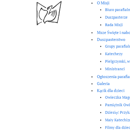
O Misji
Biuro parafial
Duszpasterze
Rada Misji
Msze Święte i nab
Duszpasterstwo
Grupy parafial
Katechezy
Pielgrzymki, w
Ministranci
Ogłoszenia parafia
Galeria
Kącik dla dzieci
Owieczka Mag
Pamiętnik Owi
Dziesięć Przy
Mały Katechi
Filmy dla dziec