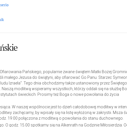
 serio
nik
ńskie
to Ofiarowania Pańskiego, popularnie zwane świętem Matki Bożej Gromni
eśli małego Jezusa do świątyni, aby ofiarować Go Panu. Starzec Symeo
ludu Izraela”. Tego dnia obchodzimy także ustanowiony przez Święteg
 Naszą modlitwą wspieramy wszystkich, którzy oddali się na służbę Bo
stytutach świeckich. Prosimy też Boga o nowe powołania do życia
iąca. W naszej wspólnocie jest to dzień całodobowej modlitwy w intenc
litwy zachęcamy, by wpisały się na listę wyłożoną w zakrystii. Msza ś
godz. 19:00 połączona z modlitwą o powołania do stanu duchownego.
go. O godz. 15.00 spotkamy się na Alkenrath na Godzinie Miłosierdzia. O