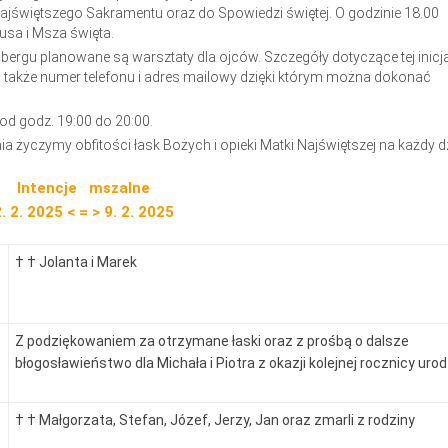
Najświętszego Sakramentu oraz do Spowiedzi świętej. O godzinie 18.00
sa i Msza święta.
ergu planowane są warsztaty dla ojców. Szczegóły dotyczące tej inicj
m także numer telefonu i adres mailowy dzięki którym można dokonać
 od godz. 19:00 do 20:00.
a życzymy obfitości łask Bożych i opieki Matki Najświętszej na każdy d
Intencje mszalne
. 2. 2025 < = > 9. 2. 2025
† † Jolanta i Marek
Z podziękowaniem za otrzymane łaski oraz z prośbą o dalsze
błogosławieństwo dla Michała i Piotra z okazji kolejnej rocznicy urod
† † Małgorzata, Stefan, Józef, Jerzy, Jan oraz zmarli z rodziny