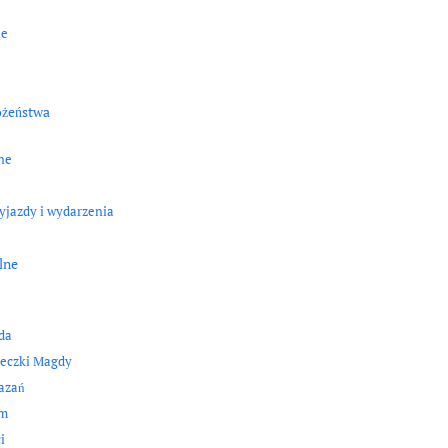
ne
ożeństwa
ne
yjazdy i wydarzenia
lne
da
eczki Magdy
kazań
zm
i