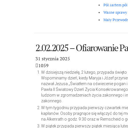
Pół żartem pół
Ważne sprawy
Mały Przewod
2.02.2025 – Ofiarowanie Pa
31 stycznia 2025
1059
W dzisiejszą niedzielę, 2 lutego, przypada świę
Wspominamy dzień, kiedy Maryja i Józef przyni
nazwał Jezusa „Światłem na oświecenie pogan i 
Pawła II Światowy Dzień Życia Konsekrowanego.
ludziom w zgromadzeniach życia zakonnego i in
zakonnego.
W tym tygodniu przypada pierwszy czwartek mies
kapłanów. Osoby pragnące się włączyć do tej mod
na Alkenrath o godz. 9:30 oraz w Remscheid o 
W piątek przypada pierwszy piątek miesiąca lute