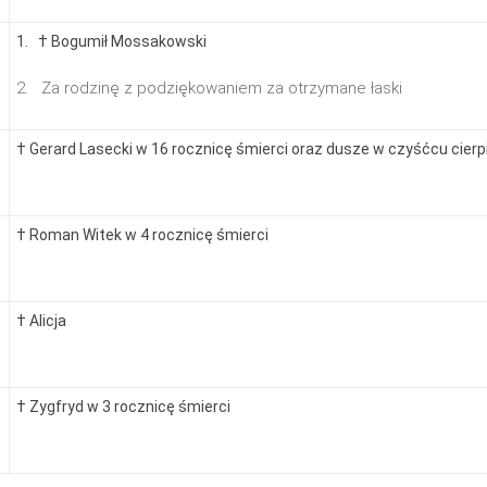
1. † Bogumił Mossakowski
2. Za rodzinę z podziękowaniem za otrzymane łaski
† Gerard Lasecki w 16 rocznicę śmierci oraz dusze w czyśćcu cierp
† Roman Witek w 4 rocznicę śmierci
† Alicja
† Zygfryd w 3 rocznicę śmierci