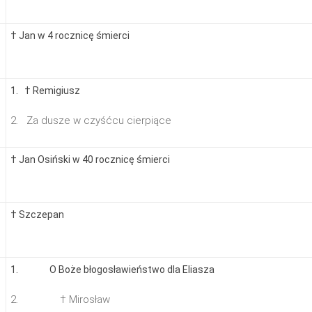
† Jan w 4 rocznicę śmierci
1. † Remigiusz
2. Za dusze w czyśćcu cierpiące
† Jan Osiński w 40 rocznicę śmierci
† Szczepan
1. O Boże błogosławieństwo dla Eliasza
2. † Mirosław