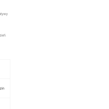
atywy
zień.
zin