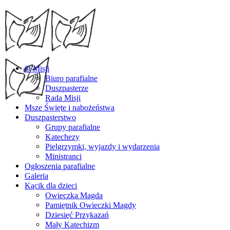
O Misji
Biuro parafialne
Duszpasterze
Rada Misji
Msze Święte i nabożeństwa
Duszpasterstwo
Grupy parafialne
Katechezy
Pielgrzymki, wyjazdy i wydarzenia
Ministranci
Ogłoszenia parafialne
Galeria
Kącik dla dzieci
Owieczka Magda
Pamiętnik Owieczki Magdy
Dziesięć Przykazań
Mały Katechizm