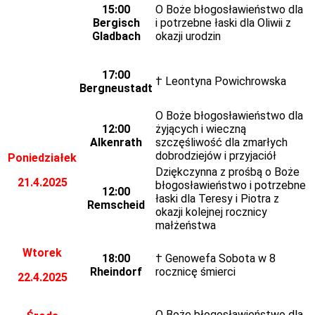
15:00
O Boże błogosławieństwo dla
Bergisch
i potrzebne łaski dla Oliwii z
Gladbach
okazji urodzin
17:00
† Leontyna Powichrowska
Bergneustadt
O Boże błogosławieństwo dla
12:00
żyjących i wieczną
Alkenrath
szczęśliwość dla zmarłych
dobrodziejów i przyjaciół
Poniedziałek
Dziękczynna z prośbą o Boże
21.4.2025
błogosławieństwo i potrzebne
12:00
łaski dla Teresy i Piotra z
Remscheid
okazji kolejnej rocznicy
małżeństwa
Wtorek
18:00
† Genowefa Sobota w 8
Rheindorf
rocznicę śmierci
22.4.2025
O Boże błogosławieństwo dla