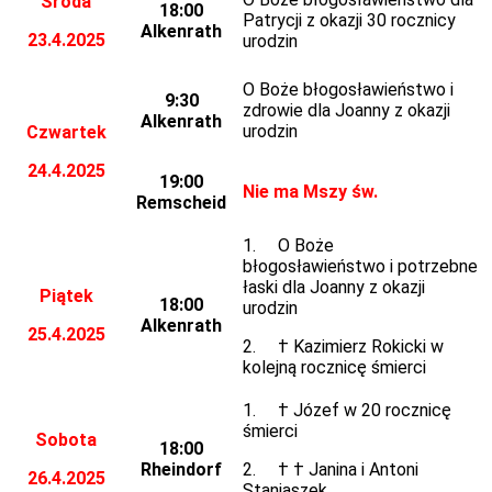
Środa
18:00
Patrycji z okazji 30 rocznicy
Alkenrath
23.4.2025
urodzin
O Boże błogosławieństwo i
9:30
zdrowie dla Joanny z okazji
Alkenrath
urodzin
Czwartek
24.4.2025
19:00
Nie ma Mszy św.
Remscheid
1. O Boże
błogosławieństwo i potrzebne
łaski dla Joanny z okazji
Piątek
18:00
urodzin
Alkenrath
25.4.2025
2. † Kazimierz Rokicki w
kolejną rocznicę śmierci
1. † Józef w 20 rocznicę
śmierci
Sobota
18:00
Rheindorf
2. † † Janina i Antoni
26.4.2025
Staniaszek