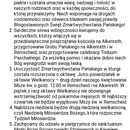
piekła i szatana umacnia wiarę, nadzieję i miłość w
naszych rodzinach oraz w każdej społeczności, do
której przynależymy. Niech wspomaga na drogach
codzienności oraz oświeca blaskiem swojej prawdy.
Błogosławionych Świąt Zmartwychwstania Pańskiego!
Serdeczne słowa wdzięczności kierujemy do
wszystkich, którzy włączyli się w
przedświąteczne posprzątanie kościoła na Alkenrath,
przygotowanie Grobu Pańskiego na Alkenrath i w
Remscheid, oraz przygotowanie celebracji Triduum
Paschalnego. Za wszelką pomoc i okazane dobro niech
Bóg wynagrodzi wam swoją łaską.
Uroczystość Zmartwychwstania Pańskiego w liturgii
została rozszerzona o oktawę. Jutro poniedziałek w
oktawie Wielkanocy – drugi dzień naszego świętowania.
Msze św. o godz. 12:00 w Remscheid i na Alkenrath. W
piątek z racji oktawy Wielkanocy nie obowiązuje
wstrzemięźliwość od pokarmów mięsnych. W najbliższy
czwartek nie będzie wyjątkowo Mszy św. w Remscheid.
Najbliższa niedziela będzie drugą niedzielą wielkanocną,
czyli Niedzielą Miłosierdzia Bożego, która rozpocznie
Tydzień Miłosierdzia.
Zachęcamy do udziału w pielgrzymce do sanktuarium
Matki Bożej Pocieszycielki Strapionych w Kevelaer.