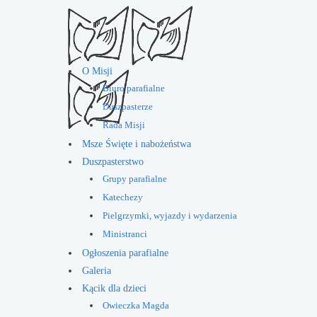
O Misji
Biuro parafialne
Duszpasterze
Rada Misji
Msze Święte i nabożeństwa
Duszpasterstwo
Grupy parafialne
Katechezy
Pielgrzymki, wyjazdy i wydarzenia
Ministranci
Ogłoszenia parafialne
Galeria
Kącik dla dzieci
Owieczka Magda