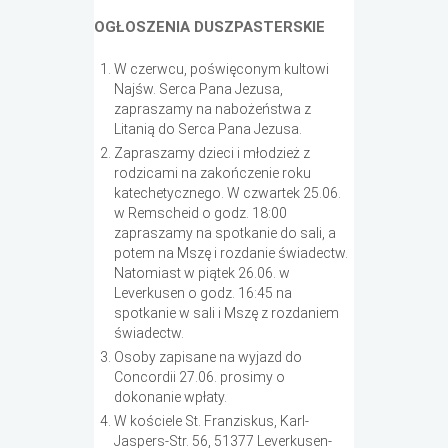
OGŁOSZENIA DUSZPASTERSKIE
W czerwcu, poświęconym kultowi
Najśw. Serca Pana Jezusa,
zapraszamy na nabożeństwa z
Litanią do Serca Pana Jezusa.
Zapraszamy dzieci i młodzież z
rodzicami na zakończenie roku
katechetycznego. W czwartek 25.06.
w Remscheid o godz. 18:00
zapraszamy na spotkanie do sali, a
potem na Mszę i rozdanie świadectw.
Natomiast w piątek 26.06. w
Leverkusen o godz. 16:45 na
spotkanie w sali i Mszę z rozdaniem
świadectw.
Osoby zapisane na wyjazd do
Concordii 27.06. prosimy o
dokonanie wpłaty.
W kościele St. Franziskus, Karl-
Jaspers-Str. 56, 51377 Leverkusen-