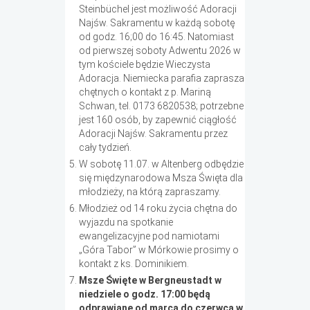
Steinbüchel jest możliwość Adoracji
Najśw. Sakramentu w każdą sobotę
od godz. 16;00 do 16:45. Natomiast
od pierwszej soboty Adwentu 2026 w
tym kościele będzie Wieczysta
Adoracja. Niemiecka parafia zaprasza
chętnych o kontakt z p. Mariną
Schwan, tel. 0173 6820538; potrzebne
jest 160 osób, by zapewnić ciągłość
Adoracji Najśw. Sakramentu przez
cały tydzień.
W sobotę 11.07. w Altenberg odbędzie
się międzynarodowa Msza Święta dla
młodzieży, na którą zapraszamy.
Młodzież od 14 roku życia chętna do
wyjazdu na spotkanie
ewangelizacyjne pod namiotami
„Góra Tabor” w Mórkowie prosimy o
kontakt z ks. Dominikiem.
Msze Święte w Bergneustadt w
niedziele o godz. 17:00 będą
odprawiane od marca do czerwca w