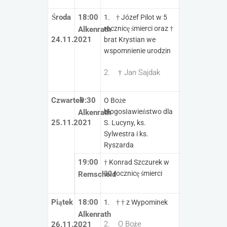
Środa
18:00
1. † Józef Pilot w 5
rocznicę śmierci oraz †
Alkenrath
24.11.2021
brat Krystian we
wspomnienie urodzin
2. † Jan Sajdak
Czwartek
9:30
O Boże
błogosławieństwo dla
Alkenrath
25.11.2021
S. Lucyny, ks.
Sylwestra i ks.
Ryszarda
19:00
† Konrad Szczurek w
30 rocznicę śmierci
Remscheid
Piątek
18:00
1. † † z Wypominek
Alkenrath
2. O Boże
26.11.2021