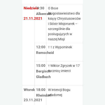
Niedziela
9:30
O Boże
błogosławieństwo dla
Alkenrath
21.11.2021
księży Chrystusowców
i Sióstr Misjonarek –
szczególnie dla
posługujących w
naszej Misji
12:00
† † z Wypominek
Remscheid
15:00
† Wiktor Zgryzek w 17
rocznicę śmierci
Bergisch
Gladbach
Wtorek
18:00
W intencji Bogu
wiadomej
Rheindorf
23.11.2021