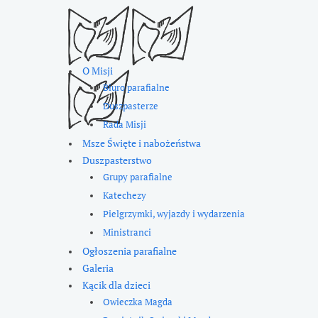
O Misji
Biuro parafialne
Duszpasterze
Rada Misji
Msze Święte i nabożeństwa
Duszpasterstwo
Grupy parafialne
Katechezy
Pielgrzymki, wyjazdy i wydarzenia
Ministranci
Ogłoszenia parafialne
Galeria
Kącik dla dzieci
Owieczka Magda