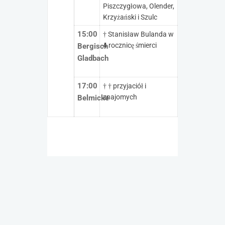
Piszczygłowa, Olender,
Krzyżański i Szulc
15:00
† Stanisław Bulanda w
4 rocznicę śmierci
Bergisch
Gladbach
17:00
† † przyjaciół i
znajomych
Belmicke