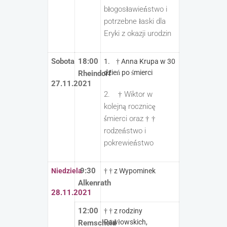
błogosławieństwo i
potrzebne łaski dla
Eryki z okazji urodzin
Sobota
18:00
1. † Anna Krupa w 30
dzień po śmierci
Rheindorf
27.11.2021
2. † Wiktor w
kolejną rocznicę
śmierci oraz † †
rodzeństwo i
pokrewieństwo
9:30
Niedziela
† † z Wypominek
Alkenrath
28.11.2021
12:00
† † z rodziny
Pawłowskich,
Remscheid