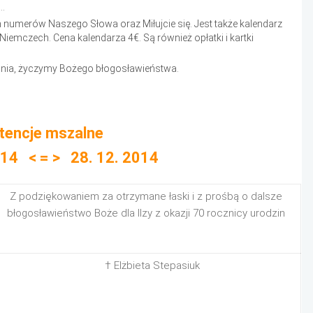
..
numerów Naszego Słowa oraz Miłujcie się. Jest także kalendarz
emczech. Cena kalendarza 4€. Są również opłatki i kartki
dnia, życzymy Bożego błogosławieństwa.
ntencje mszalne
014 < = > 28. 12. 2014
Z podziękowaniem za otrzymane łaski i z prośbą o dalsze
błogosławieństwo Boże dla Ilzy z okazji 70 rocznicy urodzin
† Elżbieta Stepasiuk