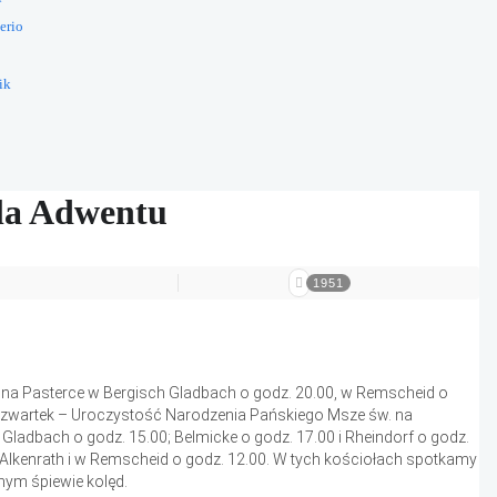
erio
ik
ela Adwentu
1951
ię na Pasterce w Bergisch Gladbach o godz. 20.00, w Remscheid o
W czwartek – Uroczystość Narodzenia Pańskiego Msze św. na
 Gladbach o godz. 15.00; Belmicke o godz. 17.00 i Rheindorf o godz.
a Alkenrath i w Remscheid o godz. 12.00. W tych kościołach spotkamy
lnym śpiewie kolęd.