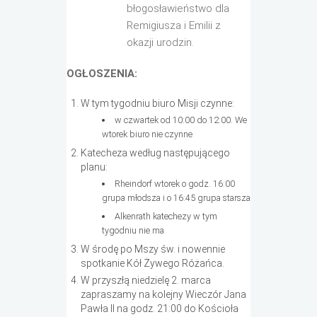
błogosławieństwo dla
Remigiusza i Emilii z
okazji urodzin.
OGŁOSZENIA:
W tym tygodniu biuro Misji czynne:
w czwartek od 10:00 do 12:00. We
wtorek biuro nie czynne
Katecheza według następującego
planu:
Rheindorf wtorek o godz. 16:00
grupa młodsza i o 16:45 grupa starsza
Alkenrath katechezy w tym
tygodniu nie ma
W środę po Mszy św. i nowennie
spotkanie Kół Żywego Różańca.
W przyszłą niedzielę 2. marca
zapraszamy na kolejny Wieczór Jana
Pawła II na godz. 21:00 do Kościoła