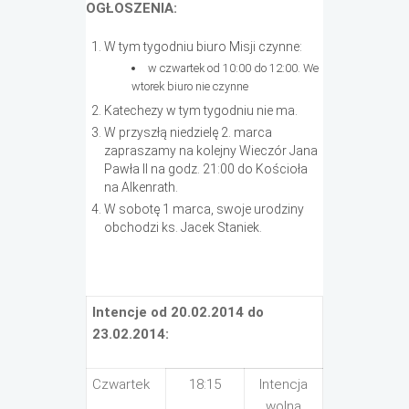
OGŁOSZENIA:
W tym tygodniu biuro Misji czynne:
w czwartek od 10:00 do 12:00. We
wtorek biuro nie czynne
Katechezy w tym tygodniu nie ma.
W przyszłą niedzielę 2. marca
zapraszamy na kolejny Wieczór Jana
Pawła II na godz. 21:00 do Kościoła
na Alkenrath.
W sobotę 1 marca, swoje urodziny
obchodzi ks. Jacek Staniek.
Intencje od 20.02.2014 do
23.02.2014:
Czwartek
18:15
Intencja
wolna