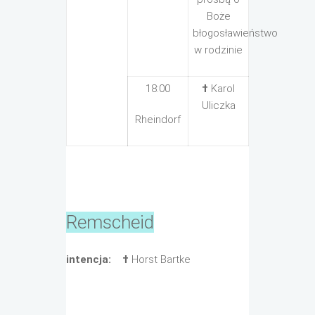
Boże
błogosławieństwo
w rodzinie
18:00
†
Karol
Uliczka
Rheindorf
Remscheid
intencja:
†
Horst Bartke