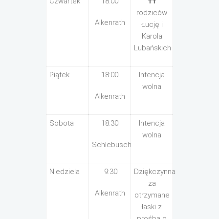
Czwartek
18:00
††
rodziców
Alkenrath
Łucję i
Karola
Lubańskich
Piątek
18:00
Intencja
wolna
Alkenrath
Sobota
18:30
Intencja
wolna
Schlebusch
Niedziela
9:30
Dziękczynna
za
Alkenrath
otrzymane
łaski z
prośbą o