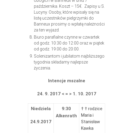
Ubogich w Banneux w dniu 7
października. Koszt – 15€. Zapisy u S.
Lucyny. Osoby, które wpisały się na
listę uczestników pielgrzymki do
Banneux prosimy o wpłatę należności
za ten wyjazd.
Biuro parafialne czynne w czwartek
od godz. 10:30 do 12:00 oraz w piątek
od godz. 19:00 do 20:00.
Solenizantom i jubilatom najbliższego
tygodnia składamy najlepsze
życzenia.
Intencje mszalne
24. 9. 2017 < = > 1. 10. 2017
Niedziela
9:30
† † rodzice
Maria i
Alkenrath
24.9.2017
Stanisław
Kawka