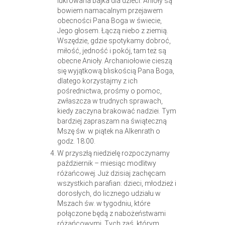
lukrowana bajka dla dzieci. Anioły są
bowiem namacalnym przejawem
obecności Pana Boga w świecie,
Jego głosem. Łączą niebo z ziemią.
Wszędzie, gdzie spotykamy dobroć,
miłość, jedność i pokój, tam też są
obecne Anioły. Archaniołowie cieszą
się wyjątkową bliskością Pana Boga,
dlatego korzystajmy z ich
pośrednictwa, prośmy o pomoc,
zwłaszcza w trudnych sprawach,
kiedy zaczyna brakować nadziei. Tym
bardziej zapraszam na świąteczną
Mszę św. w piątek na Alkenrath o
godz. 18:00.
W przyszłą niedzielę rozpoczynamy
październik – miesiąc modlitwy
różańcowej. Już dzisiaj zachęcam
wszystkich parafian: dzieci, młodzież i
dorosłych, do licznego udziału w
Mszach św. w tygodniu, które
połączone będą z nabożeństwami
różańcowymi. Tych zaś, którym