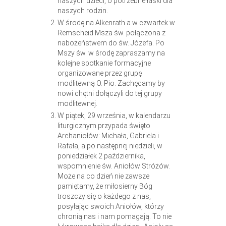
naszych dzieci, o potrzebne łaski dla
naszych rodzin.
W środę na Alkenrath a w czwartek w
Remscheid Msza św. połączona z
nabożeństwem do św. Józefa. Po
Mszy św. w środę zapraszamy na
kolejne spotkanie formacyjne
organizowane przez grupę
modlitewną O. Pio. Zachęcamy by
nowi chętni dołączyli do tej grupy
modlitewnej.
W piątek, 29 września, w kalendarzu
liturgicznym przypada święto
Archaniołów: Michała, Gabriela i
Rafała, a po następnej niedzieli, w
poniedziałek 2 października,
wspomnienie św. Aniołów Stróżów.
Może na co dzień nie zawsze
pamiętamy, że miłosierny Bóg
troszczy się o każdego z nas,
posyłając swoich Aniołów, którzy
chronią nas i nam pomagają. To nie