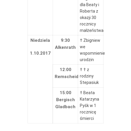
dla Beaty i
Roberta z
okazji 30
rocznicy
małżeństwa
Niedziela
9:30
† Zbigniew
we
Alkenrath
1.10.2017
wspomnienie
urodzin
12:00
† † z
rodziny
Remscheid
Stepasiuk
15:
00
† Beata
Katarzyna
Bergisch
Pyśk w 1
Gladbach
rocznicę
śmierci