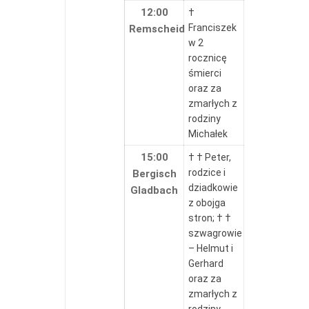
12:00
†
Franciszek
Remscheid
w 2
rocznicę
śmierci
oraz za
zmarłych z
rodziny
Michałek
15:00
† † Peter,
rodzice i
Bergisch
dziadkowie
Gladbach
z obojga
stron; † †
szwagrowie
– Helmut i
Gerhard
oraz za
zmarłych z