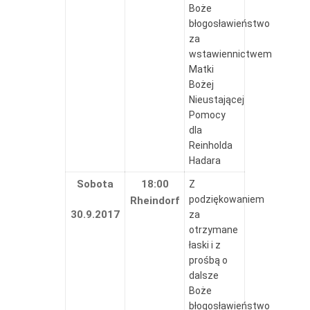
Boże
błogosławieństwo
za
wstawiennictwem
Matki
Bożej
Nieustającej
Pomocy
dla
Reinholda
Hadara
Sobota
18:00
Z
podziękowaniem
Rheindorf
30.9.2017
za
otrzymane
łaski i z
prośbą o
dalsze
Boże
błogosławieństwo