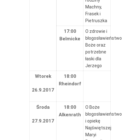
rodziny
Machny,
Frasek i
Pietruszka
17:00
O zdrowie i
błogosławieństwo
Belmicke
Boże oraz
potrzebne
łaski dla
Jerzego
Wtorek
18:00
Rheindorf
26.9.2017
Środa
18:00
O Boże
błogosławieństwo
Alkenrath
27.9.2017
i opiekę
Najświętszej
Maryi