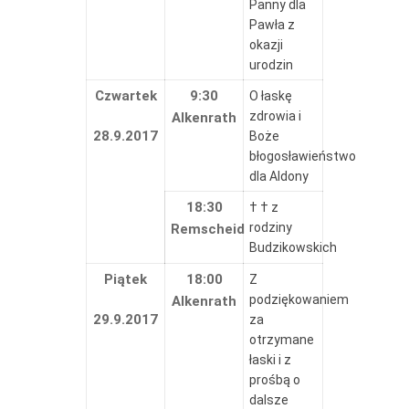
Panny dla
Pawła z
okazji
urodzin
Czwartek
9:30
O łaskę
zdrowia i
Alkenrath
28.9.2017
Boże
błogosławieństwo
dla Aldony
18:30
† † z
rodziny
Remscheid
Budzikowskich
Piątek
18:00
Z
podziękowaniem
Alkenrath
29.9.2017
za
otrzymane
łaski i z
prośbą o
dalsze