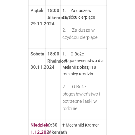
Piątek
18:00
1. Za dusze w
czyśćcu cierpiące
Alkenrath
29.11.2024
2. Za dusze w
czyśćcu cierpiące
Sobota
18:00
1. O Boże
błogosławieństwo dla
Rheindorf
30.11.2024
Melanii z okazji 18
rocznicy urodzin
2. O Boże
błogosławieństwo i
potrzebne łaski w
rodzinie
Niedziela
9:30
† Mechthild Krämer
1.12.2024
Alkenrath