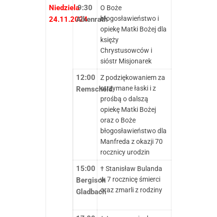
Niedziela
9:30
O Boże
błogosławieństwo i
24.11.2024
Alkenrath
opiekę Matki Bożej dla
księży
Chrystusowców i
sióstr Misjonarek
12:00
Z podziękowaniem za
otrzymane łaski i z
Remscheid
prośbą o dalszą
opiekę Matki Bożej
oraz o Boże
błogosławieństwo dla
Manfreda z okazji 70
rocznicy urodzin
15:00
† Stanisław Bulanda
w 7 rocznicę śmierci
Bergisch
oraz zmarli z rodziny
Gladbach