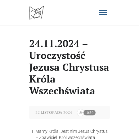
24.11.2024 –
Uroczystość
Jezusa Chrystusa
Króla
Wszechświata
22 LISTOPADA 2024
1059
Mamy Króla! Jest nim Jezus Chrystus
– Zbawiciel, Król wszechświata.