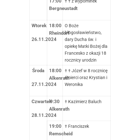
17:00
† † z wypominek
Bergneustadt
Wtorek
18:00
O Boże
błogosławieństwo,
Rheindorf
26.11.2024
dary Ducha św. i
opiekę Matki Bożej dla
Francesko z okazji 18
rocznicy urodzin
Środa
18:00
† † Józef w 8 rocznicę
śmierci oraz Krystian i
Alkenrath
27.11.2024
Weronika
Czwartek
9:30
† Kazimierz Baluch
Alkenrath
28.11.2024
19:00
† Franciszek
Remscheid