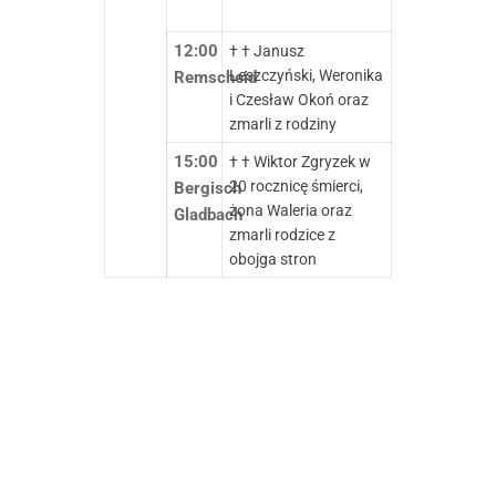
12:00
† † Janusz
Leszczyński, Weronika
Remscheid
i Czesław Okoń oraz
zmarli z rodziny
15:00
† † Wiktor Zgryzek w
20 rocznicę śmierci,
Bergisch
żona Waleria oraz
Gladbach
zmarli rodzice z
obojga stron