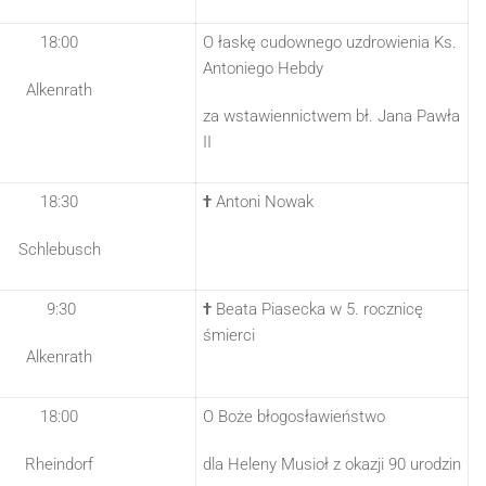
18:00
O łaskę cudownego uzdrowienia Ks.
Antoniego Hebdy
Alkenrath
za wstawiennictwem bł. Jana Pawła
II
18:30
†
Antoni Nowak
Schlebusch
9:30
†
Beata Piasecka w 5. rocznicę
śmierci
Alkenrath
18:00
O Boże błogosławieństwo
Rheindorf
dla Heleny Musioł z okazji 90 urodzin