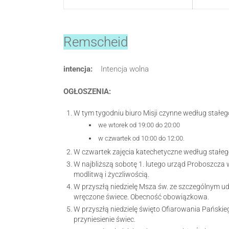
Remscheid
intencja:
Intencja wolna
OGŁOSZENIA:
W tym tygodniu biuro Misji czynne według stałeg
we wtorek od 19:00 do 20:00
w czwartek od 10:00 do 12:00.
W czwartek zajęcia katechetyczne według stałeg
W najbliższą sobotę 1. lutego urząd Proboszcza 
modlitwą i życzliwością.
W przyszłą niedzielę Msza św. ze szczególnym udz
wręczone świece. Obecność obowiązkowa.
W przyszłą niedzielę święto Ofiarowania Pańskieg
przyniesienie świec.