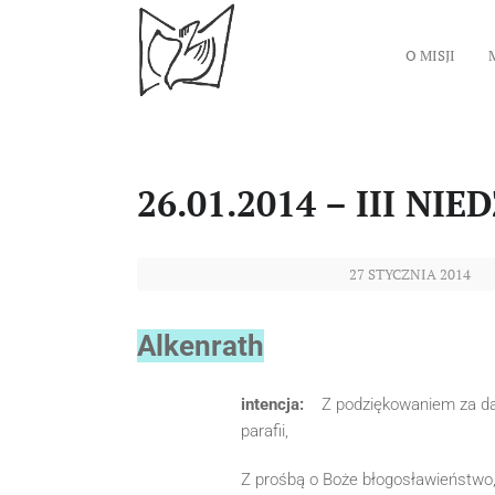
O MISJI
26.01.2014 – III NI
27 STYCZNIA 2014
Alkenrath
intencja:
Z podziękowaniem za da
parafii,
Z prośbą o Boże błogosławieństwo, 