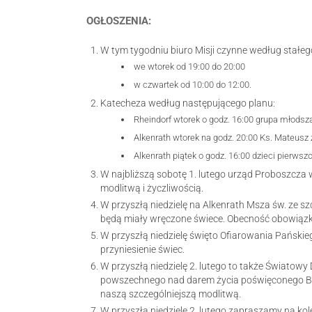
OGŁOSZENIA:
W tym tygodniu biuro Misji czynne według stałeg
we wtorek od 19:00 do 20:00
w czwartek od 10:00 do 12:00.
Katecheza według następującego planu:
Rheindorf wtorek o godz. 16:00 grupa młodsza
Alkenrath wtorek na godz. 20:00 Ks. Mateusz
Alkenrath piątek o godz. 16:00 dzieci pierwsz
W najbliższą sobotę 1. lutego urząd Proboszcza 
modlitwą i życzliwością.
W przyszłą niedzielę na Alkenrath Msza św. ze sz
będą miały wręczone świece. Obecność obowiąz
W przyszłą niedzielę święto Ofiarowania Pańskieg
przyniesienie świec.
W przyszłą niedzielę 2. lutego to także Światowy
powszechnego nad darem życia poświęconego Bo
naszą szczególniejszą modlitwą.
W przyszłą niedzielę 2. lutego zapraszamy na kol