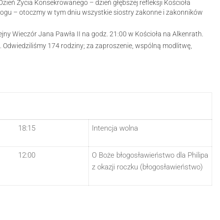
 Dzień Życia Konsekrowanego – dzień głębszej refleksji Kościoła
gu – otoczmy w tym dniu wszystkie siostry zakonne i zakonników
ejny Wieczór Jana Pawła II na godz. 21:00 w Kościoła na Alkenrath.
 Odwiedziliśmy 174 rodziny; za zaproszenie, wspólną modlitwę,
18:15
Intencja wolna
12:00
O Boże błogosławieństwo dla Philipa
z okazji roczku (błogosławieństwo)