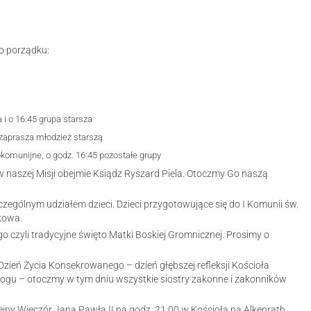
o porządku:
 i o 16:45 grupa starsza
 zaprasza młodzież starszą
okomunijne, o godz. 16:45 pozostałe grupy
w naszej Misji obejmie Ksiądz Ryszard Piela. Otoczmy Go naszą
czególnym udziałem dzieci. Dzieci przygotowujące się do I Komunii św.
kowa.
o czyli tradycyjne święto Matki Boskiej Gromnicznej. Prosimy o
 Dzień Życia Konsekrowanego – dzień głębszej refleksji Kościoła
gu – otoczmy w tym dniu wszystkie siostry zakonne i zakonników
ejny Wieczór Jana Pawła II na godz. 21:00 w Kościoła na Alkenrath.