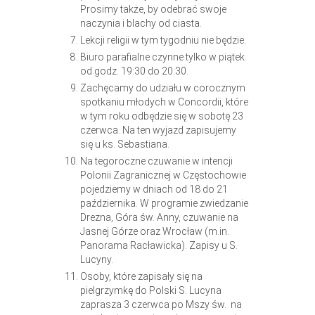
Prosimy także, by odebrać swoje
naczynia i blachy od ciasta.
Lekcji religii w tym tygodniu nie będzie.
Biuro parafialne czynne tylko w piątek
od godz. 19:30 do 20:30.
Zachęcamy do udziału w corocznym
spotkaniu młodych w Concordii, które
w tym roku odbędzie się w sobotę 23
czerwca. Na ten wyjazd zapisujemy
się u ks. Sebastiana.
Na tegoroczne czuwanie w intencji
Polonii Zagranicznej w Częstochowie
pojedziemy w dniach od 18 do 21
października. W programie zwiedzanie
Drezna, Góra św. Anny, czuwanie na
Jasnej Górze oraz Wrocław (m.in.
Panorama Racławicka). Zapisy u S.
Lucyny.
Osoby, które zapisały się na
pielgrzymkę do Polski S. Lucyna
zaprasza 3 czerwca po Mszy św. na