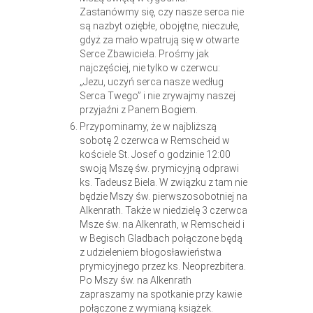
Zastanówmy się, czy nasze serca nie
są nazbyt oziębłe, obojętne, nieczułe,
gdyż za mało wpatrują się w otwarte
Serce Zbawiciela. Prośmy jak
najczęściej, nie tylko w czerwcu:
„Jezu, uczyń serca nasze według
Serca Twego” i nie zrywajmy naszej
przyjaźni z Panem Bogiem.
Przypominamy, że w najbliższą
sobotę 2 czerwca w Remscheid w
kościele St. Josef o godzinie 12:00
swoją Mszę św. prymicyjną odprawi
ks. Tadeusz Biela. W związku z tam nie
będzie Mszy św. pierwszosobotniej na
Alkenrath. Także w niedzielę 3 czerwca
Msze św. na Alkenrath, w Remscheid i
w Begisch Gladbach połączone będą
z udzieleniem błogosławieństwa
prymicyjnego przez ks. Neoprezbitera.
Po Mszy św. na Alkenrath
zapraszamy na spotkanie przy kawie
połączone z wymianą książek.