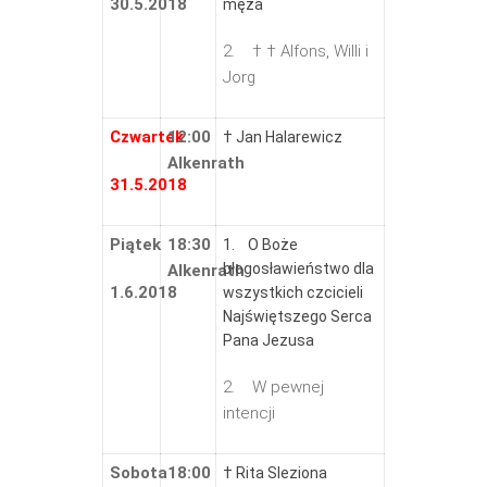
30.5.2018
męża
2. † † Alfons, Willi i
Jorg
Czwartek
12:00
† Jan Halarewicz
Alkenrath
31.5.2018
Piątek
18:30
1. O Boże
błogosławieństwo dla
Alkenrath
1.6.2018
wszystkich czcicieli
Najświętszego Serca
Pana Jezusa
2. W pewnej
intencji
Sobota
18:00
† Rita Sleziona