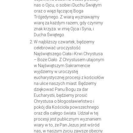
nas o Ojcu, o sobie i Duchu Świętym
oraz o więzi łączącej Boga
Trójjedynego. Z wiarą wyznawajmy
wiarę za każdym razem, gdy czynimy
znak krzyża: w imię Ojca i Syna, i
Ducha Świętego.
W najbliższy czwartek, będziemy
celebrować uroczystość
Najświętszego Ciała i Krwi Chrystusa
– Boże Ciało. Z Chrystusem utajonym
w Najświętszym Sakramencie
wyjdziemy w uroczystej
eucharystycznej procesji z kościołów
na ulice naszych miast. Będziemy
dziękować Panu Bogu za dar
Eucharystii, będziemy prosić
Chrystusa o błogosławieństwo i
pokój dla Kościoła powszechnego
oraz dla całego świata. Udział w tej
procesji jest publicznym wyznaniem
wiary w to, że Pan Jezus jest wśród
nas, w naszym życiu zawsze obecny.