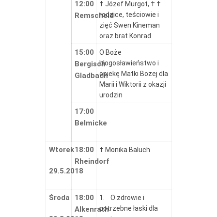
12:00
† Józef Murgot, † †
rodzice, teściowie i
Remscheid
zięć Swen Kineman
oraz brat Konrad
15:00
O Boże
błogosławieństwo i
Bergisch
opiekę Matki Bożej dla
Gladbach
Marii i Wiktorii z okazji
urodzin
17:00
Belmicke
Wtorek
18:00
† Monika Baluch
Rheindorf
29.5.2018
Środa
18:00
1. O zdrowie i
potrzebne łaski dla
Alkenrath