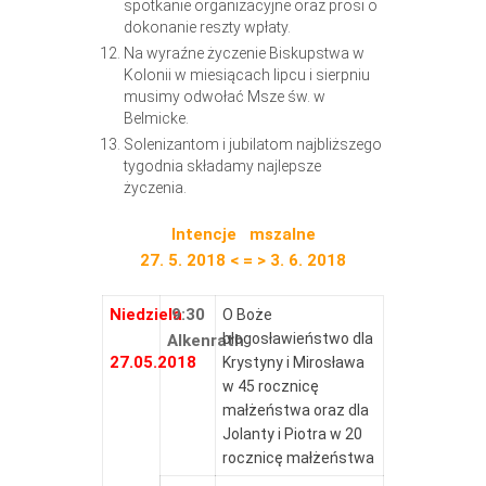
spotkanie organizacyjne oraz prosi o
dokonanie reszty wpłaty.
Na wyraźne życzenie Biskupstwa w
Kolonii w miesiącach lipcu i sierpniu
musimy odwołać Msze św. w
Belmicke.
Solenizantom i jubilatom najbliższego
tygodnia składamy najlepsze
życzenia.
Intencje mszalne
27. 5. 2018 < = > 3. 6. 2018
Niedziela
9:30
O Boże
błogosławieństwo dla
Alkenrath
27.05.2018
Krystyny i Mirosława
w 45 rocznicę
małżeństwa oraz dla
Jolanty i Piotra w 20
rocznicę małżeństwa