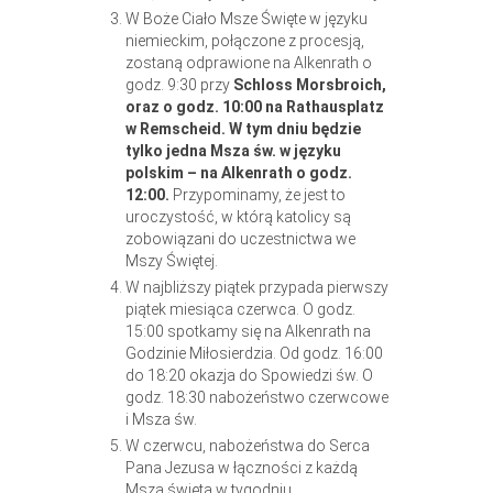
W Boże Ciało Msze Święte w języku
niemieckim, połączone z procesją,
zostaną odprawione na Alkenrath o
godz. 9:30 przy
Schloss Morsbroich,
oraz o godz. 10:00 na Rathausplatz
w Remscheid. W tym dniu będzie
tylko jedna Msza św. w języku
polskim – na Alkenrath o godz.
12:00.
Przypominamy, że jest to
uroczystość, w którą katolicy są
zobowiązani do uczestnictwa we
Mszy Świętej.
W najbliższy piątek przypada pierwszy
piątek miesiąca czerwca. O godz.
15:00 spotkamy się na Alkenrath na
Godzinie Miłosierdzia. Od godz. 16:00
do 18:20 okazja do Spowiedzi św. O
godz. 18:30 nabożeństwo czerwcowe
i Msza św.
W czerwcu, nabożeństwa do Serca
Pana Jezusa w łączności z każdą
Mszą świętą w tygodniu.