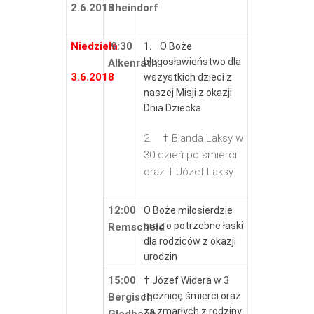
2.6.2018
Rheindorf
Niedziela
9:30
1. O Boże
błogosławieństwo dla
Alkenrath
3.6.2018
wszystkich dzieci z
naszej Misji z okazji
Dnia Dziecka
2. † Blanda Laksy w
30 dzień po śmierci
oraz † Józef Laksy
12:00
O Boże miłosierdzie
oraz o potrzebne łaski
Remscheid
dla rodziców z okazji
urodzin
15:00
† Józef Widera w 3
rocznicę śmierci oraz
Bergisch
za zmarłych z rodziny