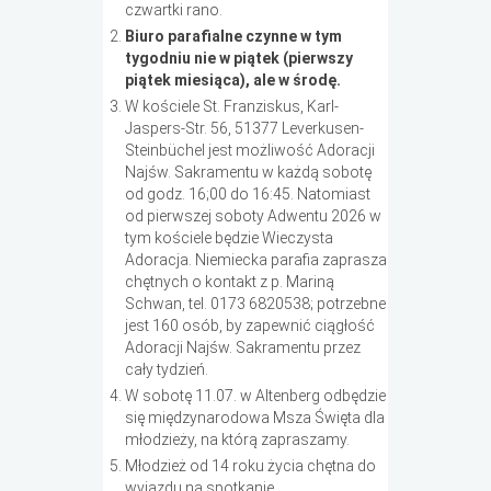
czwartki rano.
Biuro parafialne czynne w tym
tygodniu nie w piątek (pierwszy
piątek miesiąca), ale w środę.
W kościele St. Franziskus, Karl-
Jaspers-Str. 56, 51377 Leverkusen-
Steinbüchel jest możliwość Adoracji
Najśw. Sakramentu w każdą sobotę
od godz. 16;00 do 16:45. Natomiast
od pierwszej soboty Adwentu 2026 w
tym kościele będzie Wieczysta
Adoracja. Niemiecka parafia zaprasza
chętnych o kontakt z p. Mariną
Schwan, tel. 0173 6820538; potrzebne
jest 160 osób, by zapewnić ciągłość
Adoracji Najśw. Sakramentu przez
cały tydzień.
W sobotę 11.07. w Altenberg odbędzie
się międzynarodowa Msza Święta dla
młodzieży, na którą zapraszamy.
Młodzież od 14 roku życia chętna do
wyjazdu na spotkanie