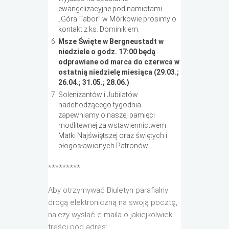
ewangelizacyjne pod namiotami
„Góra Tabor” w Mórkowie prosimy o
kontakt z ks. Dominikiem.
Msze Święte w Bergneustadt w
niedziele o godz. 17:00 będą
odprawiane od marca do czerwca w
ostatnią niedzielę miesiąca (29.03.;
26.04.; 31.05.; 28.06.)
.
Solenizantów i Jubilatów
nadchodzącego tygodnia
zapewniamy o naszej pamięci
modlitewnej za wstawiennictwem
Matki Najświętszej oraz świętych i
błogosławionych Patronów.
*********
Aby otrzymywać Biuletyn parafialny
drogą elektroniczną na swoją pocztę,
należy wysłać e-maila o jakiejkolwiek
treści pod adres: