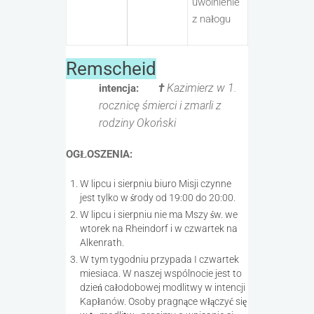
uwolnienie
z nałogu
Remscheid
†
Kazimierz w 1.
intencja:
rocznicę śmierci i zmarli z
rodziny Okoński
OGŁOSZENIA:
W lipcu i sierpniu biuro Misji czynne
jest tylko w środy od 19:00 do 20:00.
W lipcu i sierpniu nie ma Mszy św. we
wtorek na Rheindorf i w czwartek na
Alkenrath.
W tym tygodniu przypada I czwartek
miesiaca. W naszej wspólnocie jest to
dzień całodobowej modlitwy w intencji
Kapłanów. Osoby pragnące włączyć się