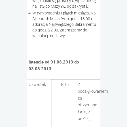
w tę modlitwę prosimy o wpisanie się
na listę po Mszy św. do zakrystii.
W tym tygodniu I piątek miesiąca. Na
Alkenrath Msza św. o godz. 18:00 i
adoracja Najświętszego Sakramentu
do godz. 22:00. Zapraszamy do
wspólnej modlitwy.
Intencje od 01.08.2013 do
03.08.2013:
Czwartek
18:15
Z
podziękowaniem
za
otrzymane
łaski, z
prośbą