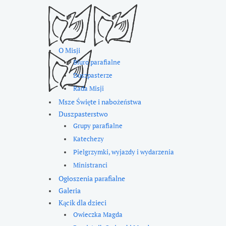
O Misji
Biuro parafialne
Duszpasterze
Rada Misji
Msze Święte i nabożeństwa
Duszpasterstwo
Grupy parafialne
Katechezy
Pielgrzymki, wyjazdy i wydarzenia
Ministranci
Ogłoszenia parafialne
Galeria
Kącik dla dzieci
Owieczka Magda