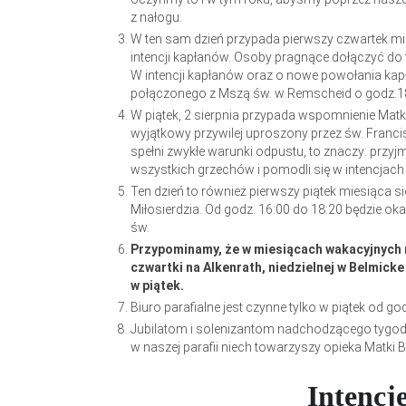
z nałogu.
W ten sam dzień przypada pierwszy czwartek mi
intencji kapłanów. Osoby pragnące dołączyć do t
W intencji kapłanów oraz o nowe powołania kap
połączonego z Mszą św. w Remscheid o godz.1
W piątek, 2 sierpnia przypada wspomnienie Matki 
wyjątkowy przywilej uproszony przez św. Francisz
spełni zwykłe warunki odpustu, to znaczy: przyj
wszystkich grzechów i pomodli się w intencjach
Ten dzień to również pierwszy piątek miesiąca s
Miłosierdzia. Od godz. 16:00 do 18:20 będzie o
św.
Przypominamy, że w miesiącach wakacyjnych n
czwartki na Alkenrath, niedzielnej w Belmicke
w piątek.
Biuro parafialne jest czynne tylko w piątek od go
Jubilatom i solenizantom nadchodzącego tygo
w naszej parafii niech towarzyszy opieka Matki 
Inten