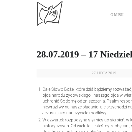
O MISJI
28.07.2019 – 17 Niedzi
27 LIPCA 2019
Całe Słowo Boże, które dziś będziemy rozważać,
ojca narodu żydowskiego i naszego ojca w wierz
uchronić Sodomę od zniszczenia. Psalm responso
niewrażliwy na nasze błagania, ale przychodzi 
Jezusa, jako nauczyciela modlitwy.
W czwartek rozpoczyna się miesiąc sierpień, 
historycznych. Od wielu lat jesteśmy zachęcani,
Uczyńmy to i w tym roku, abyśmy poprzez nasze