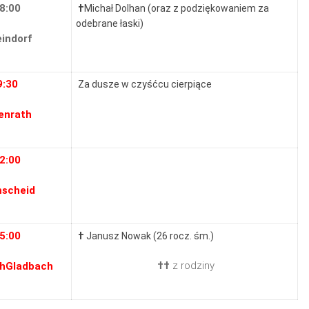
8:00
†
Michał Dolhan (oraz z podziękowaniem za
odebrane łaski)
indorf
9:30
Za dusze w czyśćcu cierpiące
enrath
2:00
scheid
5:00
†
Janusz Nowak (26 rocz. śm.)
††
z rodziny
chGladbach