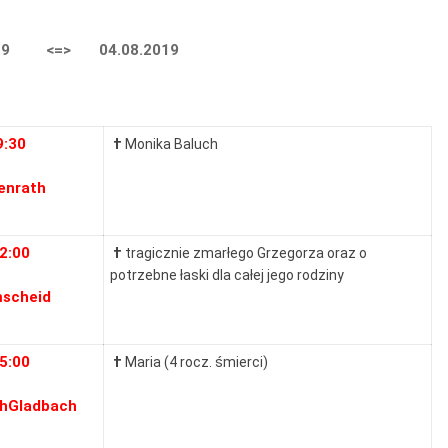
19
<=> 04.08.2019
9:30
†
Monika Baluch
enrath
2:00
†
tragicznie zmarłego Grzegorza oraz o
potrzebne łaski dla całej jego rodziny
scheid
5:00
†
Maria (4 rocz. śmierci)
chGladbach