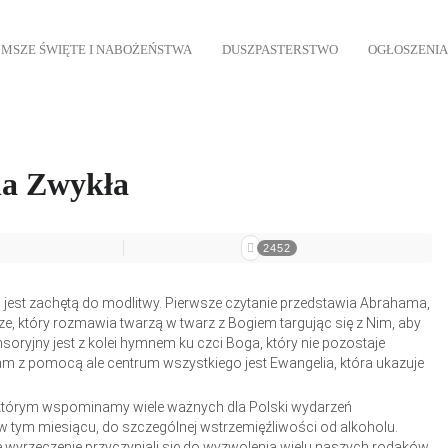
MSZE ŚWIĘTE I NABOŻEŃSTWA
DUSZPASTERSTWO
OGŁOSZENIA
ela Zwykła
2452
 jest zachętą do modlitwy. Pierwsze czytanie przedstawia Abrahama,
e, który rozmawia twarzą w twarz z Bogiem targując się z Nim, aby
ryjny jest z kolei hymnem ku czci Boga, który nie pozostaje
nam z pomocą ale centrum wszystkiego jest Ewangelia, która ukazuje
w którym wspominamy wiele ważnych dla Polski wydarzeń
 w tym miesiącu, do szczególnej wstrzemięźliwości od alkoholu.
 wyrzeczenie przyczyniali się do wyzwolenia wielu naszych rodaków