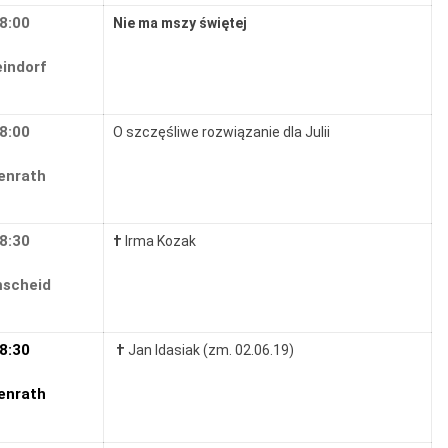
8:00
Nie ma mszy świętej
indorf
8:00
O szczęśliwe rozwiązanie dla Julii
enrath
8:30
†
Irma Kozak
scheid
8:30
†
Jan Idasiak (zm. 02.06.19)
enrath