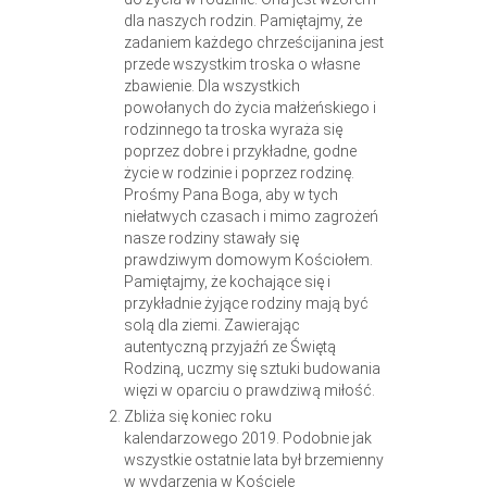
dla naszych rodzin. Pamiętajmy, że
zadaniem każdego chrześcijanina jest
przede wszystkim troska o własne
zbawienie. Dla wszystkich
powołanych do życia małżeńskiego i
rodzinnego ta troska wyraża się
poprzez dobre i przykładne, godne
życie w rodzinie i poprzez rodzinę.
Prośmy Pana Boga, aby w tych
niełatwych czasach i mimo zagrożeń
nasze rodziny stawały się
prawdziwym domowym Kościołem.
Pamiętajmy, że kochające się i
przykładnie żyjące rodziny mają być
solą dla ziemi. Zawierając
autentyczną przyjaźń ze Świętą
Rodziną, uczmy się sztuki budowania
więzi w oparciu o prawdziwą miłość.
Zbliża się koniec roku
kalendarzowego 2019. Podobnie jak
wszystkie ostatnie lata był brzemienny
w wydarzenia w Kościele