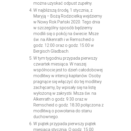
można uzyskać odpust zupełny.
W najbliższą środę, 1 stycznia, z
Maryją – Bożą Rodzicielką wejdziemy
w Nowy Rok Pański 2020. Tego dnia
w szczególny sposób będziemy
modlili się o pokój na świecie. Msze
św. na Alkenrath i w Remscheid o
godz. 12:00 oraz o godz. 15:00 w
Bergisch Gladbach.
W tym tygodniu przypada pierwszy
czwartek miesiąca. W naszej
wspólnocie jest to dzień całodobowej
modlitwy w intencji kapłanów. Osoby
pragnące się włączyć do tej modlitwy
zachęcamy, by wpisały się na listę
wyłożoną w zakrystii. Msza św. na
Alkenrath o godz. 9:30 oraz w
Remscheid o godz. 18:30 połączona z
modlitwą o powołania do stanu
duchownego.
W piątek przypada pierwszy piątek
miesiąca stycznia. O godz. 15.00