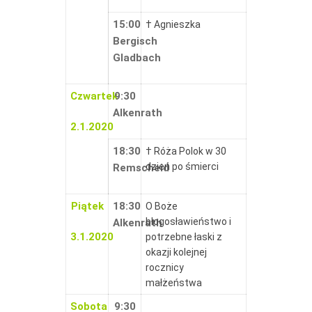
15:00
† Agnieszka
Bergisch
Gladbach
Czwartek
9:30
Alkenrath
2.1.2020
18:30
† Róża Polok w 30
dzień po śmierci
Remscheid
Piątek
18:30
O Boże
błogosławieństwo i
Alkenrath
3.1.2020
potrzebne łaski z
okazji kolejnej
rocznicy
małżeństwa
Sobota
9:30