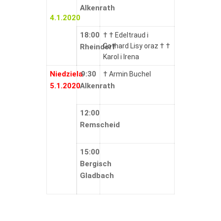
Alkenrath
4.1.2020
18:00
† † Edeltraud i
Gothard Lisy oraz † †
Rheindorf
Karol i Irena
Niedziela
9:30
† Armin Buchel
5.1.2020
Alkenrath
12:00
Remscheid
15:00
Bergisch
Gladbach