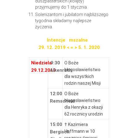
duszpasterskich (kolędy)
przyjmujemy do 1 stycznia.
Solenizantom i jubilatom najbliższego
tygodnia składamy najlepsze
życzenia.
Intencje mszalne
29. 12. 2019 < = > 5. 1. 2020
Niedziela
9:30
O Boże
błogosławieństwo
29.12.2019
Alkenrath
dla wszystkich
rodzin naszej Misji
12:00
O Boże
błogosławieństwo
Remscheid
dla Henryka z okazji
62 rocznicy urodzin
15:00
† Kazimiera
Hoffmann w 10
Bergisch