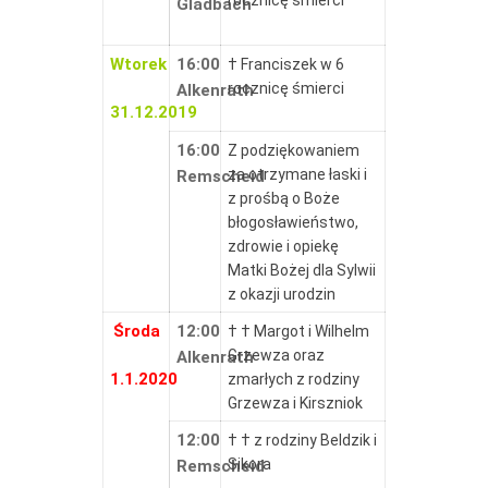
rocznicę śmierci
Gladbach
Wtorek
16:00
† Franciszek w 6
rocznicę śmierci
Alkenrath
31.12.2019
16:00
Z podziękowaniem
za otrzymane łaski i
Remscheid
z prośbą o Boże
błogosławieństwo,
zdrowie i opiekę
Matki Bożej dla Sylwii
z okazji urodzin
Środa
12:00
† † Margot i Wilhelm
Grzewza oraz
Alkenrath
1.1.2020
zmarłych z rodziny
Grzewza i Kirszniok
12:00
† † z rodziny Beldzik i
Sikora
Remscheid