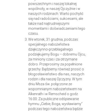
powszechnym i naszej lokalnej
wspólnoty, w naszej Ojczyźnie i w
naszych rodzinach. Warto pochylić
się nad radościami, sukcesami, ale
także nad najtrudniejszymi
momentami i doświadczeniami tego
czasu.
We wtorek, 31 grudnia, podczas
specjalnego nabożeństwa
dziękczynno-przebłagalnego
podziękujemy Bogu – dobremu Ojcu,
za miniony czas i za otrzymane
dobro. Przeprosimy za popełnione
grzechy. Będziemy również prosić o
błogosławieństwo dla nas, naszych
rodzin i dla naszej Ojczyzny. W tym
dniu Msza św. połączone ze
wspomnianym nabożeństwem na
Alkenrath i w Remscheid o godz.
16:00. Za publiczne odśpiewanie
hymnu „Ciebie, Boga, wysławiamy”
podczas tego nabożeństwa będzie