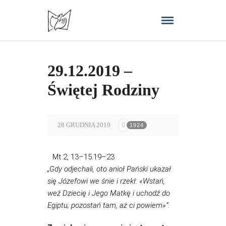
29.12.2019 –
Świętej Rodziny
28 GRUDNIA 2019
1924
Mt 2, 13–15.19–23
„Gdy odjechali, oto anioł Pański ukazał
się Józefowi we śnie i rzekł: «Wstań,
weź Dziecię i Jego Matkę i uchodź do
Egiptu; pozostań tam, aż ci powiem»”.