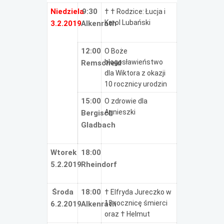
Niedziela
9:30
† † Rodzice: Łucja i
Karol Lubański
3.2.2019
Alkenrath
12:00
O Boże
błogosławieństwo
Remscheid
dla Wiktora z okazji
10 rocznicy urodzin
15:00
O zdrowie dla
Agnieszki
Bergisch
Gladbach
Wtorek
18:00
5.2.2019
Rheindorf
Środa
18:00
† Elfryda Jureczko w
13 rocznicę śmierci
6.2.2019
Alkenrath
oraz † Helmut