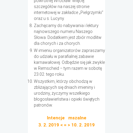
powrotnej Wrocław. Więcej
szczegółów na naszej stronie
internetowej w zakładce „Pielgrzymki”
oraz u s. Lucyny.
Zachęcamy do nabywania i lektury
najnowszego numeru Naszego
Słowa. Dodatkiem jest zbiór modlitw
dla chorych i za chorych.
W imieniu organizatorów zapraszamy
do udziału w parafialnej zabawie
karnawałowej. Odbędzie się jak zwykle
w Remscheid – tym razem w sobotę
23.02. tego roku.
Wszystkim, którzy obchodzą w
zbliżających się dniach imieniny i
urodziny, życzymy wszelkiego
błogosławieństwa i opieki świętych
patronów.
Intencje mszalne
3. 2. 2019 < = > 10. 2. 2019