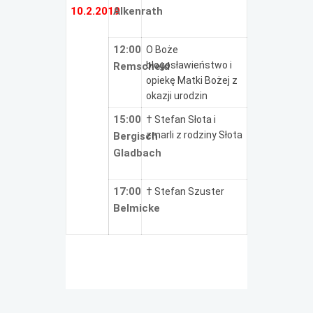
10.2.2019
Alkenrath
12:00
O Boże
błogosławieństwo i
Remscheid
opiekę Matki Bożej z
okazji urodzin
15:00
† Stefan Słota i
zmarli z rodziny Słota
Bergisch
Gladbach
17:00
† Stefan Szuster
Belmicke