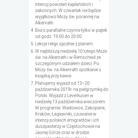
intencji powołań kapłańskich i
zakonnych. W czwartek nie będzie
wyjątkowo Mszy św. porannej na
Alkenrath.
Biuro parafialne czynne tylko w piątek
od godz. 19:00 do 20:00.
Lekcje religii zgodnie z planem.
W najbliższą niedzielę 10 lutego Msze
św. na Alkenrath i w Remscheid ze
szczególnym udziałem dzieci. Po
Mszy św. na Alkenrath spotkanie z
książką przy kawie.
Planujemy wyjazd od 13–20
października 2019r. na pielgrzymkę do
Polski. Wyjazd z Leverkusen w
niedzielę 13 października wieczorem.
W programie: Wadowice, Zakopane,
Kraków, Łagiewniki, czuwanie w
intencji polskich emigrantów i ich
duszpasterzy w Częstochowie na
Jasnej Górze oraz w drodze