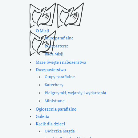
O Misji
Biuro parafialne
Duszpasterze
Rada Misji
Msze Święte i nabożeństwa
Duszpasterstwo
Grupy parafialne
Katechezy
Pielgrzymki, wyjazdy i wydarzenia
Ministranci
Ogłoszenia parafialne
Galeria
Kącik dla dzieci
Owieczka Magda