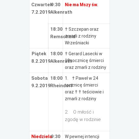
Czwartek
9:30
Nie ma Mszy św.
7.2.2019
Alkenrath
18:30
† Szczepan oraz
zmarli z rodziny
Remscheid
Wrześniacki
Piątek
18:00
† Gerard Lasecki w
10 rocznicę śmierci
8.2.2019
Alkenrath
oraz zmarli z rodziny
Sobota
18:00
1. † Paweł w 24
rocznicę śmierci
9.2.2019
Rheindorf
oraz † † teściowie i
zmarli z rodziny
2. O miłość i
zgodę w rodzinie
Niedziela
9:30
W pewnej intencji