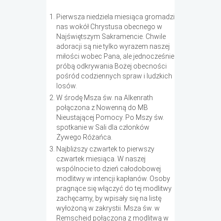
Pierwsza niedziela miesiąca gromadzi
nas wokół Chrystusa obecnego w
Najświętszym Sakramencie. Chwile
adoracji są nie tylko wyrazem naszej
miłości wobec Pana, ale jednocześnie
próbą odkrywania Bożej obecności
pośród codziennych spraw i ludzkich
losów.
W środę Msza św. na Alkenrath
połączona z Nowenną do MB
Nieustającej Pomocy. Po Mszy św.
spotkanie w Sali dla członków
Żywego Różańca.
Najbliższy czwartek to pierwszy
czwartek miesiąca. W naszej
wspólnocie to dzień całodobowej
modlitwy w intencji kapłanów. Osoby
pragnące się włączyć do tej modlitwy
zachęcamy, by wpisały się na listę
wyłożoną w zakrystii. Msza św. w
Remscheid połączona z modlitwą w