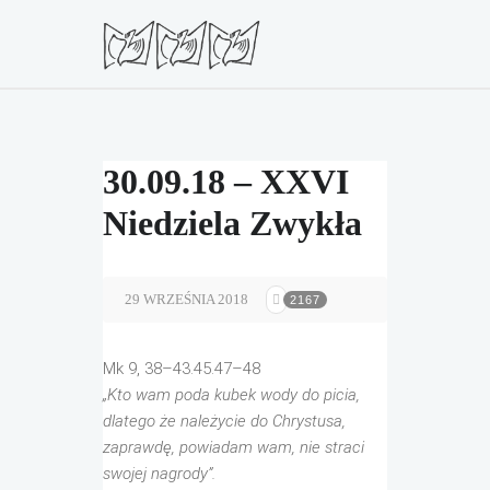
30.09.18 – XXVI
Niedziela Zwykła
29 WRZEŚNIA 2018
2167
Mk 9, 38–43.45.47–48
„Kto wam poda kubek wody do picia,
dlatego że należycie do Chrystusa,
zaprawdę, powiadam wam, nie straci
swojej nagrody”.