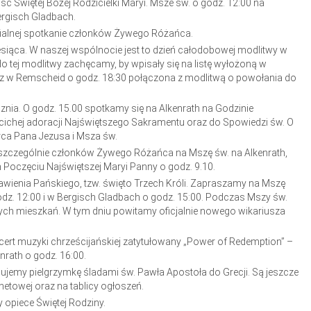
Świętej Bożej Rodzicielki Maryi. Msze św. o godz. 12:00 na
ergisch Gladbach.
afialnej spotkanie członków Żywego Różańca.
siąca. W naszej wspólnocie jest to dzień całodobowej modlitwy w
o tej modlitwy zachęcamy, by wpisały się na listę wyłożoną w
oraz w Remscheid o godz. 18:30 połączona z modlitwą o powołania do
znia. O godz. 15.00 spotkamy się na Alkenrath na Godzinie
o cichej adoracji Najświętszego Sakramentu oraz do Spowiedzi św. O
ca Pana Jezusa i Msza św.
 szczególnie członków Żywego Różańca na Mszę św. na Alkenrath,
Poczęciu Najświętszej Maryi Panny o godz. 9.10.
awienia Pańskiego, tzw. święto Trzech Króli. Zapraszamy na Mszę
odz. 12:00 i w Bergisch Gladbach o godz. 15:00. Podczas Mszy św.
ch mieszkań. W tym dniu powitamy oficjalnie nowego wikariusza
cert muzyki chrześcijańskiej zatytułowany „Power of Redemption” –
nrath o godz. 16:00.
nujemy pielgrzymkę śladami św. Pawła Apostoła do Grecji. Są jeszcze
netowej oraz na tablicy ogłoszeń.
 opiece Świętej Rodziny.