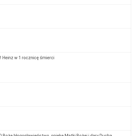
† Heinz w 1 rocznicę śmierci
O Boże błogosławieństwo, opiekę Matki Bożej i dary Ducha