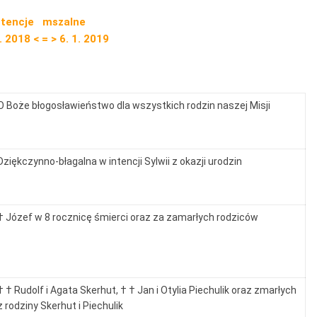
ntencje mszalne
. 2018 < = > 6. 1. 2019
O Boże błogosławieństwo dla wszystkich rodzin naszej Misji
Dziękczynno-błagalna w intencji Sylwii z okazji urodzin
† Józef w 8 rocznicę śmierci oraz za zamarłych rodziców
† † Rudolf i Agata Skerhut, † † Jan i Otylia Piechulik oraz zmarłych
z rodziny Skerhut i Piechulik