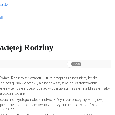
 serio
nik
Swiętej Rodziny
2558
Świętej Rodziny z Nazaretu. Liturgia zaprasza nas nie tylko do
ce Bożej i św. Józefowi, ale nade wszystko do kształtowania
eżyjmy ten dzień, poświęcając więcej uwagi naszym najbliższym, aby
a Boga i rodziny.
podczas uroczystego nabożeństwa, którym zakończymy Mszę św.,
łnione grzechy i dziękować za otrzymane łaski. Msza św. z
z. 16:00.