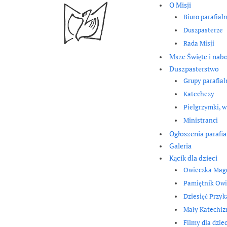
O Misji
Biuro parafial
Duszpasterze
Rada Misji
Msze Święte i nab
Duszpasterstwo
Grupy parafial
Katechezy
Pielgrzymki, w
Ministranci
Ogłoszenia parafia
Galeria
Kącik dla dzieci
Owieczka Mag
Pamiętnik Owi
Dziesięć Przy
Mały Katechi
Filmy dla dziec