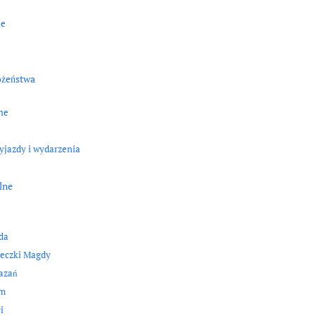
ne
ożeństwa
ne
yjazdy i wydarzenia
lne
da
eczki Magdy
kazań
zm
i