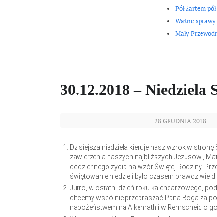
Pół żartem pół
Ważne sprawy
Mały Przewod
30.12.2018 – Niedziela 
28 GRUDNIA 2018
Dzisiejsza niedziela kieruje nasz wzrok w stronę 
zawierzenia naszych najbliższych Jezusowi, Mat
codziennego życia na wzór Świętej Rodziny. Prz
świętowanie niedzieli było czasem prawdziwie dl
Jutro, w ostatni dzień roku kalendarzowego, 
chcemy wspólnie przepraszać Pana Boga za pope
nabożeństwem na Alkenrath i w Remscheid o god