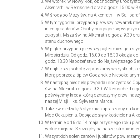
We wtorek, w Nowy Rok, obchodzimy uroczystość 
Alkenrath i w Remscheid oraz o godz. 15:00 w B
W środę po Mszy św. na Alkenrath – w Sali par
W tym tygodniu przypada pierwszy czwartek mie
intencji kapłanów. Osoby pragnące się włączyć d
zakrystii. Msza św. na Alkenrath o godz. 9:30 
stanu duchownego.
W piątek przypada pierwszy piątek miesiąca styc
Miłosierdzia. Od godz. 16.00 do 18.30 okazja d
godz. 18.30 Nabożeństwo do Najświętszego Ser
W najbliższą sobotę zapraszamy wszystkich, a
którą poprzedzi śpiew Godzinek o Niepokalanym 
W następną niedzielę przypada uroczystość Obj
św. na Alkenrath o godz. 9:30. W Remscheid o g
poświęcimy kredę, którą oznaczymy drzwi naszy
naszej Misji – ks. Sylwestra Marca.
Także w niedzielę 6 stycznia zapraszamy na kon
Moc Odkupienia. Odbędzie się w kościele na Alke
W terminie od 6 do 14 maja przyszłego roku pla
wolne miejsca. Szczegóły na naszej stronie inter
Wszystkich solenizantów i jubilatów powierzamy