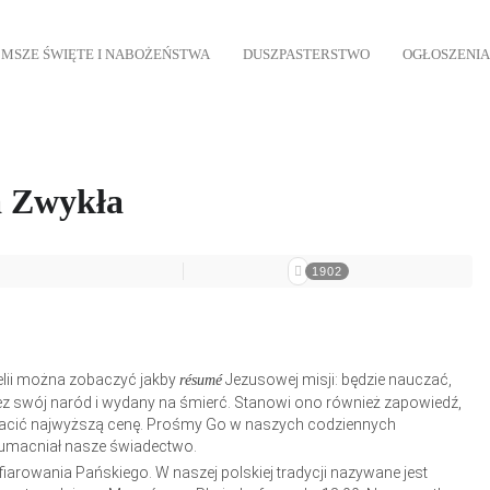
MSZE ŚWIĘTE I NABOŻEŃSTWA
DUSZPASTERSTWO
OGŁOSZENIA
la Zwykła
1902
lii można zobaczyć jakby
Jezusowej misji: będzie nauczać,
résumé
ez swój naród i wydany na śmierć. Stanowi ono również zapowiedź,
łacić najwyższą cenę. Prośmy Go w naszych codziennych
 umacniał nasze świadectwo.
fiarowania Pańskiego. W naszej polskiej tradycji nazywane jest