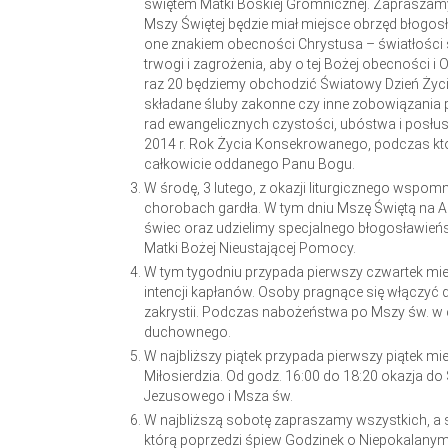
świętem Matki Boskiej Gromnicznej. Zapraszamy
Mszy Świętej będzie miał miejsce obrzęd błogos
one znakiem obecności Chrystusa – światłości ś
trwogi i zagrożenia, aby o tej Bożej obecności i
raz 20 będziemy obchodzić Światowy Dzień Życ
składane śluby zakonne czy inne zobowiązania 
rad ewangelicznych czystości, ubóstwa i posłu
2014 r. Rok Życia Konsekrowanego, podczas kt
całkowicie oddanego Panu Bogu.
W środę, 3 lutego, z okazji liturgicznego wspom
chorobach gardła. W tym dniu Mszę Świętą na 
świec oraz udzielimy specjalnego błogosławie
Matki Bożej Nieustającej Pomocy.
W tym tygodniu przypada pierwszy czwartek mie
intencji kapłanów. Osoby pragnące się włączyć d
zakrystii. Podczas nabożeństwa po Mszy św. w
duchownego.
W najbliższy piątek przypada pierwszy piątek mi
Miłosierdzia. Od godz. 16:00 do 18:20 okazja d
Jezusowego i Msza św.
W najbliższą sobotę zapraszamy wszystkich, a
którą poprzedzi śpiew Godzinek o Niepokalanym 