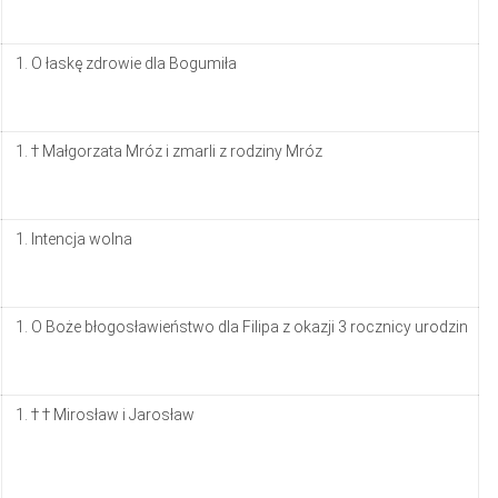
O łaskę zdrowie dla Bogumiła
† Małgorzata Mróz i zmarli z rodziny Mróz
Intencja wolna
O Boże błogosławieństwo dla Filipa z okazji 3 rocznicy urodzin
† † Mirosław i Jarosław