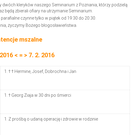
y dwóch kleryków naszego Seminarium z Poznania, którzy podzielą
 będą zbierali ofiary na utrzymanie Seminarium.
o parafialne czynne tylko w piątek od 19:30 do 20:30.
dnia, życzymy Bożego błogosławieństwa.
ntencje mszalne
 2016 < = > 7. 2. 2016
† † Hermine, Josef, Dobrochna i Jan
† Georg Ziaja w 30 dni po śmierci
Z prośbą o udaną operację i zdrowie w rodzinie