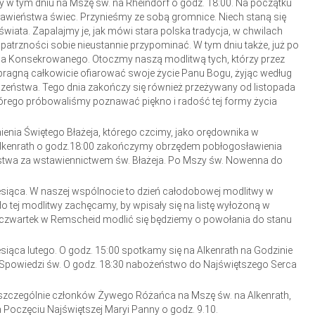
 w tym dniu na Mszę św. na Rheindorf o godz. 18:00. Na początku
ławieństwa świec. Przynieśmy ze sobą gromnice. Niech staną się
wiata. Zapalajmy je, jak mówi stara polska tradycja, w chwilach
 Opatrzności sobie nieustannie przypominać. W tym dniu także, już po
ia Konsekrowanego. Otoczmy naszą modlitwą tych, którzy przez
pragną całkowicie ofiarować swoje życie Panu Bogu, żyjąc według
szeństwa. Tego dnia zakończy się również przeżywany od listopada
órego próbowaliśmy poznawać piękno i radość tej formy życia
nienia Świętego Błażeja, którego czcimy, jako orędownika w
Alkenrath o godz.18:00 zakończymy obrzędem pobłogosławienia
ństwa za wstawiennictwem św. Błażeja. Po Mszy św. Nowenna do
siąca. W naszej wspólnocie to dzień całodobowej modlitwy w
o tej modlitwy zachęcamy, by wpisały się na listę wyłożoną w
 czwartek w Remscheid modlić się będziemy o powołania do stanu
esiąca lutego. O godz. 15:00 spotkamy się na Alkenrath na Godzinie
o Spowiedzi św. O godz. 18:30 nabożeństwo do Najświętszego Serca
 szczególnie członków Żywego Różańca na Mszę św. na Alkenrath,
Poczęciu Najświętszej Maryi Panny o godz. 9.10.