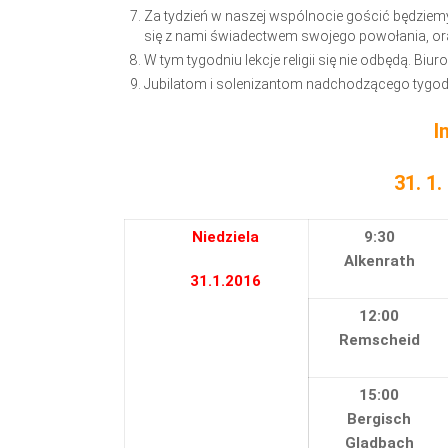
Za tydzień w naszej wspólnocie gościć będziem
się z nami świadectwem swojego powołania, oraz
W tym tygodniu lekcje religii się nie odbędą. Biur
Jubilatom i solenizantom nadchodzącego tygo
I
31. 1.
Niedziela
9:30
Alkenrath
31.1.2016
12:00
Remscheid
15:00
Bergisch
Gladbach