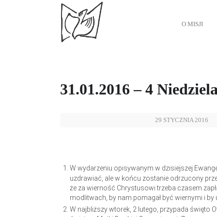
O MISJI
31.01.2016 – 4 Niedzie
29 STYCZNIA 2016
W wydarzeniu opisywanym w dzisiejszej Ewange
uzdrawiać, ale w końcu zostanie odrzucony prz
że za wierność Chrystusowi trzeba czasem zap
modlitwach, by nam pomagał być wiernymi i by
W najbliższy wtorek, 2 lutego, przypada święto O