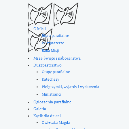
O Misji
Biuro parafialne
Duszpasterze
Rada Misji
Msze Święte i nabożeństwa
Duszpasterstwo
Grupy parafialne
Katechezy
Pielgrzymki, wyjazdy i wydarzenia
Ministranci
Ogłoszenia parafialne
Galeria
Kącik dla dzieci
Owieczka Magda