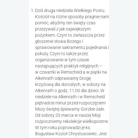
Dziś druga niedziela Wielkiego Postu.
Kościół na różne sposoby pragnie nam
pomóc, abyśmy ten święty czas
przeżywali z jak największym
pożytkiem. Czyni to zwłaszcza przez
głoszenie słowa Bożego i
sprawowanie sakramentu pojednania i
pokuty. Czyni to także przez
organizowanie w tym czasie
następujących praktyk religijnych –
w czwartki w Remscheid a w piątki na
Alkenrath odprawiamy Drogę
krzyżową dla dorosłych, w soboty na
Alkenrath o godz. 11:00 dla dzieci. W
niedziele na Alkenrath i w Remscheid
piętnaście minut przed rozpoczęciem
Mszy świętej śpiewamy Gorzkie żale.
Od soboty 25 marca w naszej Misji
rozpoczniemy rekolekcje wielkopostne.
W tym roku poprowadzi je ks.
Bogusław Kozioł Chrystusowiec. Jest