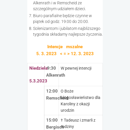
Alkenrath i w Remscheid ze
szczególnym udziałem dzieci.
Biuro parafialne będzie czynne w
piątek od godz. 19:00 do 20:00.
Solenizantom i jubilatom najbliższego
tygodnia składamy najlepsze życzenia.
Intencje mszalne
5. 3. 2023 < = > 12. 3. 2023
Niedziela
9:30
W pewnej intencji
Alkenrath
5.3.2023
12:00
O Boże
błogosławieństwo dla
Remscheid
Karoliny z okazji
urodzin
15:00
† Tadeusz i zmarli z
rodziny
Bergisch