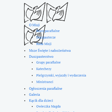
O Misji
Biuro parafialne
Duszpasterze
Rada Misji
Msze Święte i nabożeństwa
Duszpasterstwo
Grupy parafialne
Katechezy
Pielgrzymki, wyjazdy i wydarzenia
Ministranci
Ogłoszenia parafialne
Galeria
Kącik dla dzieci
Owieczka Magda