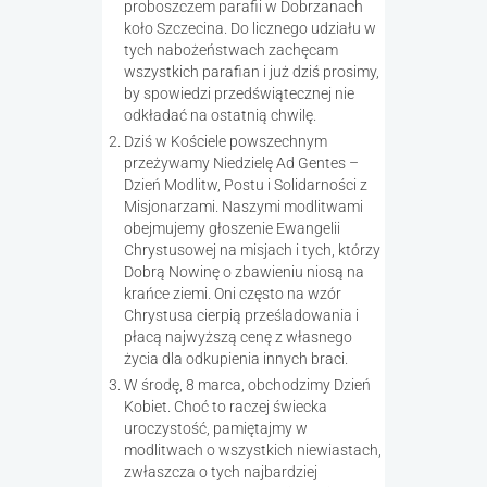
proboszczem parafii w Dobrzanach
koło Szczecina. Do licznego udziału w
tych nabożeństwach zachęcam
wszystkich parafian i już dziś prosimy,
by spowiedzi przedświątecznej nie
odkładać na ostatnią chwilę.
Dziś w Kościele powszechnym
przeżywamy Niedzielę Ad Gentes –
Dzień Modlitw, Postu i Solidarności z
Misjonarzami. Naszymi modlitwami
obejmujemy głoszenie Ewangelii
Chrystusowej na misjach i tych, którzy
Dobrą Nowinę o zbawieniu niosą na
krańce ziemi. Oni często na wzór
Chrystusa cierpią prześladowania i
płacą najwyższą cenę z własnego
życia dla odkupienia innych braci.
W środę, 8 marca, obchodzimy Dzień
Kobiet. Choć to raczej świecka
uroczystość, pamiętajmy w
modlitwach o wszystkich niewiastach,
zwłaszcza o tych najbardziej