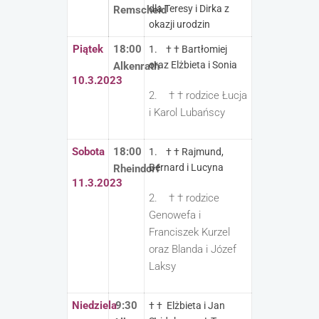
dla Teresy i Dirka z
Remscheid
okazji urodzin
Piątek
18:00
1. † † Bartłomiej
oraz Elżbieta i Sonia
Alkenrath
10.3.2023
2. † † rodzice Łucja
i Karol Lubańscy
Sobota
18:00
1. † † Rajmund,
Bernard i Lucyna
Rheindorf
11.3.2023
2. † † rodzice
Genowefa i
Franciszek Kurzel
oraz Blanda i Józef
Laksy
Niedziela
9:30
† † Elżbieta i Jan