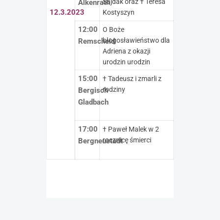
Sajdak oraz † Teresa
Alkenrath
12.3.2023
Kostyszyn
12:00
O Boże
błogosławieństwo dla
Remscheid
Adriena z okazji
urodzin urodzin
15:00
† Tadeusz i zmarli z
rodziny
Bergisch
Gladbach
17:00
† Paweł Malek w 2
rocznicę śmierci
Bergneustadt