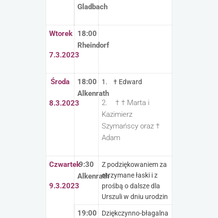
Gladbach
Wtorek
18:00
Rheindorf
7.3.2023
Środa
18:00
1. † Edward
Alkenrath
2. † † Marta i
8.3.2023
Kazimierz
Szymańscy oraz †
Adam
Czwartek
9:30
Z podziękowaniem za
otrzymane łaski i z
Alkenrath
9.3.2023
prośbą o dalsze dla
Urszuli w dniu urodzin
19:00
Dziękczynno-błagalna