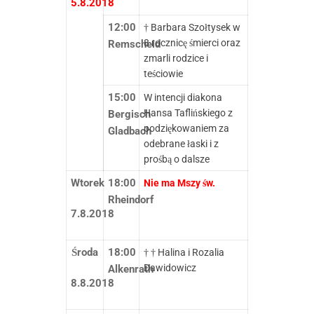
5.8.2018
12:00
† Barbara Szołtysek w
8 rocznicę śmierci oraz
Remscheid
zmarli rodzice i
teściowie
15:00
W intencji diakona
Hansa Taflińskiego z
Bergisch
podziękowaniem za
Gladbach
odebrane łaski i z
prośbą o dalsze
Wtorek
18:00
Nie ma Mszy św.
Rheindorf
7.8.2018
Środa
18:00
† † Halina i Rozalia
Dawidowicz
Alkenrath
8.8.2018