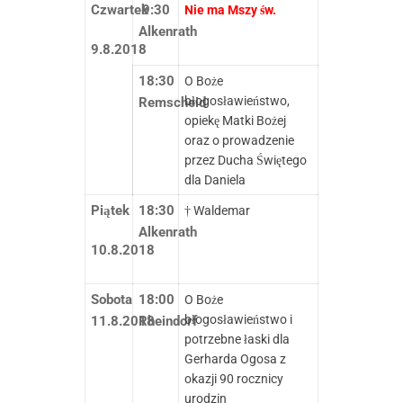
Czwartek
9:30
Nie ma Mszy św.
Alkenrath
9.8.2018
18:30
O Boże
błogosławieństwo,
Remscheid
opiekę Matki Bożej
oraz o prowadzenie
przez Ducha Świętego
dla Daniela
Piątek
18:30
† Waldemar
Alkenrath
10.8.2018
Sobota
18:00
O Boże
błogosławieństwo i
11.8.2018
Rheindorf
potrzebne łaski dla
Gerharda Ogosa z
okazji 90 rocznicy
urodzin