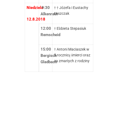
Niedziela
9:30
† † Józefa i Eustachy
Leszczak
Alkenrath
12.8.2018
12:00
† Elżbieta Stepasiuk
Remscheid
15:00
† Antoni Maciaszek w
5 rocznicę śmierci oraz
Bergisch
za zmarłych z rodziny
Gladbach