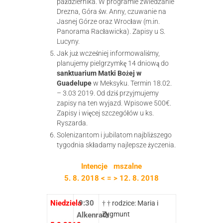
października. W programie zwiedzanie
Drezna, Góra św. Anny, czuwanie na
Jasnej Górze oraz Wrocław (m.in.
Panorama Racławicka). Zapisy u S.
Lucyny.
Jak już wcześniej informowaliśmy,
planujemy pielgrzymkę 14 dniową do
sanktuarium Matki Bożej w
Guadelupe
w Meksyku. Termin 18.02.
– 3.03 2019. Od dziś przyjmujemy
zapisy na ten wyjazd. Wpisowe 500€.
Zapisy i więcej szczegółów u ks.
Ryszarda.
Solenizantom i jubilatom najbliższego
tygodnia składamy najlepsze życzenia.
Intencje mszalne
5. 8. 2018 < = > 12. 8. 2018
Niedziela
9:30
† † rodzice: Maria i
Zygmunt
Alkenrath