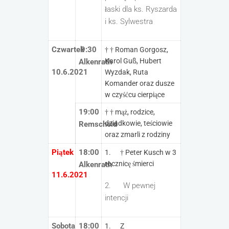
łaski dla ks. Ryszarda
i ks. Sylwestra
Czwartek
9:30
† † Roman Gorgosz,
Karol Guß, Hubert
Alkenrath
10.6.2021
Wyzdak, Ruta
Komander oraz dusze
w czyśćcu cierpiące
19:00
† † mąż, rodzice,
dziadkowie, teściowie
Remscheid
oraz zmarli z rodziny
Piątek
18:00
1. † Peter Kusch w 3
rocznicę śmierci
Alkenrath
11.6.2021
2. W pewnej
intencji
Sobota
18:00
1. Z