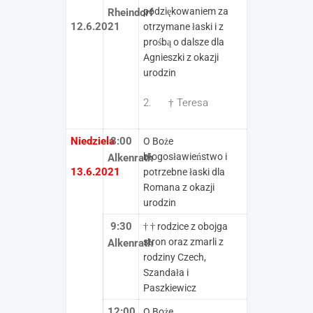
podziękowaniem za
Rheindorf
12.6.2021
otrzymane łaski i z
prośbą o dalsze dla
Agnieszki z okazji
urodzin
2. † Teresa
Niedziela
8:00
O Boże
błogosławieństwo i
Alkenrath
13.6.2021
potrzebne łaski dla
Romana z okazji
urodzin
9:30
† † rodzice z obojga
stron oraz zmarli z
Alkenrath
rodziny Czech,
Szandała i
Paszkiewicz
12:00
O Boże