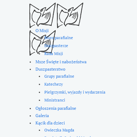
O Misji
Biuro parafialne
Duszpasterze
Rada Misji
Msze Święte i nabożeństwa
Duszpasterstwo
Grupy parafialne
Katechezy
Pielgrzymki, wyjazdy i wydarzenia
Ministranci
Ogłoszenia parafialne
Galeria
Kącik dla dzieci
Owieczka Magda