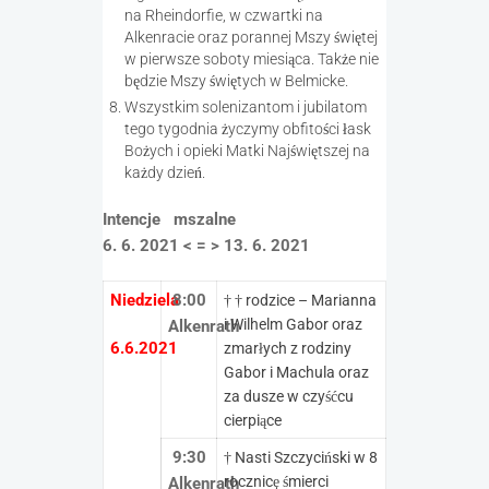
na Rheindorfie, w czwartki na
Alkenracie oraz porannej Mszy świętej
w pierwsze soboty miesiąca. Także nie
będzie Mszy świętych w Belmicke.
Wszystkim solenizantom i jubilatom
tego tygodnia życzymy obfitości łask
Bożych i opieki Matki Najświętszej na
każdy dzień.
Intencje mszalne
6. 6. 2021 < = > 13. 6. 2021
Niedziela
8:00
† † rodzice – Marianna
i Wilhelm Gabor oraz
Alkenrath
6.6.2021
zmarłych z rodziny
Gabor i Machula oraz
za dusze w czyśćcu
cierpiące
9:30
† Nasti Szczyciński w 8
rocznicę śmierci
Alkenrath