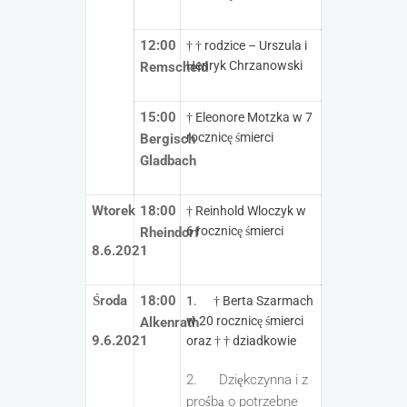
12:00
† † rodzice – Urszula i
Henryk Chrzanowski
Remscheid
15:00
† Eleonore Motzka w 7
rocznicę śmierci
Bergisch
Gladbach
Wtorek
18:00
† Reinhold Wloczyk w
6 rocznicę śmierci
Rheindorf
8.6.2021
Środa
18:00
1. † Berta Szarmach
w 20 rocznicę śmierci
Alkenrath
9.6.2021
oraz † † dziadkowie
2. Dziękczynna i z
prośbą o potrzebne