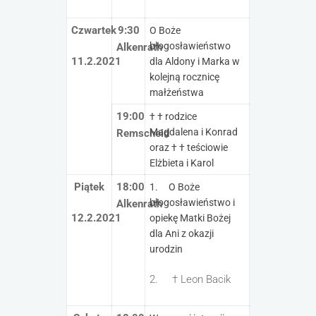
Czwartek
9:30
O Boże
błogosławieństwo
Alkenrath
11.2.2021
dla Aldony i Marka w
kolejną rocznicę
małżeństwa
19:00
† † rodzice
Magdalena i Konrad
Remscheid
oraz † † teściowie
Elżbieta i Karol
Piątek
18:00
1. O Boże
błogosławieństwo i
Alkenrath
12.2.2021
opiekę Matki Bożej
dla Ani z okazji
urodzin
2. † Leon Bacik