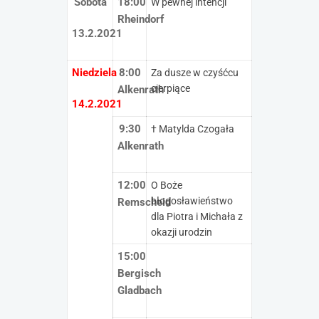
Sobota
18:00
W pewnej intencji
Rheindorf
13.2.2021
Niedziela
8:00
Za dusze w czyśćcu
cierpiące
Alkenrath
14.2.2021
9:30
† Matylda Czogała
Alkenrath
12:00
O Boże
błogosławieństwo
Remscheid
dla Piotra i Michała z
okazji urodzin
15:00
Bergisch
Gladbach