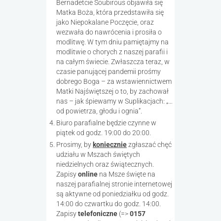
Bernadetcie Soubirous objawiła się
Matka Boża, która przedstawiła się
jako Niepokalane Poczęcie, oraz
wezwała do nawrócenia i prosiła o
modlitwę. W tym dniu pamiętajmy na
modlitwie o chorych z naszej parafii i
na całym świecie. Zwłaszcza teraz, w
czasie panującej pandemii prośmy
dobrego Boga – za wstawiennictwem
Matki Najświętszej o to, by zachował
nas – jak śpiewamy w Suplikacjach: „…
od powietrza, głodu i ognia”.
Biuro parafialne będzie czynne w
piątek od godz. 19:00 do 20:00.
Prosimy, by
koniecznie
zgłaszać chęć
udziału w Mszach świętych
niedzielnych oraz świątecznych.
Zapisy
online
na Msze święte na
naszej parafialnej stronie internetowej
są aktywne od poniedziałku od godz.
14:00 do czwartku do godz. 14:00.
Zapisy
t
elefoniczne
(=>
0157