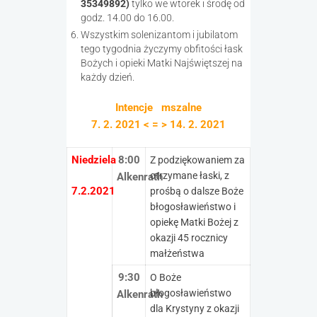
35349892)
tylko we wtorek i środę od
godz. 14.00 do 16.00.
Wszystkim solenizantom i jubilatom
tego tygodnia życzymy obfitości łask
Bożych i opieki Matki Najświętszej na
każdy dzień.
Intencje mszalne
7. 2. 2021 < = > 14. 2. 2021
Niedziela
8:00
Z podziękowaniem za
otrzymane łaski, z
Alkenrath
7.2.2021
prośbą o dalsze Boże
błogosławieństwo i
opiekę Matki Bożej z
okazji 45 rocznicy
małżeństwa
9:30
O Boże
błogosławieństwo
Alkenrath
dla Krystyny z okazji