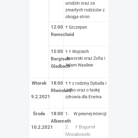
urodzin oraz za
zmarłych rodziców z
obojga stron
12:00
† Szczepan
Remscheid
15:00
† † Wojciech
Jaworski oraz Zofia i
Bergisch
Adam Wasilew
Gladbach
Wtorek
18:00
† † z rodziny Dyballa i
Jojko oraz o łaskę
Rheindorf
9.2.2021
zdrowia dla Erwina
Środa
18:00
1. W pewnej intencji
Alkenrath
2. † Bogumił
10.2.2021
Mosakowski