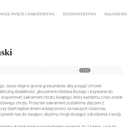
MSZE ŚWIĘTE I NABOŻEŃSTWA
DUSZPASTERSTWO
OGŁOSZENIA
ński
1723
ego. Jezus staje w gronie grzeszników, aby przyjąć chrzest
ubliczną działalność, głoszenie królestwa Bożego i wzywanie do
aby wspomnieć sakrament chrztu świętego, który każdemu z nas został
dziwego chrztu. Przez ten sakrament zostaliśmy złączeni z
ejszy dzień będzie dniem wdzięczności za naszych rodziców,
rzynieśli nas do świątyni, abyśmy mogli dostąpić odrodzenia z wody
skiego. Kolędy tradycyjnie będziemy śpiewać do 2 lutego, czyli do