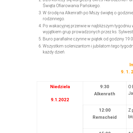
Święta Ofiarowania Pańskiego.
W środę na Alkenrath po Mszy świętej o godzinie
rodzinnego.
Po wakacyjnej przerwie w najbliższym tygodniu 
wyjątkiem grup prowadzonych przez ks. Sylwest
Biuro parafialne czynne w piątek od godziny 19:0
Wszystkim solenizantom i jubilatom tego tygodni
każdy dzień.
I
9. 1. 
Niedziela
9:30
O 
Ja
Alkenrath
9.1.2022
12:00
Z 
bł
Remscheid