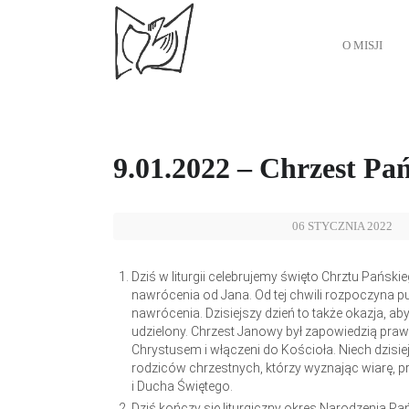
O MISJI
9.01.2022 – Chrzest Pa
06 STYCZNIA 2022
Dziś w liturgii celebrujemy święto Chrztu Pański
nawrócenia od Jana. Od tej chwili rozpoczyna p
nawrócenia. Dzisiejszy dzień to także okazja, 
udzielony. Chrzest Janowy był zapowiedzią praw
Chrystusem i włączeni do Kościoła. Niech dzisi
rodziców chrzestnych, którzy wyznając wiarę, p
i Ducha Świętego.
Dziś kończy się liturgiczny okres Narodzenia Pań