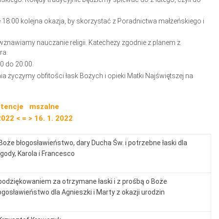
 18:00 kolejna okazja, by skorzystać z Poradnictwa małżeńskiego i
wznawiamy nauczanie religii. Katechezy zgodnie z planem z
ra.
0 do 20:00.
a życzymy obfitości łask Bożych i opieki Matki Najświętszej na
ntencje mszalne
2022 < = > 16. 1. 2022
Boże błogosławieństwo, dary Ducha Św. i potrzebne łaski dla
gody, Karola i Francesco
podziękowaniem za otrzymane łaski i z prośbą o Boże
ogosławieństwo dla Agnieszki i Marty z okazji urodzin