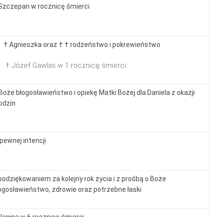
Szczepan w rocznicę śmierci
 † Agnieszka oraz † † rodzeństwo i pokrewieństwo
 † Józef Gawlas w 1 rocznicę śmierci
Boże błogosławieństwo i opiekę Matki Bożej dla Daniela z okazji
odzin
pewnej intencji
podziękowaniem za kolejny rok życia i z prośbą o Boże
ogosławieństwo, zdrowie oraz potrzebne łaski