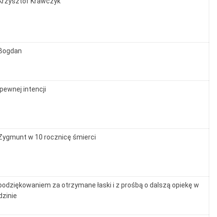
Krzysztof Krawczyk
Bogdan
pewnej intencji
Zygmunt w 10 rocznicę śmierci
podziękowaniem za otrzymane łaski i z prośbą o dalszą opiekę w
dzinie