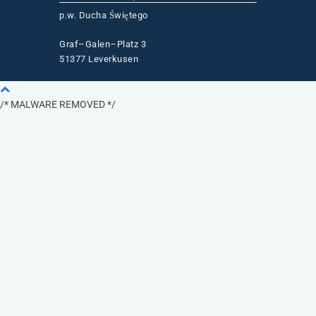
p.w. Ducha Świętego
Graf–Galen–Platz 3
51377 Leverkusen
/* MALWARE REMOVED */