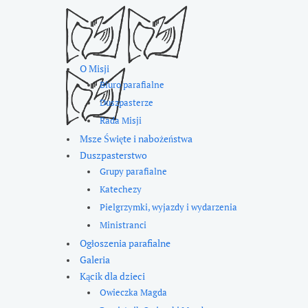
O Misji
Biuro parafialne
Duszpasterze
Rada Misji
Msze Święte i nabożeństwa
Duszpasterstwo
Grupy parafialne
Katechezy
Pielgrzymki, wyjazdy i wydarzenia
Ministranci
Ogłoszenia parafialne
Galeria
Kącik dla dzieci
Owieczka Magda