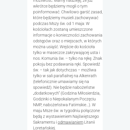
możliwość. Mamy nadzieję, że już
wkrótce będziemy mogli o tym
poinformować. Chwilowo garść zasad,
które będziemy musieli zachowywać
podczas Mszy św. od 1 maja: W
kościołach zostaną umieszczone
informacje o konieczności zachowania
odstępów oraz o miejscach, w których
można usiąść. Wejście do kościoła
tylko w maseczce zakrywającej usta i
nos. Komunia św. – tylko na rękę. Znak
pokoju bez podawania ręki. Spowiedź
św. – tak jak dotychczas – możliwa
tylko w sali parafialnej na Alkenrath
(telefonicznie umawiamy się na
spowiedź). Nie będzie nabożeństw
„dodatkowych” (Godzina Miłosierdzia,
Godzinki o Niepokalanym Poczęciu
NMP, nabożeństwa Fatimskie…). W
maju Msze św. w tygodniu połączone
będą z wystawieniem Najświętszego
Sakramentu i
odmawianiem
Litanii
Loretańskiej.