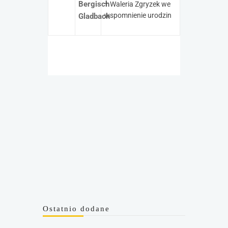
Bergisch
† Waleria Zgryzek we
wspomnienie urodzin
Gladbach
Ostatnio dodane