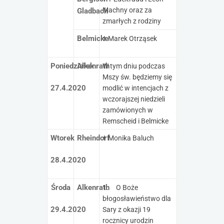
Machny oraz za
Gladbach
zmarłych z rodziny
Belmicke
† Marek Otrząsek
Poniedziałek
Alkenrath
W tym dniu podczas
Mszy św. będziemy się
27.4.2020
modlić w intencjach z
wczorajszej niedzieli
zamówionych w
Remscheid i Belmicke
Wtorek
Rheindorf
† Monika Baluch
28.4.2020
Środa
Alkenrath
1. O Boże
błogosławieństwo dla
29.4.2020
Sary z okazji 19
rocznicy urodzin