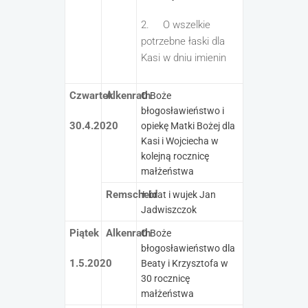
2. O wszelkie
potrzebne łaski dla
Kasi w dniu imienin
Czwartek
Alkenrath
O Boże
błogosławieństwo i
30.4.2020
opiekę Matki Bożej dla
Kasi i Wojciecha w
kolejną rocznicę
małżeństwa
Remscheid
† brat i wujek Jan
Jadwiszczok
Piątek
Alkenrath
O Boże
błogosławieństwo dla
1.5.2020
Beaty i Krzysztofa w
30 rocznicę
małżeństwa