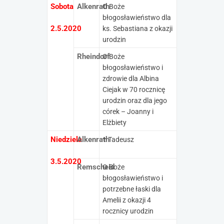
Sobota
Alkenrath
O Boże
błogosławieństwo dla
2.5.2020
ks. Sebastiana z okazji
urodzin
Rheindorf
O Boże
błogosławieństwo i
zdrowie dla Albina
Ciejak w 70 rocznicę
urodzin oraz dla jego
córek – Joanny i
Elżbiety
Niedziela
Alkenrath
† Tadeusz
3.5.2020
Remscheid
O Boże
błogosławieństwo i
potrzebne łaski dla
Amelii z okazji 4
rocznicy urodzin