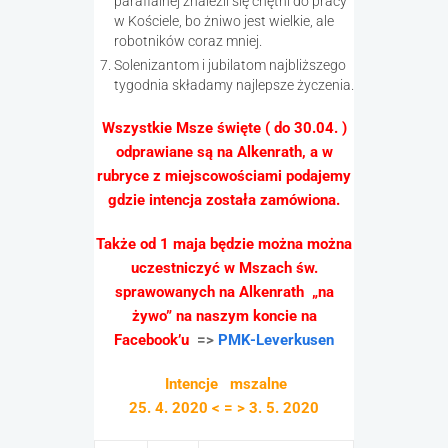
parafialnej znaleźli się chętni do pracy
w Kościele, bo żniwo jest wielkie, ale
robotników coraz mniej.
Solenizantom i jubilatom najbliższego
tygodnia składamy najlepsze życzenia.
Wszystkie Msze święte ( do 30.04. )
odprawiane są na Alkenrath, a w
rubryce z miejscowościami podajemy
gdzie intencja została zamówiona.
Także od 1 maja będzie można można
uczestniczyć w Mszach św.
sprawowanych na Alkenrath „na
żywo”
na naszym koncie na
Facebook’u
=>
PMK-Leverkusen
Intencje mszalne
25. 4. 2020 < = > 3. 5. 2020