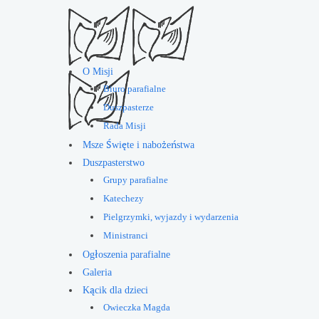
O Misji
Biuro parafialne
Duszpasterze
Rada Misji
Msze Święte i nabożeństwa
Duszpasterstwo
Grupy parafialne
Katechezy
Pielgrzymki, wyjazdy i wydarzenia
Ministranci
Ogłoszenia parafialne
Galeria
Kącik dla dzieci
Owieczka Magda