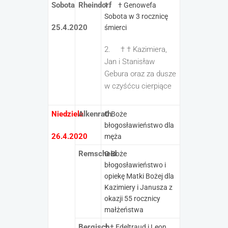
Sobota
Rheindorf
1. † Genowefa
Sobota w 3 rocznicę
25.4.2020
śmierci
2. † † Kazimiera,
Jan i Stanisław
Gebura oraz za dusze
w czyśćcu cierpiące
Niedziela
Alkenrath
O Boże
błogosławieństwo dla
26.4.2020
męża
Remscheid
O Boże
błogosławieństwo i
opiekę Matki Bożej dla
Kazimiery i Janusza z
okazji 55 rocznicy
małżeństwa
Bergisch
† † Edeltraud i Leon