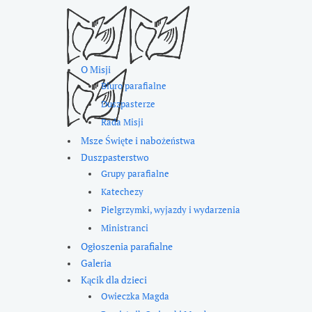
O Misji
Biuro parafialne
Duszpasterze
Rada Misji
Msze Święte i nabożeństwa
Duszpasterstwo
Grupy parafialne
Katechezy
Pielgrzymki, wyjazdy i wydarzenia
Ministranci
Ogłoszenia parafialne
Galeria
Kącik dla dzieci
Owieczka Magda