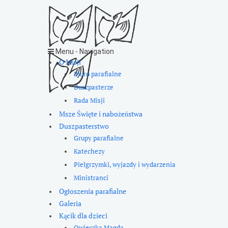
Menu -
Navigation
O Misji
Biuro parafialne
Duszpasterze
Rada Misji
Msze Święte i nabożeństwa
Duszpasterstwo
Grupy parafialne
Katechezy
Pielgrzymki, wyjazdy i wydarzenia
Ministranci
Ogłoszenia parafialne
Galeria
Kącik dla dzieci
Owieczka Magda